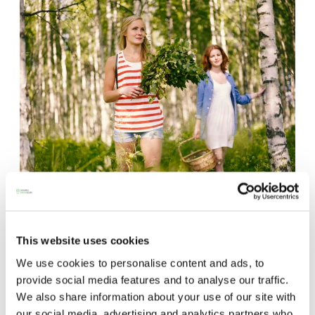
Saunatalo on avoinna
myös helatorstaina
SAUNA-LEHDEN ARTIKKELIT
08.06.2022
This website uses cookies
-Naisten päivät ovat maanantai ja
Pääkirjoitus: Saunasta voimaa tulevaan
We use cookies to personalise content and ads, to
torstai
provide social media features and to analyse our traffic.
Kun hoitaa itseään, jaksaa myös auttaa toisia, kirjoittaa
We also share information about your use of our site with
Sauna-lehden päätoimittaja.
-Miesten päivät tiistai, keskiviikko,
our social media, advertising and analytics partners who