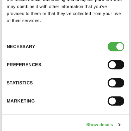
perjantai ja lauantai
may combine it with other information that you’ve
provided to them or that they’ve collected from your use
of their services.
-Kuukauden ensimmäinen lauantai on on
jaettu lauantai
Consent
NECESSARY
Selection
PREFERENCES
Hinnasto
STATISTICS
Jäsen
12 €
MARKETING
Vieras jäsenen seurassa
25 €
SAUNA-LEHDEN ARTIKKELIT
15.03.2022
Jäsenen lapsi 7-18 v.
6 €
Show details
Oikaisu lehden uutisiin! World Sauna
Lapsi alle 7 v.
ilmainen