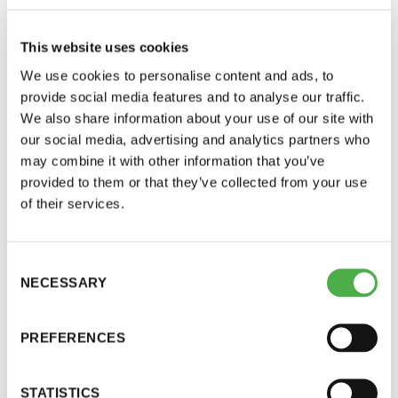
This website uses cookies
We use cookies to personalise content and ads, to
provide social media features and to analyse our traffic.
We also share information about your use of our site with
our social media, advertising and analytics partners who
may combine it with other information that you’ve
provided to them or that they’ve collected from your use
Saunatalo on avoinna
of their services.
myös helatorstaina
SAUNA-LEHDEN ARTIKKELIT, SAUNATALO 70
09.03.20
VUOTTA
22
Consent
NECESSARY
Selection
Saunaseuran Vaskiniemen Saunatalo 70
-Naisten päivät ovat maanantai ja
vuotta – ”Sauna ei siitä parane”
PREFERENCES
torstai
Saunatalon historia on mielenkiintoinen ja vaiheikas. Lue
lisää!
-Miesten päivät tiistai, keskiviikko,
STATISTICS