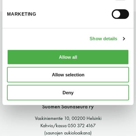
perjantai ja lauantai
MARKETING
-Kuukauden ensimmäinen lauantai on on
jaettu lauantai
Show details
Allow all
Allow selection
Hinnasto
Deny
Jäsen
12 €
Suomen Saunaseura ry
Vieras jäsenen seurassa
25 €
Vaskiniementie 10, 00200 Helsinki
Jäsenen lapsi 7-18 v.
6 €
Kahvio/kassa 050 372 4167
(saunojen aukioloaikana)
Lapsi alle 7 v.
ilmainen