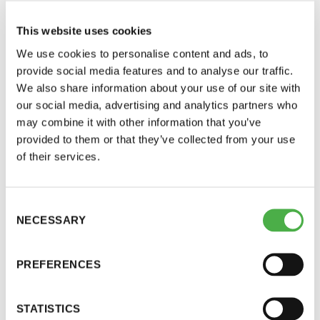
This website uses cookies
We use cookies to personalise content and ads, to
provide social media features and to analyse our traffic.
We also share information about your use of our site with
our social media, advertising and analytics partners who
may combine it with other information that you’ve
provided to them or that they’ve collected from your use
of their services.
Saunatalo on avoinna
myös helatorstaina
SAUNA-LEHDEN ARTIKKELIT
29.01.2024
Consent
NECESSARY
Selection
Salvos — kätevä tapa hirsiunelmaan
-Naisten päivät ovat maanantai ja
Suomalaisen Salvoksen toiminta nojaa kolmeen
PREFERENCES
periaatteeseen: vastuullisuuteen, vaivattomuuteen ja
torstai
arvostukseen.
STATISTICS
-Miesten päivät tiistai, keskiviikko,