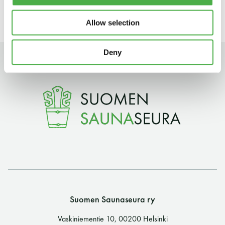
viikossa, niin taloyhtiön saunassa kuin yleisissä saunoissa.
11 saunomiskerran kortti
120€
Allow selection
3kk kortti - M / N
275€ / 115€
Deny
Vuosikortti - M / N
695€ / 275€
Suomen Saunaseura ry
Vaskiniementie 10, 00200 Helsinki
Suomen Saunaseura ry
Kahvio/kassa 050 372 4167
(saunojen aukioloaikana)
Vaskiniementie 10, 00200 Helsinki