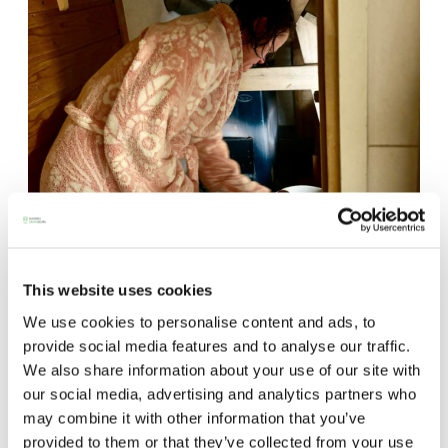
Saunatalo on avoinna
myös helatorstaina
SAUNA-LEHDEN ARTIKKELIT
10.12.2024
This website uses cookies
We use cookies to personalise content and ads, to
“Ei meitä ja heitä, vaan me”
provide social media features and to analyse our traffic.
-Naisten päivät ovat maanantai ja
Myllylähde-yhteisössä viikoittainen saunominen sujuu
We also share information about your use of our site with
tasa-arvoisuuden hengessä.
torstai
our social media, advertising and analytics partners who
may combine it with other information that you’ve
-Miesten päivät tiistai, keskiviikko,
provided to them or that they’ve collected from your use