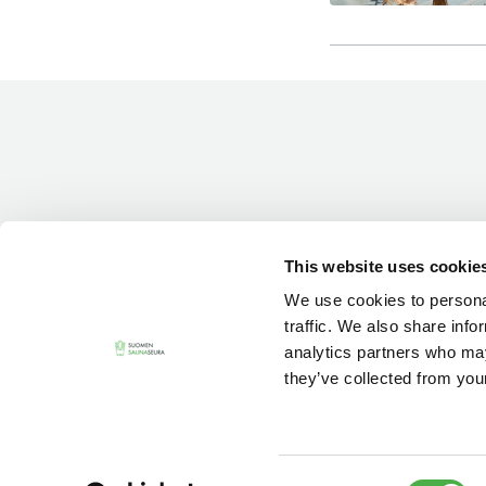
Vieras jäsenen seurassa
25 €
Jäsenen lapsi 7-18 v.
6 €
Lapsi alle 7 v.
ilmainen
11 saunomiskerran kortti
120€
3kk kortti - M / N
275€ / 115€
Vuosikortti - M / N
695€ / 275€
This website uses cookie
We use cookies to personal
traffic. We also share info
analytics partners who may
they’ve collected from your
Consent