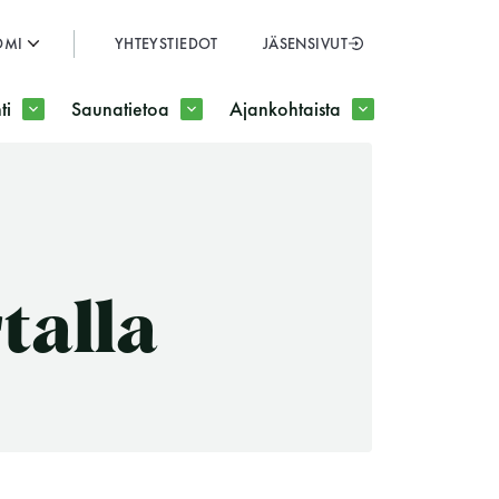
OMI
YHTEYSTIEDOT
JÄSENSIVUT
SULJE
ti
Saunatietoa
Ajankohtaista
JÄSENSIVUT
talla