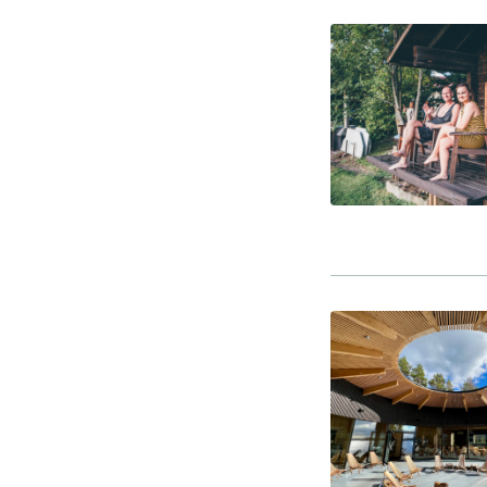
-Miesten päivät tiistai, keskiviikko,
perjantai ja lauantai
-Kuukauden ensimmäinen lauantai on
on jaettu lauantai
Hinnasto
Jäsen
12 €