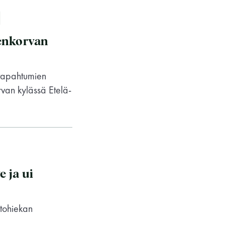
enkorvan
 tapahtumien
van kylässä Etelä-
Saunaseuran tarkoitus
e ja ui
stohiekan
Suomen Saunaseura vaalii perinteisiä,