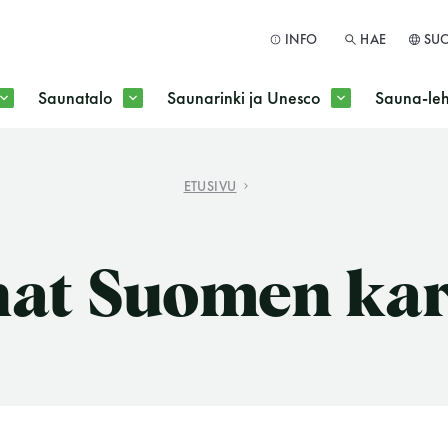
INFO
HAE
SU
Saunatalo
Saunarinki ja Unesco
Sauna-leh
a jokaisen kuun 1. maanantai huoltomaanantai
ETUSIVU
HAE
at Suomen kar