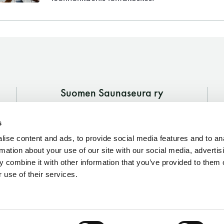
Vaskiniementie 10, 00200 Helsinki
Kahvio/kassa 050 372 4167
(saunojen aukioloaikana)
Y-tunnus: 0116872-9
Tietosuojaseloste
Suomen Saunaseura ry
Vaskiniementie 10, 00200 Helsinki
YHTEYSTIEDOT
s
Kahvio/kassa 050 372 4167
(saunojen aukioloaikana)
ise content and ads, to provide social media features and to an
rmation about your use of our site with our social media, advertis
Y-tunnus: 0116872-9
 combine it with other information that you’ve provided to them o
 use of their services.
Tietosuojaseloste