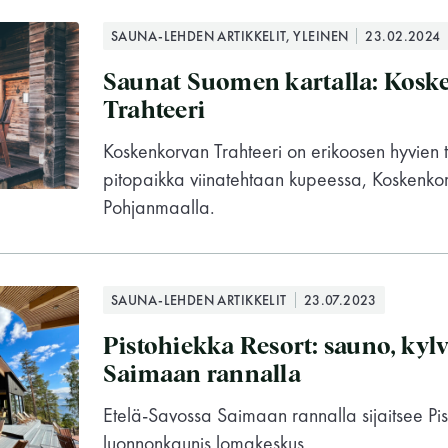
SAUNA-LEHDEN ARTIKKELIT, YLEINEN
23.02.2024
Saunat Suomen kartalla: Kosk
Trahteeri
Koskenkorvan Trahteeri on erikoosen hyvien
pitopaikka viinatehtaan kupeessa, Koskenkor
Pohjanmaalla.
SAUNA-LEHDEN ARTIKKELIT
23.07.2023
Pistohiekka Resort: sauno, kylv
Saimaan rannalla
Etelä-Savossa Saimaan rannalla sijaitsee Pi
Suomen Saunaseura ry
luonnonkaunis lomakeskus.