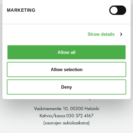
perjantai ja lauantai
MARKETING
-Kuukauden ensimmäinen lauantai on on
jaettu lauantai
Show details
Allow all
Allow selection
Hinnasto
Deny
Jäsen
12 €
Suomen Saunaseura ry
Vieras jäsenen seurassa
25 €
Vaskiniementie 10, 00200 Helsinki
Kahvio/kassa 050 372 4167
Jäsenen lapsi 7-18 v.
6 €
(saunojen aukioloaikana)
Lapsi alle 7 v.
ilmainen