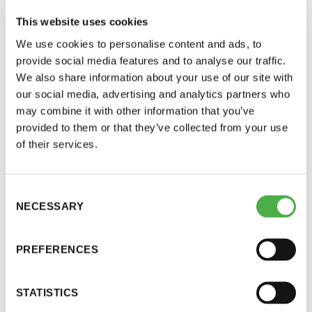
This website uses cookies
We use cookies to personalise content and ads, to
provide social media features and to analyse our traffic.
We also share information about your use of our site with
our social media, advertising and analytics partners who
may combine it with other information that you’ve
provided to them or that they’ve collected from your use
of their services.
Saunatalo on avoinna
myös helatorstaina
Consent
SAUNA-LEHDEN ARTIKKELIT
09.02.2023
NECESSARY
Selection
Lauteiden suunnittelu – lyhyt oppimäärä
-Naisten päivät ovat maanantai ja
PREFERENCES
Millaiset ovat hyvät lauteet? Saunologi Lassi A. Liikkanen
vastaa.
torstai
STATISTICS
-Miesten päivät tiistai, keskiviikko,