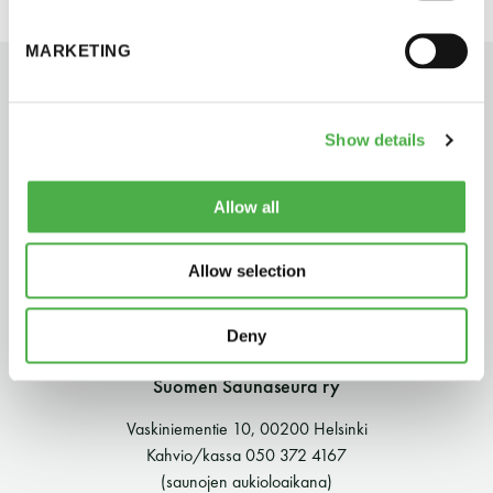
perjantai ja lauantai
MARKETING
-Kuukauden ensimmäinen lauantai on on
jaettu lauantai
Show details
Allow all
Allow selection
Hinnasto
Deny
Jäsen
12 €
Suomen Saunaseura ry
Vieras jäsenen seurassa
25 €
Vaskiniementie 10, 00200 Helsinki
Jäsenen lapsi 7-18 v.
6 €
Kahvio/kassa 050 372 4167
(saunojen aukioloaikana)
Lapsi alle 7 v.
ilmainen