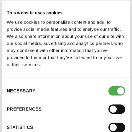
This website uses cookies
We use cookies to personalise content and ads, to
provide social media features and to analyse our traffic.
We also share information about your use of our site with
our social media, advertising and analytics partners who
may combine it with other information that you’ve
provided to them or that they’ve collected from your use
of their services.
Saunatalo on avoinna
myös helatorstaina
SAUNA-LEHDEN ARTIKKELIT
08.07.2024
Consent
NECESSARY
Selection
Laadukkaat löylyt laineilla
-Naisten päivät ovat maanantai ja
Sauna-lehti tutustui tunnelmalliseen elämysristeilijään,
PREFERENCES
M/Y Fortuneen, jonka puulämmitteinen sauna jätti
torstai
todella miellyttävän vaikutelman.
STATISTICS
-Miesten päivät tiistai, keskiviikko,