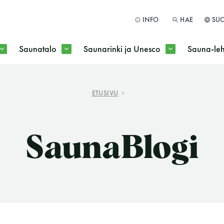
INFO
HAE
SU
Saunatalo
Saunarinki ja Unesco
Sauna-leh
a jokaisen kuun 1. maanantai huoltomaanantai
ETUSIVU
HAE
SaunaBlogi