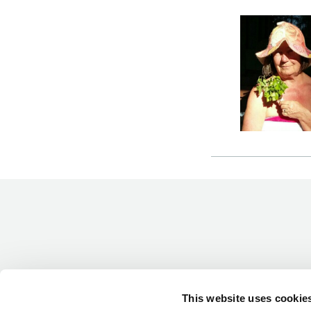
-Miesten päivät tiistai, keskiviikko,
perjantai ja lauantai
-Kuukauden ensimmäinen lauantai on
on jaettu lauantai
Hinnasto
Jäsen
12 €
This website uses cookie