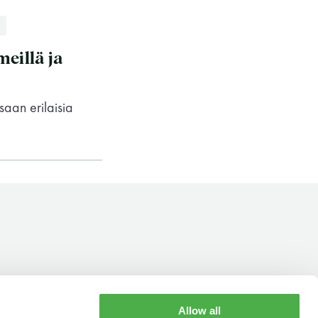
1
eillä ja
saan erilaisia
Saunaseuran tarkoitus
Allow all
YHTEYSTIEDOT
AUKIOLOAJAT
Suomen Saunaseura vaalii perinteisiä,