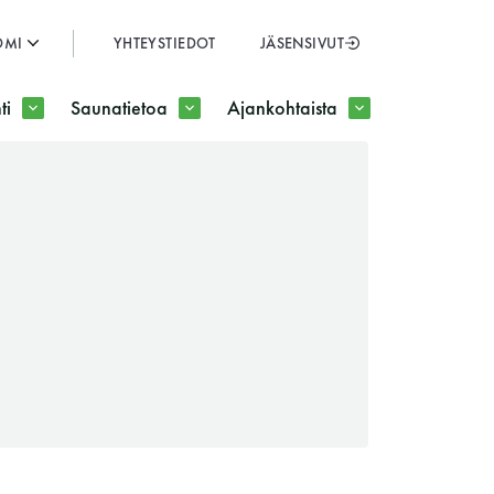
OMI
YHTEYSTIEDOT
JÄSENSIVUT
SULJE
ti
Saunatietoa
Ajankohtaista
JÄSENSIVUT