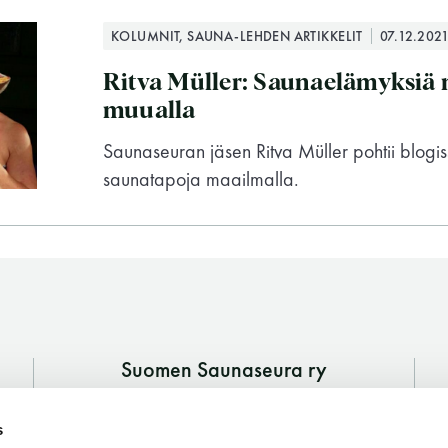
KOLUMNIT, SAUNA-LEHDEN ARTIKKELIT
07.12.202
Ritva Müller: Saunaelämyksiä m
muualla
Saunaseuran jäsen Ritva Müller pohtii blogis
saunatapoja maailmalla.
Suomen Saunaseura ry
Vaskiniementie 10, 00200 Helsinki
Suomen Saunaseura ry
s
Kahvio/kassa 050 372 4167