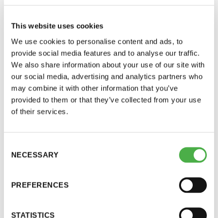
This website uses cookies
We use cookies to personalise content and ads, to
provide social media features and to analyse our traffic.
We also share information about your use of our site with
our social media, advertising and analytics partners who
may combine it with other information that you’ve
provided to them or that they’ve collected from your use
Saunatalo on avoinna
of their services.
myös helatorstaina
SAUNA-LEHDEN ARTIKKELIT, SEURAN UUTISIA,
20.07.20
YLEINEN
21
Consent
NECESSARY
Selection
Purjehtijan saunavinkit Helsingin
-Naisten päivät ovat maanantai ja
saaristoon
PREFERENCES
torstai
Saunaseuran jäsen Alexander Holst on purjehtinut koko
ikänsä ja saunonut useissa saaristosaunoissa.
-Miesten päivät tiistai, keskiviikko,
STATISTICS