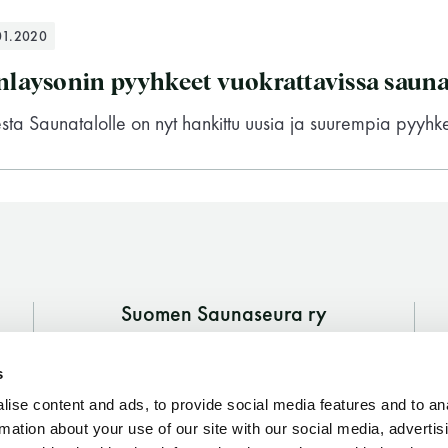
01.2020
inlaysonin pyyhkeet vuokrattavissa sauna
ta Saunatalolle on nyt hankittu uusia ja suurempia pyyhke
Suomen Saunaseura ry
Vaskiniementie 10, 00200 Helsinki
s
Kahvio/kassa 050 372 4167
(saunojen aukioloaikana)
ise content and ads, to provide social media features and to an
Suomen Saunaseura ry
rmation about your use of our site with our social media, advertis