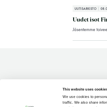
-Miesten päivät tiistai, keskiviikko,
UUTISARKISTO
08.
perjantai ja lauantai
Uudet isot F
-Kuukauden ensimmäinen lauantai on
Jäsentemme toivees
on jaettu lauantai
Hinnasto
This website uses cookie
We use cookies to personal
Jäsen
12 €
traffic. We also share info