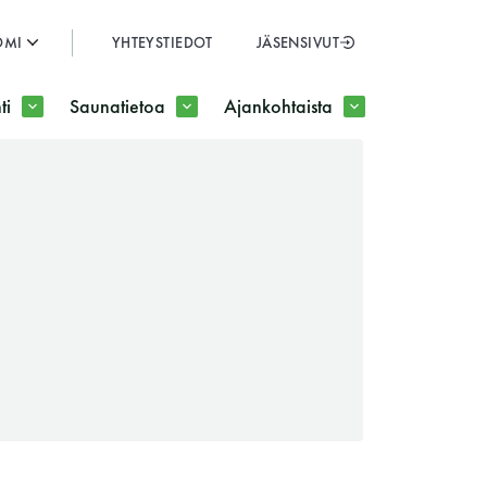
OMI
YHTEYSTIEDOT
JÄSENSIVUT
SULJE
ti
Saunatietoa
Ajankohtaista
JÄSENSIVUT