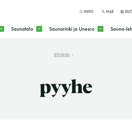
INFO
HAE
SU
Saunatalo
Saunarinki ja Unesco
Sauna-leh
a jokaisen kuun 1. maanantai huoltomaanantai
ETUSIVU
HAE
pyyhe