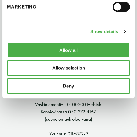
perjantai ja lauantai
MARKETING
-Kuukauden ensimmäinen lauantai on on
jaettu lauantai
Show details
Allow all
Allow selection
Hinnasto
Deny
Suomen Saunaseura ry
Jäsen
12 €
Vaskiniementie 10, 00200 Helsinki
Vieras jäsenen seurassa
25 €
Kahvio/kassa 050 372 4167
(saunojen aukioloaikana)
Jäsenen lapsi 7-18 v.
6 €
Y-tunnus: 0116872-9
Lapsi alle 7 v.
ilmainen