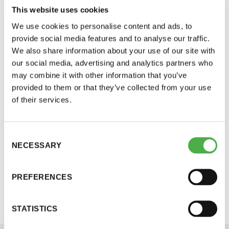
This website uses cookies
We use cookies to personalise content and ads, to
provide social media features and to analyse our traffic.
We also share information about your use of our site with
our social media, advertising and analytics partners who
may combine it with other information that you’ve
provided to them or that they’ve collected from your use
of their services.
Saunatalo on avoinna
myös helatorstaina
Consent
SAUNA-LEHDEN ARTIKKELIT
15.08.2022
NECESSARY
Selection
Koti Sauna – löylyjä Euroopan ytimessä
PREFERENCES
-Naisten päivät ovat maanantai ja
Koti Saunan pop up – sauna hurmaa Brysselissä.
torstai
STATISTICS
-Miesten päivät tiistai, keskiviikko,