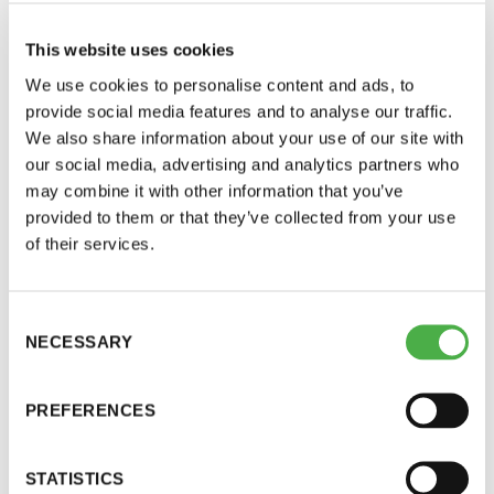
This website uses cookies
We use cookies to personalise content and ads, to
provide social media features and to analyse our traffic.
We also share information about your use of our site with
our social media, advertising and analytics partners who
may combine it with other information that you’ve
provided to them or that they’ve collected from your use
of their services.
Saunatalo on avoinna
myös helatorstaina
SAUNA-LEHDEN ARTIKKELIT
23.08.2024
Consent
NECESSARY
Selection
Saunakonkeli Oslossa:
Badstuforeningenin upeat yleiset saunat
-Naisten päivät ovat maanantai ja
PREFERENCES
torstai
Oslossa on meneillään saunabuumi. Oslon Saunaseuralla
on jo 15 000 jäsentä ja yhdeksän saunaa ympäri...
STATISTICS
-Miesten päivät tiistai, keskiviikko,