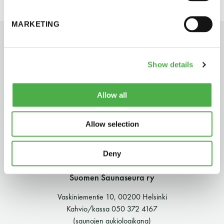
perjantai ja lauantai
MARKETING
-Kuukauden ensimmäinen lauantai on on
jaettu lauantai
Show details
Allow all
Allow selection
Hinnasto
Deny
Jäsen
12 €
Suomen Saunaseura ry
Vieras jäsenen seurassa
25 €
Vaskiniementie 10, 00200 Helsinki
Jäsenen lapsi 7-18 v.
6 €
Kahvio/kassa 050 372 4167
(saunojen aukioloaikana)
Lapsi alle 7 v.
ilmainen