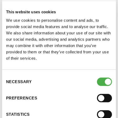
This website uses cookies
We use cookies to personalise content and ads, to
provide social media features and to analyse our traffic.
We also share information about your use of our site with
our social media, advertising and analytics partners who
may combine it with other information that you’ve
provided to them or that they’ve collected from your use
of their services.
Saunatalo on avoinna
myös helatorstaina
SAUNA-LEHDEN ARTIKKELIT
05.11.2022
Consent
NECESSARY
Selection
Kruununhaan Marie-Bad -saunassa
vuonna 1902
-Naisten päivät ovat maanantai ja
PREFERENCES
torstai
Ruotsalainen lääkäri Henrik Berg vieraili Marie-Bad -
saunassa Helsingissä vuonna 1902.
STATISTICS
-Miesten päivät tiistai, keskiviikko,