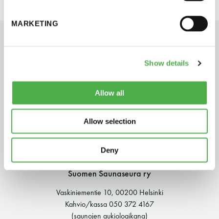
perjantai ja lauantai
MARKETING
-Kuukauden ensimmäinen lauantai on on
jaettu lauantai
Show details
Allow all
Allow selection
Hinnasto
Deny
Jäsen
12 €
Suomen Saunaseura ry
Vieras jäsenen seurassa
25 €
Vaskiniementie 10, 00200 Helsinki
Jäsenen lapsi 7-18 v.
6 €
Kahvio/kassa 050 372 4167
(saunojen aukioloaikana)
Lapsi alle 7 v.
ilmainen