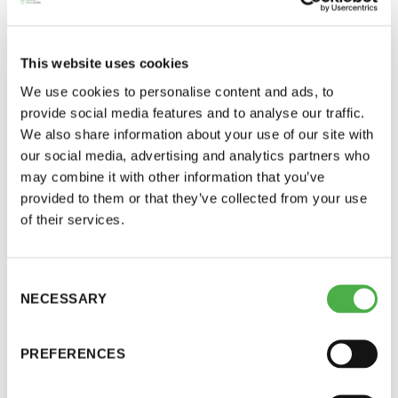
This website uses cookies
We use cookies to personalise content and ads, to
provide social media features and to analyse our traffic.
We also share information about your use of our site with
our social media, advertising and analytics partners who
may combine it with other information that you’ve
provided to them or that they’ve collected from your use
Saunatalo on avoinna
of their services.
myös helatorstaina
KOLUMNIT, SAUNA-LEHDEN ARTIKKELIT
18.10.2024
Consent
Katja Pantzar: ”Maahanmuuttajalle
NECESSARY
Selection
sauna avaa Suomea ja suomalaista
-Naisten päivät ovat maanantai ja
kulttuuria”
torstai
PREFERENCES
Toimittaja ja tietokirjailija Katja Pantzarin kolumni
saunasta ja suomalaiseen yhteiskuntaan hyväksytyksi
-Miesten päivät tiistai, keskiviikko,