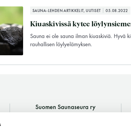
SAUNA-LEHDEN ARTIKKELIT, UUTISET
05.08.2022
Kiuaskivissä kytee löylynsiem
Sauna ei ole sauna ilman kiuaskiviä. Hyvä ki
rauhallisen löylyelämyksen.
Suomen Saunaseura ry
Vaskiniementie 10, 00200 Helsinki
Suomen Saunaseura ry
s
Kahvio/kassa 050 372 4167