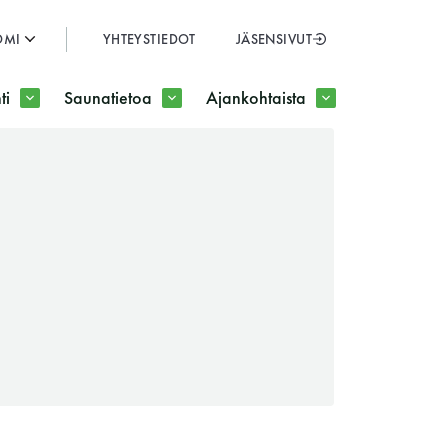
OMI
YHTEYSTIEDOT
JÄSENSIVUT
SULJE
ti
Saunatietoa
Ajankohtaista
JÄSENSIVUT