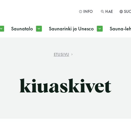
INFO
HAE
SU
Saunatalo
Saunarinki ja Unesco
Sauna-leh
a jokaisen kuun 1. maanantai huoltomaanantai
ETUSIVU
HAE
kiuaskivet