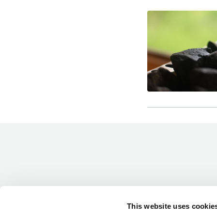
-Miesten päivät tiistai, keskiviikko,
perjantai ja lauantai
-Kuukauden ensimmäinen lauantai on
on jaettu lauantai
Hinnasto
Jäsen
12 €
This website uses cookie