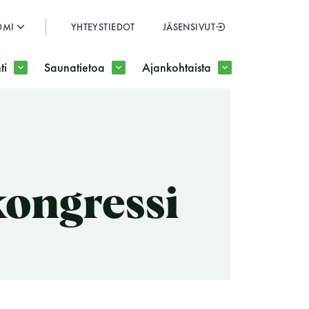
OMI
YHTEYSTIEDOT
JÄSENSIVUT
SULJE
ti
Saunatietoa
Ajankohtaista
JÄSENSIVUT
ongressi