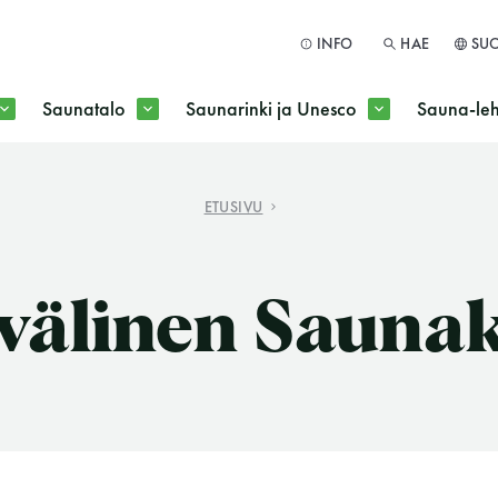
INFO
HAE
SU
Saunatalo
Saunarinki ja Unesco
Sauna-leh
a jokaisen kuun 1. maanantai huoltomaanantai
ETUSIVU
HAE
välinen Saunak