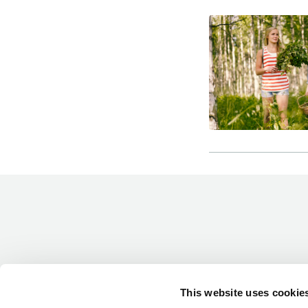
-Miesten päivät tiistai, keskiviikko,
perjantai ja lauantai
-Kuukauden ensimmäinen lauantai on
on jaettu lauantai
Hinnasto
Jäsen
12 €
This website uses cookie