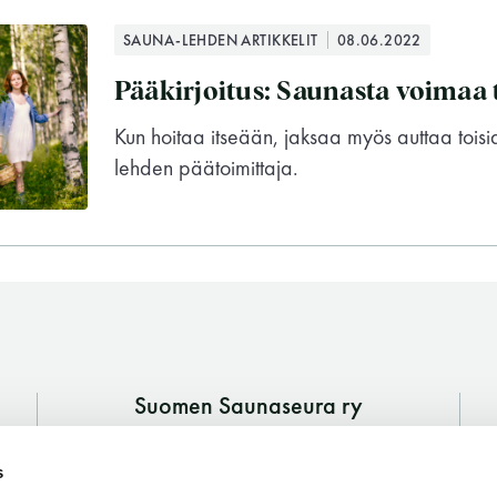
SAUNA-LEHDEN ARTIKKELIT
08.06.2022
Pääkirjoitus: Saunasta voimaa
Kun hoitaa itseään, jaksaa myös auttaa toisia
lehden päätoimittaja.
Suomen Saunaseura ry
Vaskiniementie 10, 00200 Helsinki
Suomen Saunaseura ry
s
Kahvio/kassa 050 372 4167