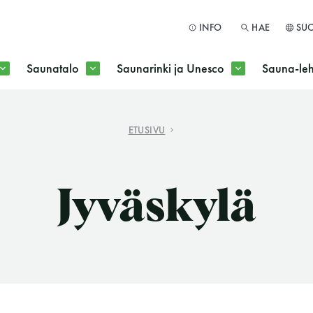
INFO
HAE
SU
Saunatalo
Saunarinki ja Unesco
Sauna-leh
a jokaisen kuun 1. maanantai huoltomaanantai
ETUSIVU
HAE
Jyväskylä