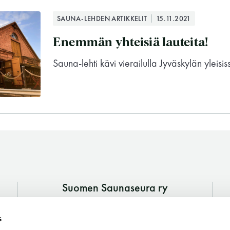
SAUNA-LEHDEN ARTIKKELIT
15.11.2021
Enemmän yhteisiä lauteita!
Sauna-lehti kävi vierailulla Jyväskylän yleisi
Suomen Saunaseura ry
Vaskiniementie 10, 00200 Helsinki
Suomen Saunaseura ry
s
Kahvio/kassa 050 372 4167