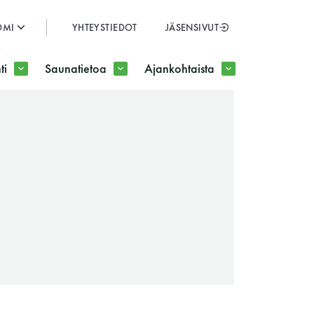
OMI
YHTEYSTIEDOT
JÄSENSIVUT
SULJE
ti
Saunatietoa
Ajankohtaista
JÄSENSIVUT