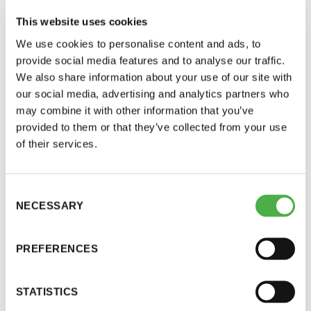
This website uses cookies
We use cookies to personalise content and ads, to
provide social media features and to analyse our traffic.
We also share information about your use of our site with
our social media, advertising and analytics partners who
may combine it with other information that you’ve
provided to them or that they’ve collected from your use
of their services.
Saunatalo on avoinna
myös helatorstaina
Consent
SAUNA-LEHDEN ARTIKKELIT
21.04.2022
NECESSARY
Selection
Kasvattaako sauna kuntoa?
-Naisten päivät ovat maanantai ja
PREFERENCES
Maailmalla tutkitaan saunan terveysvaikutuksia yhä
enemmän.
torstai
STATISTICS
-Miesten päivät tiistai, keskiviikko,