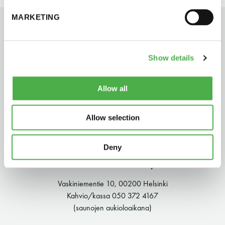
perjantai ja lauantai
MARKETING
-Kuukauden ensimmäinen lauantai on on
jaettu lauantai
Show details
Allow all
Allow selection
Hinnasto
Deny
Jäsen
12 €
Suomen Saunaseura ry
Vieras jäsenen seurassa
25 €
Vaskiniementie 10, 00200 Helsinki
Kahvio/kassa 050 372 4167
Jäsenen lapsi 7-18 v.
6 €
(saunojen aukioloaikana)
Lapsi alle 7 v.
ilmainen