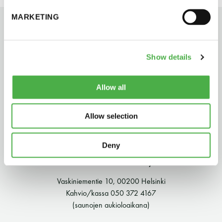
perjantai ja lauantai
MARKETING
-Kuukauden ensimmäinen lauantai on on
jaettu lauantai
Show details
Allow all
Allow selection
Hinnasto
Deny
Jäsen
12 €
Suomen Saunaseura ry
Vieras jäsenen seurassa
25 €
Vaskiniementie 10, 00200 Helsinki
Kahvio/kassa 050 372 4167
Jäsenen lapsi 7-18 v.
6 €
(saunojen aukioloaikana)
Lapsi alle 7 v.
ilmainen