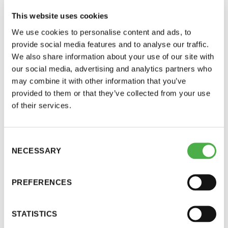
This website uses cookies
We use cookies to personalise content and ads, to
provide social media features and to analyse our traffic.
We also share information about your use of our site with
our social media, advertising and analytics partners who
may combine it with other information that you’ve
provided to them or that they’ve collected from your use
of their services.
Saunatalo on avoinna
myös helatorstaina
Consent
SAUNA-LEHDEN ARTIKKELIT
24.02.2023
NECESSARY
Selection
Sauna ja iho
-Naisten päivät ovat maanantai ja
PREFERENCES
Ihon kautta kehostamme poistuu liika lämpö. Iho siis
mahdollistaa saunomisen.
torstai
STATISTICS
-Miesten päivät tiistai, keskiviikko,