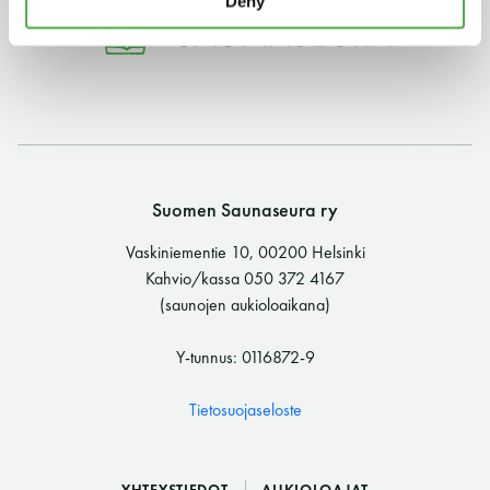
Deny
11 saunomiskerran kortti
120€
3kk kortti - M / N
275€ / 115€
Vuosikortti - M / N
695€ / 275€
Suomen Saunaseura ry
Vaskiniementie 10, 00200 Helsinki
Kahvio/kassa 050 372 4167
(saunojen aukioloaikana)
Y-tunnus: 0116872-9
Suomen Saunaseura ry
Tietosuojaseloste
Vaskiniementie 10, 00200 Helsinki
Kahvio/kassa 050 372 4167
(saunojen aukioloaikana)
YHTEYSTIEDOT
AUKIOLOAJAT