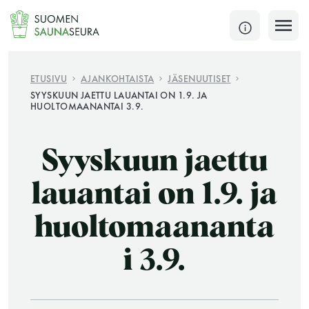
Siirry
sisältöön
SULJE
ETUSIVU
AJANKOHTAISTA
JÄSENUUTISET
SYYSKUUN JAETTU LAUANTAI ON 1.9. JA
HUOLTOMAANANTAI 3.9.
Jokaisen kuun 1. lauantai on jaettu ja jokaisen kuun
1. maanantai huoltomaanantai
Syyskuun jaettu
KATSO TARKEMMAT AUKIOLOAJAT
HAE
lauantai on 1.9. ja
JÄSENSIVUT
huoltomaananta
i 3.9.