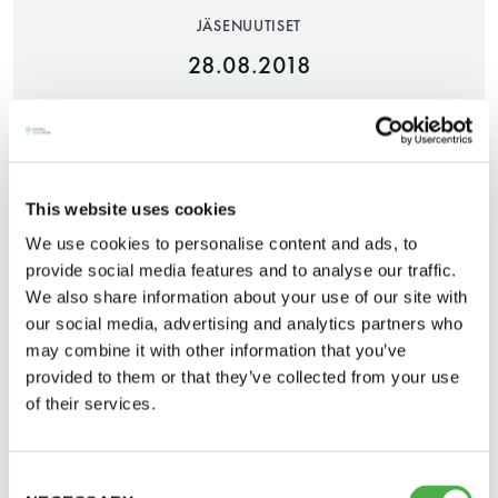
JÄSENUUTISET
28.08.2018
JAA:
This website uses cookies
We use cookies to personalise content and ads, to
Saunatalo on avoinna
provide social media features and to analyse our traffic.
myös helatorstaina
We also share information about your use of our site with
our social media, advertising and analytics partners who
may combine it with other information that you’ve
provided to them or that they’ve collected from your use
-Naisten päivät ovat maanantai ja
Saunatalo sulkeutuu syyskuun ensimmäisenä
of their services.
torstai
maanantaina 3.9.2018 huoltotoimenpiteitä varten.
Naiset pääsevät saunomaan korvaavalle vuorolle
Consent
-Miesten päivät tiistai, keskiviikko,