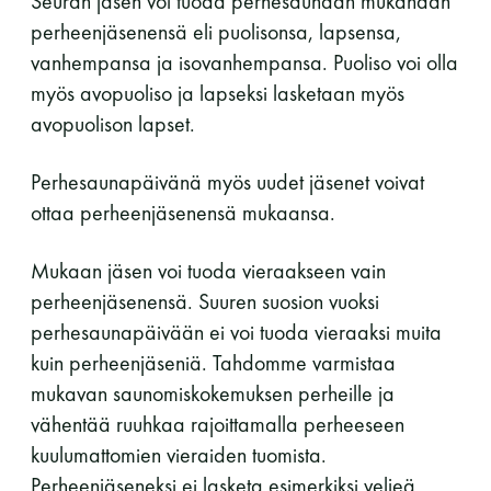
Seuran jäsen voi tuoda perhesaunaan mukanaan
perheenjäsenensä eli puolisonsa, lapsensa,
11 saunomiskerran kortti
120€
vanhempansa ja isovanhempansa. Puoliso voi olla
3kk kortti - M / N
275€ / 115€
myös avopuoliso ja lapseksi lasketaan myös
avopuolison lapset.
Vuosikortti - M / N
695€ / 275€
Perhesaunapäivänä myös uudet jäsenet voivat
ottaa perheenjäsenensä mukaansa.
Mukaan jäsen voi tuoda vieraakseen vain
perheenjäsenensä. Suuren suosion vuoksi
perhesaunapäivään ei voi tuoda vieraaksi muita
kuin perheenjäseniä. Tahdomme varmistaa
Suomen Saunaseura ry
mukavan saunomiskokemuksen perheille ja
Vaskiniementie 10, 00200 Helsinki
vähentää ruuhkaa rajoittamalla perheeseen
Kahvio/kassa 050 372 4167
kuulumattomien vieraiden tuomista.
(saunojen aukioloaikana)
Perheenjäseneksi ei lasketa esimerkiksi veljeä,