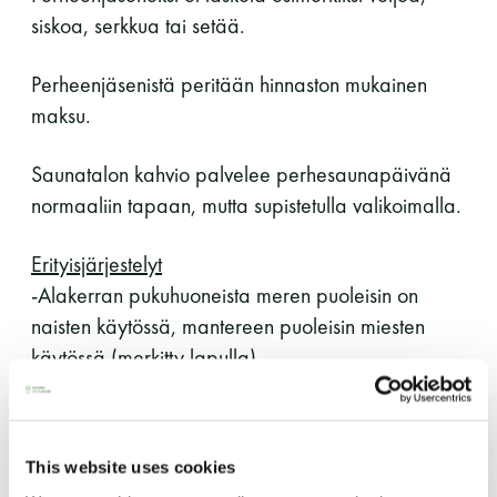
siskoa, serkkua tai setää.
Y-tunnus: 0116872-9
Perheenjäsenistä peritään hinnaston mukainen
Tietosuojaseloste
maksu.
YHTEYSTIEDOT
Saunatalon kahvio palvelee perhesaunapäivänä
normaaliin tapaan, mutta supistetulla valikoimalla.
Erityisjärjestelyt
Saunaseuran tarkoitus
-Alakerran pukuhuoneista meren puoleisin on
naisten käytössä, mantereen puoleisin miesten
Suomen Saunaseura vaalii perinteisiä, kohteliaita
käytössä (merkitty lapulla)
saunomistapoja, joiden perustana on toisten
-Uimapuvun käyttö sauna- ja pesutiloissa
saunarauhan kunnioittaminen. Seura vaalii
pakollista
saunakulttuuria ja pyrkii kehittämään suomalaista
saunaa ja edistämään sitä koskevaa tutkimusta.
This website uses cookies
Kevätkokous järjestetään 4.5.2026