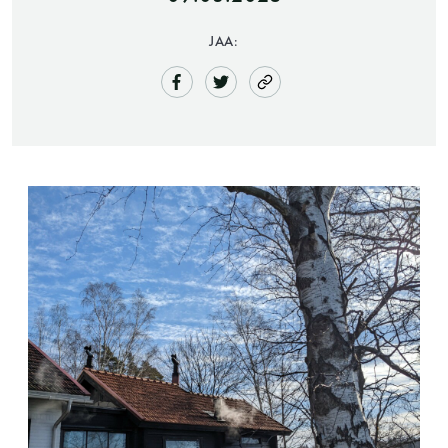
JAA:
Saunatalo on avoinna
myös helatorstaina
-Naisten päivät ovat maanantai ja
torstai
-Miesten päivät tiistai, keskiviikko,