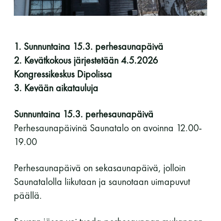
perjantai ja lauantai
-Kuukauden ensimmäinen lauantai on on
1. Sunnuntaina 15.3. perhesaunapäivä
jaettu lauantai
2. Kevätkokous järjestetään 4.5.2026
Kongressikeskus Dipolissa
3. Kevään aikatauluja
Sunnuntaina 15.3. perhesaunapäivä
Perhesaunapäivinä Saunatalo on avoinna 12.00-
Hinnasto
19.00
Jäsen
12 €
Perhesaunapäivä on sekasaunapäivä, jolloin
Vieras jäsenen seurassa
25 €
Saunatalolla liikutaan ja saunotaan uimapuvut
päällä.
Jäsenen lapsi 7-18 v.
6 €
Lapsi alle 7 v.
ilmainen