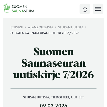
Siirry
sisältöön
SULJE
ETUSIVU
AJANKOHTAISTA
SEURAN UUTISIA
SUOMEN SAUNASEURAN UUTISKIRJE 7/2026
Jokaisen kuun 1. lauantai on jaettu ja jokaisen kuun
1. maanantai huoltomaanantai
Suomen
KATSO TARKEMMAT AUKIOLOAJAT
HAE
Saunaseuran
uutiskirje 7/2026
JÄSENSIVUT
SEURAN UUTISIA, TIEDOTTEET, UUTISET
09.03.2026