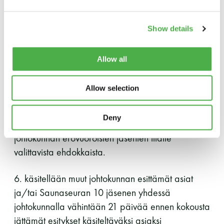
sekä
4. vastuuvapauden myöntämisestä johtokunnalle
Show details
ja toiminnanjohtajalle ja
Allow all
5. valitaan nimitysvaliokunta, johon nimetään 3–5
jäsentä. Nimitysvaliokunnan tehtävänä on esittää
Allow selection
syyskokoukselle ehdotus johtokunnan jäsenten
lukumäärästä 8–10 sekä tehdä ehdotus
Deny
ehdokkaista johtokunnan puheenjohtajaksi ja
johtokunnan erovuoroisten jäsenten tilalle
valittavista ehdokkaista.
6. käsitellään muut johtokunnan esittämät asiat
ja/tai Saunaseuran 10 jäsenen yhdessä
johtokunnalla vähintään 21 päivää ennen kokousta
jättämät esitykset käsiteltäväksi asiaksi