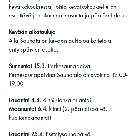
kevätkokouksessa, joista kevätkokoukselle on
esitettävä johtokunnan lausunto ja päätösehdotus.
Kevään aikatauluja
Alla Saunatalon kevään aukioloaikatietoja
erityispäivien osalta.
Sunnuntai 15.3.
Perhesaunapäivä
Perhesaunapäivinä Saunatalo on avoinna 12.00-
19.00
Lauantai 4.4.
kiinni (lankalauantai)
Maanantai 6.4.
kiinni (2. pääsiäispäivä,
huoltomaanantai)
Lauantai 25.4.
Esittelysaunapäivä