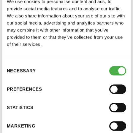
We use cookies to personalise content and ads, to
Kongressikeskus Dipolissa
LUE LISÄÄ
provide social media features and to analyse our traffic.
Kevätkokouksen materiaali ja ilmoittautumiset
We also share information about your use of our site with
lähetetään uutiskirjeen mukana lähempänä
our social media, advertising and analytics partners who
kokousta.
may combine it with other information that you’ve
provided to them or that they’ve collected from your use
Kevätkokouksessa käsitellään seuraavat asiat:
of their services.
1. esitetään ja käsitellään edellisen tilikauden
tuloslaskelma ja tase sekä tilinpäätös ja hallituksen
Consent
toimintakertomus
NECESSARY
Selection
2. esitetään ja käsitellään
PREFERENCES
tilintarkastajien/tilintarkastajan ja
toiminnantarkastajan kertomus ja
STATISTICS
3. päätetään toimintakertomuksen ja
tilinpäätöksen hyväksymisestä ja vahvistamisesta
MARKETING