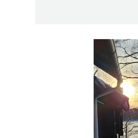
-Miesten päivät tiistai, keskiviikko,
perjantai ja lauantai
-Kuukauden ensimmäinen lauantai on
on jaettu lauantai
Hinnasto
Jäsen
12 €