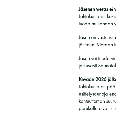
Jäsenen vieras ei
Johtokunta on koko
tuoda mukanaan va
Jäsen on vastuussa
jäsenen. Vieraan 
Jäsen voi tuoda v
jatkuvasti Saunat
Kevään 2026 jälkee
Johtokunta on pää
esittelysaunoja enä
kohtuuttoman suuru
porukalle oivalli