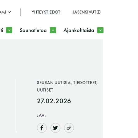
OMI
YHTEYSTIEDOT
JÄSENSIVUT
SULJE
ti
Saunatietoa
Ajankohtaista
JÄSENSIVUT
SEURAN UUTISIA, TIEDOTTEET,
UUTISET
27.02.2026
JAA: