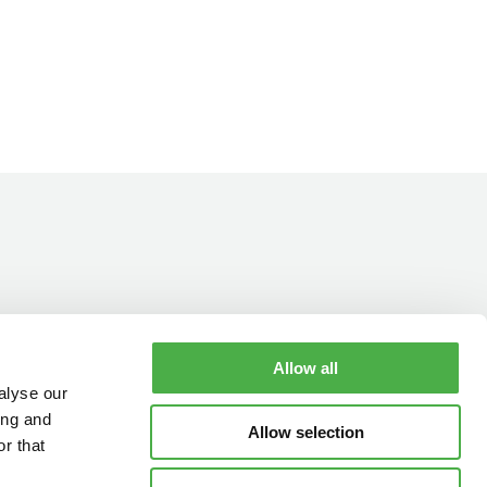
Allow all
YHTEYSTIEDOT
AUKIOLOAJAT
alyse our
ing and
Allow selection
r that