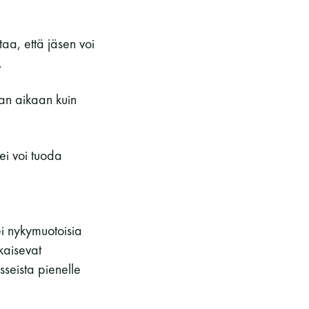
aa, että jäsen voi
.
aan aikaan kuin
ei voi tuoda
i nykymuotoisia
hkaisevat
seista pienelle