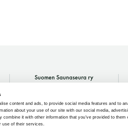
Suomen Saunaseura ry
Vaskiniementie 10, 00200 Helsinki
s
Kahvio/kassa 050 372 4167
(saunojen aukioloaikana)
ise content and ads, to provide social media features and to an
rmation about your use of our site with our social media, advertis
Y-tunnus: 0116872-9
 combine it with other information that you’ve provided to them o
 use of their services.