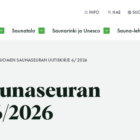
INFO
HAE
SU
Saunatalo
Saunarinki ja Unesco
Sauna-leh
a jokaisen kuun 1. maanantai huoltomaanantai
UOMEN SAUNASEURAN UUTISKIRJE 6/2026
HAE
unaseuran
6/2026