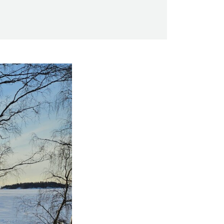
Saunaseuran tarkoitus
Suomen Saunaseura vaalii perinteisiä,