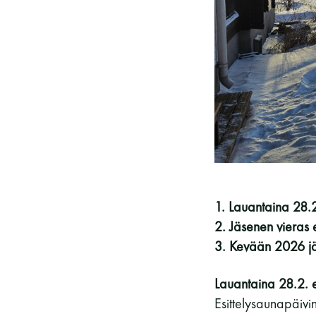
Vieras jäsenen seurassa
25 €
Jäsenen lapsi 7-18 v.
6 €
Lapsi alle 7 v.
ilmainen
11 saunomiskerran kortti
120€
3kk kortti - M / N
275€ / 115€
Vuosikortti - M / N
695€ / 275€
1. Lauantaina 28.2
2. Jäsenen vieras
3. Kevään 2026 jäl
Lauantaina 28.2. e
Esittelysaunapäivi