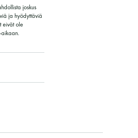
hdollista joskus
viä ja hyödyttäviä
 eivät ole
a-aikaan.