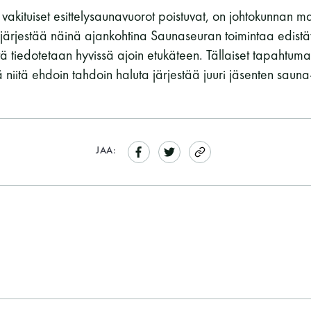
 vakituiset esittelysaunavuorot poistuvat, on johtokunnan ma
järjestää näinä ajankohtina Saunaseuran toimintaa edistä
ä tiedotetaan hyvissä ajoin etukäteen. Tällaiset tapahtumat
ä niitä ehdoin tahdoin haluta järjestää juuri jäsenten saun
JAA: