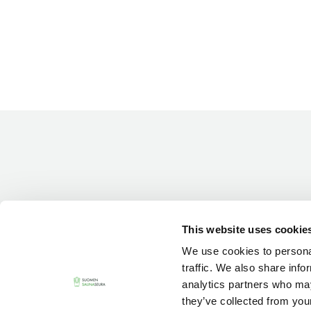
This website uses cookie
We use cookies to personal
traffic. We also share info
analytics partners who may
they’ve collected from your