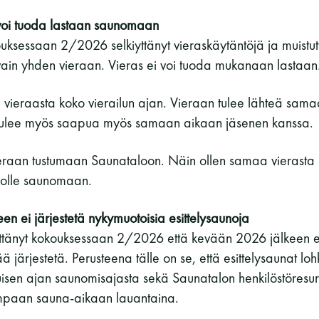
 voi tuoda lastaan saunomaan
uksessaan 2/2026 selkiyttänyt vieraskäytäntöjä ja muistutt
in yhden vieraan. Vieras ei voi tuoda mukanaan lastaan
 vieraasta koko vierailun ajan. Vieraan tulee lähteä sam
tulee myös saapua myös samaan aikaan jäsenen kanssa.
ieraan tustumaan Saunataloon. Näin ollen samaa vierasta 
alolle saunomaan.
n ei järjestetä nykymuotoisia esittelysaunoja
ttänyt kokouksessaan 2/2026 että kevään 2026 jälkeen e
ä järjestetä. Perusteena tälle on se, että esittelysaunat lo
isen ajan saunomisajasta sekä Saunatalon henkilöstöresurs
simpaan sauna-aikaan lauantaina.