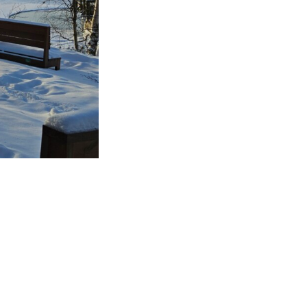
kohteliaita saunomistapoja, joiden
perustana on toisten saunarauhan
kunnioittaminen. Seura vaalii
saunakulttuuria ja pyrkii kehittämään
suomalaista saunaa ja edistämään sitä
koskevaa tutkimusta.
LUE LISÄÄ