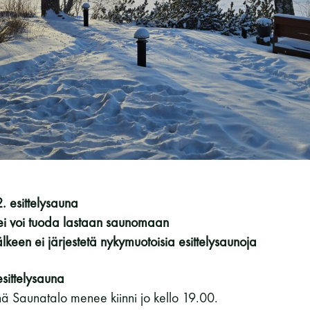
Vaskiniementie 10, 00200 Helsinki
Kahvio/kassa 050 372 4167
(saunojen aukioloaikana)
Y-tunnus: 0116872-9
Tietosuojaseloste
YHTEYSTIEDOT
. esittelysauna
 ei voi tuoda lastaan saunomaan
keen ei järjestetä nykymuotoisia esittelysaunoja
sittelysauna
nä Saunatalo menee kiinni jo kello 19.00.