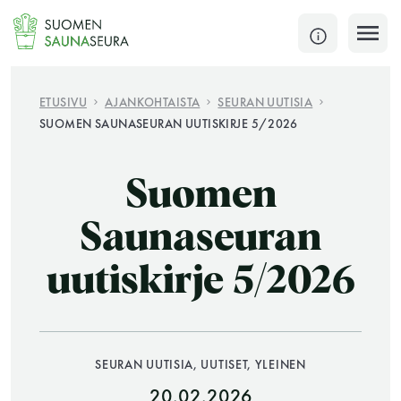
Siirry
sisältöön
SULJE
ETUSIVU
AJANKOHTAISTA
SEURAN UUTISIA
SUOMEN SAUNASEURAN UUTISKIRJE 5/2026
Jokaisen kuun 1. lauantai on jaettu ja jokaisen kuun
1. maanantai huoltomaanantai
Suomen
KATSO TARKEMMAT AUKIOLOAJAT
HAE
Saunaseuran
uutiskirje 5/2026
JÄSENSIVUT
SEURAN UUTISIA, UUTISET, YLEINEN
20.02.2026