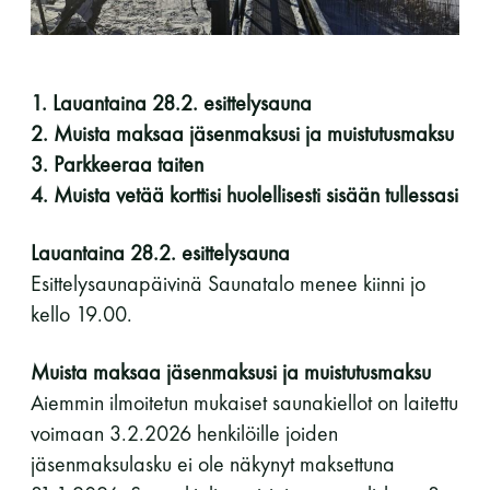
perjantai ja lauantai
-Kuukauden ensimmäinen lauantai on on
1. Lauantaina 28.2. esittelysauna
jaettu lauantai
2. Muista maksaa jäsenmaksusi ja muistutusmaksu
3. Parkkeeraa taiten
4. Muista vetää korttisi huolellisesti sisään tullessasi
Lauantaina 28.2. esittelysauna
Esittelysaunapäivinä Saunatalo menee kiinni jo
Hinnasto
kello 19.00.
Jäsen
12 €
Muista maksaa jäsenmaksusi ja muistutusmaksu
Vieras jäsenen seurassa
25 €
Aiemmin ilmoitetun mukaiset saunakiellot on laitettu
voimaan 3.2.2026 henkilöille joiden
Jäsenen lapsi 7-18 v.
6 €
jäsenmaksulasku ei ole näkynyt maksettuna
Lapsi alle 7 v.
ilmainen