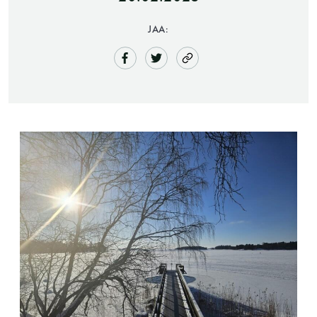
JAA:
Saunatalo on avoinna
myös helatorstaina
-Naisten päivät ovat maanantai ja
torstai
-Miesten päivät tiistai, keskiviikko,