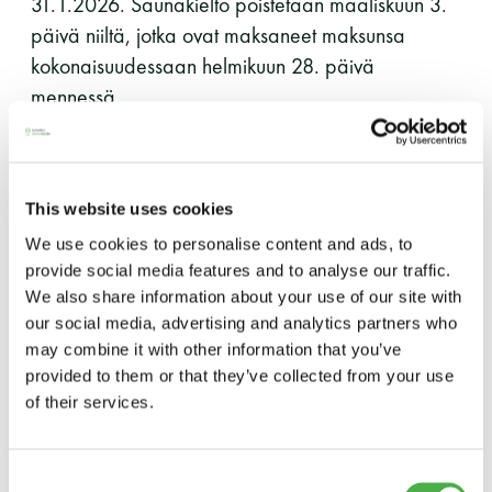
31.1.2026. Saunakielto poistetaan maaliskuun 3.
päivä niiltä, jotka ovat maksaneet maksunsa
11 saunomiskerran kortti
120€
kokonaisuudessaan helmikuun 28. päivä
3kk kortti - M / N
275€ / 115€
mennessä.
Vuosikortti - M / N
695€ / 275€
Mikäli jäsenmaksu on maksamatta 3 kuukautta
eräpäivästä, katsotaan jäsen eronneeksi.
This website uses cookies
Avoimet jäsenmaksulaskut löydät muun muassa
We use cookies to personalise content and ads, to
jäsensivuiltamme mikäli lasku olisi sattunut
provide social media features and to analyse our traffic.
We also share information about your use of our site with
hukkumaan.
our social media, advertising and analytics partners who
may combine it with other information that you’ve
Jäsenmaksujen lähettämisestä on tiedotettu muun
Suomen Saunaseura ry
provided to them or that they’ve collected from your use
muassa uutiskirjeessä 24/2025, 25/2025,
of their services.
Vaskiniementie 10, 00200 Helsinki
1/2026 ja 2/2026. Omien yhteystietojen
Kahvio/kassa 050 372 4167
tarkistamisesta olemme muistuttaneet myös
(saunojen aukioloaikana)
Consent
uutiskirjeissä 25/2025 ja 24/2025 sekä Sauna-