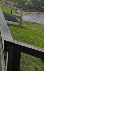
kohteliaita saunomistapoja, joiden
perustana on toisten saunarauhan
kunnioittaminen. Seura vaalii
saunakulttuuria ja pyrkii kehittämään
suomalaista saunaa ja edistämään sitä
koskevaa tutkimusta.
LUE LISÄÄ