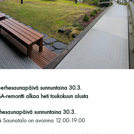
Vaskiniementie 10, 00200 Helsinki
Kahvio/kassa 050 372 4167
(saunojen aukioloaikana)
Y-tunnus: 0116872-9
Tietosuojaseloste
YHTEYSTIEDOT
perhesaunapäivä sunnuntaina 30.3.
A-remontti alkaa heti toukokuun alusta
hesaunapäivä sunnuntaina 30.3.
ä Saunatalo on avoinna 12.00-19.00