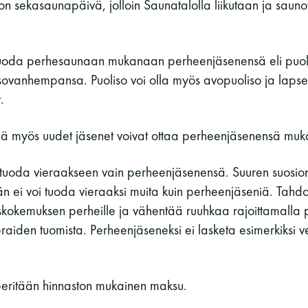
n sekasaunapäivä, jolloin Saunatalolla liikutaan ja saun
tuoda perhesaunaan mukanaan perheenjäsenensä eli puol
ovanhempansa. Puoliso voi olla myös avopuoliso ja lapse
.
 myös uudet jäsenet voivat ottaa perheenjäsenensä muk
tuoda vieraakseen vain perheenjäsenensä. Suuren suosion
 ei voi tuoda vieraaksi muita kuin perheenjäseniä. Tah
okemuksen perheille ja vähentää ruuhkaa rajoittamalla
raiden tuomista. Perheenjäseneksi ei lasketa esimerkiksi ve
peritään hinnaston mukainen maksu.