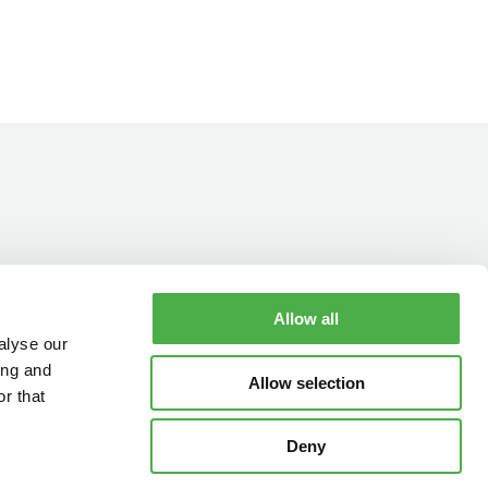
Allow all
YHTEYSTIEDOT
AUKIOLOAJAT
alyse our
ing and
Allow selection
r that
Deny