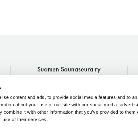
Suomen Saunaseura ry
Vaskiniementie 10, 00200 Helsinki
s
Kahvio/kassa 050 372 4167
(saunojen aukioloaikana)
ise content and ads, to provide social media features and to an
rmation about your use of our site with our social media, advertis
Y-tunnus: 0116872-9
 combine it with other information that you’ve provided to them o
 use of their services.
Tietosuojaseloste