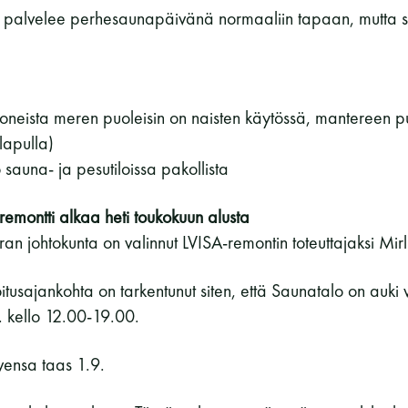
 palvelee perhesaunapäivänä normaaliin tapaan, mutta su
neista meren puoleisin on naisten käytössä, mantereen pu
lapulla)
sauna- ja pesutiloissa pakollista
emontti alkaa heti toukokuun alusta
 johtokunta on valinnut LVISA-remontin toteuttajaksi Mir
itusajankohta on tarkentunut siten, että Saunatalo on auki 
. kello 12.00-19.00.
ensa taas 1.9.