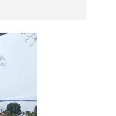
Saunaseuran tarkoitus
Suomen Saunaseura vaalii perinteisiä,