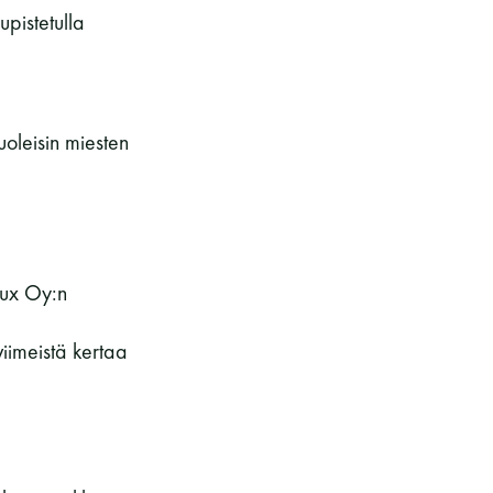
pistetulla
oleisin miesten
lux Oy:n
viimeistä kertaa