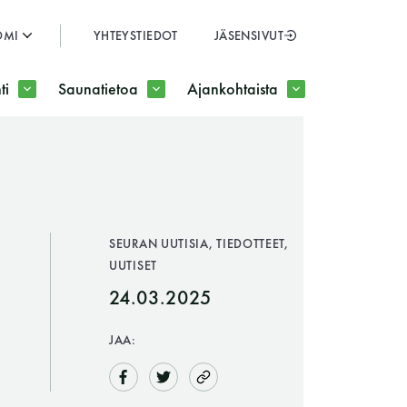
OMI
YHTEYSTIEDOT
JÄSENSIVUT
SULJE
ti
Saunatietoa
Ajankohtaista
JÄSENSIVUT
SEURAN UUTISIA, TIEDOTTEET,
UUTISET
24.03.2025
JAA: