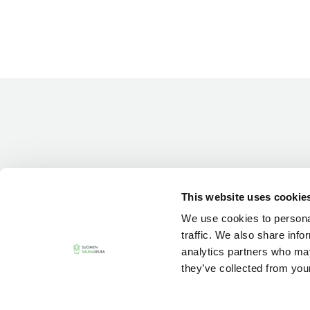
This website uses cookie
We use cookies to personal
traffic. We also share info
analytics partners who may
they’ve collected from your