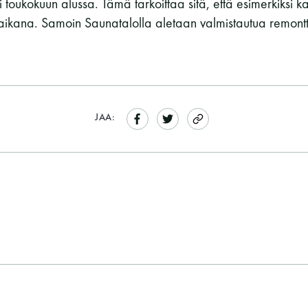
i toukokuun alussa. Tämä tarkoittaa sitä, että esimerkiksi k
 aikana. Samoin Saunatalolla aletaan valmistautua remontti
JAA: