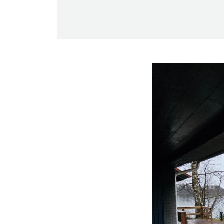
-Miesten päivät tiistai, keskiviikko,
perjantai ja lauantai
-Kuukauden ensimmäinen lauantai on
on jaettu lauantai
Hinnasto
Jäsen
12 €