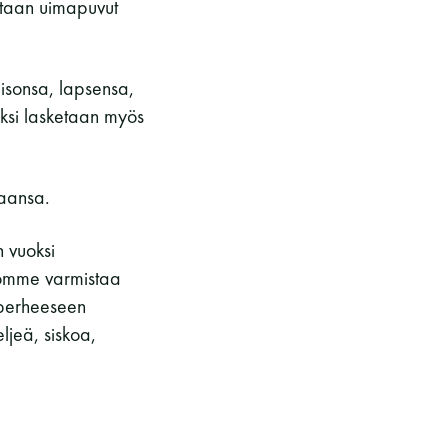
otaan uimapuvut
isonsa, lapsensa,
ksi lasketaan myös
aansa.
 vuoksi
domme varmistaa
 perheeseen
ljeä, siskoa,