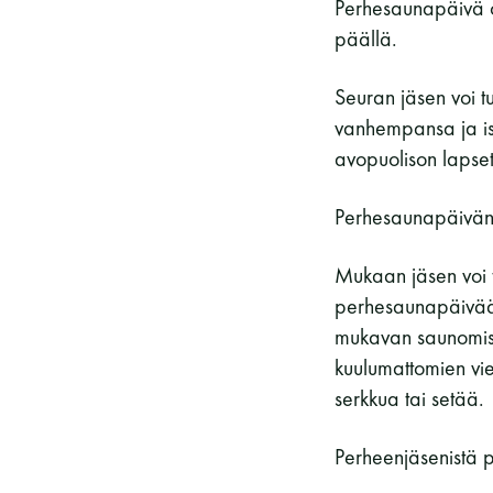
Perhesaunapäivä o
päällä.
Seuran jäsen voi 
vanhempansa ja is
avopuolison lapset
Perhesaunapäivänä
Mukaan jäsen voi 
perhesaunapäivään
mukavan saunomisk
kuulumattomien vie
serkkua tai setää.
Perheenjäsenistä 