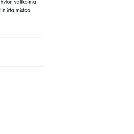
ahvion valikoima
in irtaimistoa