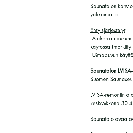
Saunatalon kahvio
valikoimalla.
Erityisjärjestelyt
-Alakerran pukuhuo
käytössä (merkitty 
-Uimapuvun käyttö 
Saunatalon LVISA-r
Suomen Saunaseuran
LVISA-remontin alo
keskiviikkona 30.4
Saunatalo avaa ov