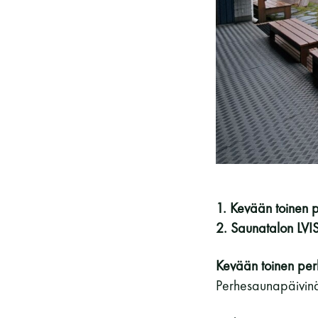
Vieras jäsenen seurassa
25 €
Jäsenen lapsi 7-18 v.
6 €
Lapsi alle 7 v.
ilmainen
11 saunomiskerran kortti
120€
3kk kortti - M / N
275€ / 115€
Vuosikortti - M / N
695€ / 275€
1. Kevään toinen 
2. Saunatalon LVIS
Kevään toinen per
Perhesaunapäivin