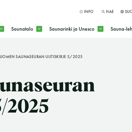
INFO
HAE
SU
Saunatalo
Saunarinki ja Unesco
Sauna-leh
a jokaisen kuun 1. maanantai huoltomaanantai
UOMEN SAUNASEURAN UUTISKIRJE 5/2025
HAE
unaseuran
5/2025