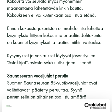
Kokousta voi seurata myös myöhemmin
maanantaina lähetettävän linkin kautta.
Y-tunnus: 0116872-9
Kokoukseen ei voi kuitenkaan osallistua etänä.
Tietosuojaseloste
Ennen kokousta jäsenistön oli mahdollista lähettää
kysymyksiä liittyen kokousmateriaaliin. Johtokunta
YHTEYSTIEDOT
on koonnut kysymykset ja laatinut niihin vastaukset.
Kysymykset ja vastaukset löytyvät jäsensivujen
Saunaseuran tarkoitus
”Asiakirjat”-osiosta sekä uutiskirjeen liitteenä.
Saunaseuran vuosijuhlat peruttu
Suomen Saunaseura vaalii perinteisiä, kohteliaita
Suomen Saunaseuran 85-vuotisvuosijuhlat ovat
saunomistapoja, joiden perustana on toisten
saunarauhan kunnioittaminen. Seura vaalii
valitettavasti päätetty peruuttaa. Syynä
saunakulttuuria ja pyrkii kehittämään suomalaista
perumiselle on alhainen osallistujamäärä.
saunaa ja edistämään sitä koskevaa tutkimusta.
Saunaseuran juhlien tarkoituksena oli juhlistaa