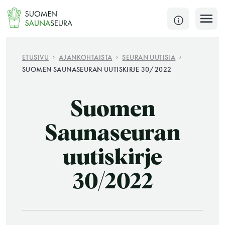
Siirry
sisältöön
SULJE
ETUSIVU
AJANKOHTAISTA
SEURAN UUTISIA
SUOMEN SAUNASEURAN UUTISKIRJE 30/2022
Jokaisen kuun 1. lauantai on jaettu ja jokaisen kuun
1. maanantai huoltomaanantai
Suomen
KATSO TARKEMMAT AUKIOLOAJAT
HAE
Saunaseuran
uutiskirje
JÄSENSIVUT
30/2022