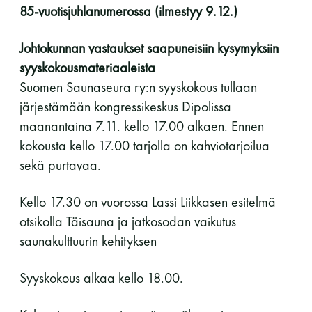
85-vuotisjuhlanumerossa (ilmestyy 9.12.)
11 saunomiskerran kortti
120€
Johtokunnan vastaukset saapuneisiin kysymyksiin
3kk kortti - M / N
275€ / 115€
syyskokousmateriaaleista
Vuosikortti - M / N
695€ / 275€
Suomen Saunaseura ry:n syyskokous tullaan
järjestämään kongressikeskus Dipolissa
maanantaina 7.11. kello 17.00 alkaen. Ennen
kokousta kello 17.00 tarjolla on kahviotarjoilua
sekä purtavaa.
Kello 17.30 on vuorossa Lassi Liikkasen esitelmä
otsikolla Täisauna ja jatkosodan vaikutus
Suomen Saunaseura ry
saunakulttuurin kehityksen
Vaskiniementie 10, 00200 Helsinki
Syyskokous alkaa kello 18.00.
Kahvio/kassa 050 372 4167
(saunojen aukioloaikana)