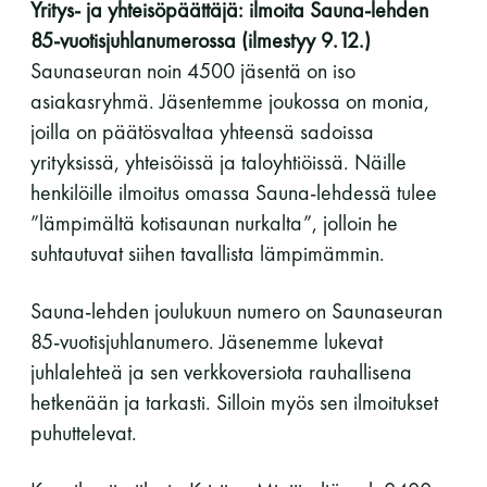
Yritys- ja yhteisöpäättäjä: ilmoita Sauna-lehden
85-vuotisjuhlanumerossa (ilmestyy 9.12.)
Saunaseuran noin 4500 jäsentä on iso
asiakasryhmä. Jäsentemme joukossa on monia,
joilla on päätösvaltaa yhteensä sadoissa
yrityksissä, yhteisöissä ja taloyhtiöissä. Näille
henkilöille ilmoitus omassa Sauna-lehdessä tulee
”lämpimältä kotisaunan nurkalta”, jolloin he
suhtautuvat siihen tavallista lämpimämmin.
Sauna-lehden joulukuun numero on Saunaseuran
85-vuotisjuhlanumero. Jäsenemme lukevat
juhlalehteä ja sen verkkoversiota rauhallisena
hetkenään ja tarkasti. Silloin myös sen ilmoitukset
puhuttelevat.