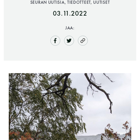
SEURAN UUTISIA, TIEDOTTEET, UUTISET
03.11.2022
JAA:
Saunatalo on avoinna
myös helatorstaina
-Naisten päivät ovat maanantai ja
torstai
-Miesten päivät tiistai, keskiviikko,