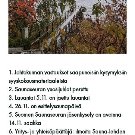
perjantai ja lauantai
-Kuukauden ensimmäinen lauantai on on
jaettu lauantai
1. Johtokunnan vastaukset saapuneisiin kysymyksiin
Hinnasto
syyskokousmateriaaleista
2. Saunaseuran vuosijuhlat peruttu
3. Lauantai 5.11. on jaettu lauantai
Jäsen
12 €
4. 26.11. on esittelysaunapäivä
Vieras jäsenen seurassa
25 €
5. Suomen Saunaseuran jäsenkysely on avoinna
Jäsenen lapsi 7-18 v.
6 €
14.11. saakka
6. Yritys- ja yhteisöpäättäjä: ilmoita Sauna-lehden
Lapsi alle 7 v.
ilmainen