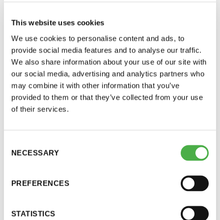
yhdessä hieman isommalla porukalla
LUE LISÄÄ
Saunaseuran pitkää historiaa. Yksittäisten juhlien
This website uses cookies
sijaan Saunaseura tarjoaakin torstaina 10.11. ja
We use cookies to personalise content and ads, to
perjantaina 11.11. kakkukahvit saunojille.
provide social media features and to analyse our traffic.
We also share information about your use of our site with
our social media, advertising and analytics partners who
Vaikka aihetta juhlaan onkin, ei saunatalon löylyjä
may combine it with other information that you’ve
parempaa juhlaa arjen keskellä voine silti toivoa.
provided to them or that they’ve collected from your use
of their services.
Saunatalon löylyistä kun voi vieläpä nauttia
ympäri vuoden.
Consent
NECESSARY
Kiitämme juhlista kiinnostuneita, mutta ennen
Selection
kaikkea kiitämme koko Saunaseuran yhteisöä
pitkästä yhteisestä taipaleesta. Kohottakaamme
PREFERENCES
kukin löylykauha tahollamme tulevien vuosien
kunniaksi.
STATISTICS