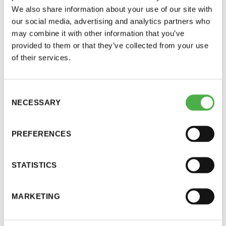
saakka.
We also share information about your use of our site with
Y-tunnus: 0116872-9
our social media, advertising and analytics partners who
Syksyn perhesaunapäivän ajankohta sunnuntai
may combine it with other information that you’ve
Tietosuojaseloste
30.10.
provided to them or that they’ve collected from your use
Perhesauna järjestetään sunnuntaina 30.10. kello
of their services.
11.00-18.00
YHTEYSTIEDOT
Consent
Perhesaunapäivä on sekasaunapäivä, jolloin
NECESSARY
Selection
Saunatalolla liikutaan ja saunotaan uimapuvut
Saunaseuran tarkoitus
päällä.
PREFERENCES
Seuran jäsen voi tuoda perhesaunaan mukanaan
Suomen Saunaseura vaalii perinteisiä, kohteliaita
STATISTICS
perheenjäsenensä eli puolisonsa, lapsensa, tai
saunomistapoja, joiden perustana on toisten
saunarauhan kunnioittaminen. Seura vaalii
vanhempansa. Puoliso voi olla myös avopuoliso ja
saunakulttuuria ja pyrkii kehittämään suomalaista
lapseksi lasketaan myös avopuolison lapset.
MARKETING
saunaa ja edistämään sitä koskevaa tutkimusta.
Perhesaunapäivänä myös uudet jäsenet voivat