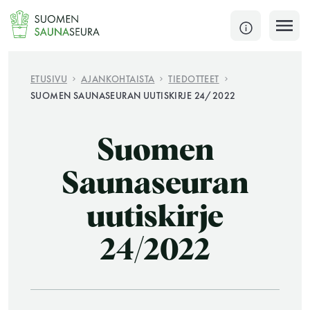
Siirry
sisältöön
SULJE
ETUSIVU
AJANKOHTAISTA
TIEDOTTEET
SUOMEN SAUNASEURAN UUTISKIRJE 24/2022
Jokaisen kuun 1. lauantai on jaettu ja jokaisen kuun
1. maanantai huoltomaanantai
Suomen
KATSO TARKEMMAT AUKIOLOAJAT
HAE
Saunaseuran
uutiskirje
JÄSENSIVUT
24/2022