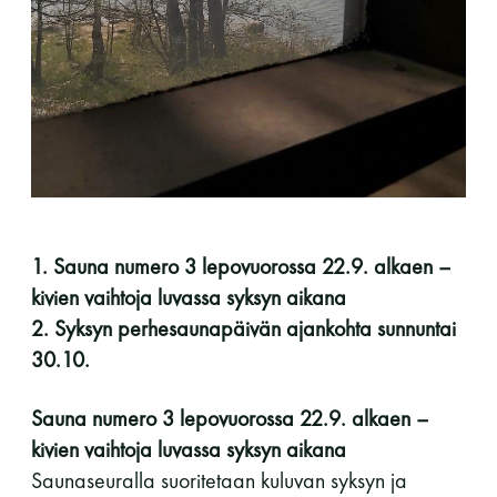
perjantai ja lauantai
-Kuukauden ensimmäinen lauantai on on
jaettu lauantai
1. Sauna numero 3 lepovuorossa 22.9. alkaen –
Hinnasto
kivien vaihtoja luvassa syksyn aikana
2. Syksyn perhesaunapäivän ajankohta sunnuntai
30.10.
Jäsen
12 €
Vieras jäsenen seurassa
25 €
Sauna numero 3 lepovuorossa 22.9. alkaen –
kivien vaihtoja luvassa syksyn aikana
Jäsenen lapsi 7-18 v.
6 €
Saunaseuralla suoritetaan kuluvan syksyn ja
Lapsi alle 7 v.
ilmainen