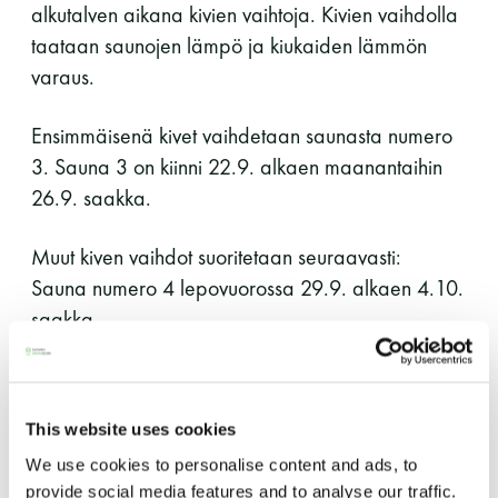
alkutalven aikana kivien vaihtoja. Kivien vaihdolla
11 saunomiskerran kortti
120€
taataan saunojen lämpö ja kiukaiden lämmön
varaus.
3kk kortti - M / N
275€ / 115€
Vuosikortti - M / N
695€ / 275€
Ensimmäisenä kivet vaihdetaan saunasta numero
3. Sauna 3 on kiinni 22.9. alkaen maanantaihin
26.9. saakka.
Muut kiven vaihdot suoritetaan seuraavasti:
Sauna numero 4 lepovuorossa 29.9. alkaen 4.10.
saakka
Sauna numero 5 lepovuorossa 6.10. alkaen
10.10. saakka
Suomen Saunaseura ry
Sauna numero 2 lepovuorossa 20.10. alkaen
Vaskiniementie 10, 00200 Helsinki
This website uses cookies
24.10. saakka
Kahvio/kassa 050 372 4167
We use cookies to personalise content and ads, to
Sauna numero 6 lepovuorossa 3.11. alkaen 8.11.
(saunojen aukioloaikana)
provide social media features and to analyse our traffic.