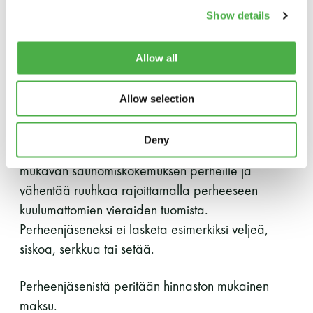
ottaa perheenjäsenensä mukaansa. Kyseisenä
Show details
LUE LISÄÄ
ajankohtana ei myöskään yhden vieraan rajoitus
ole voimassa.
Allow all
Mukaan jäsen voi tuoda vieraakseen vain
Allow selection
perheenjäsenensä. Suuren suosion vuoksi
perhesaunapäivään ei voi tuoda vieraaksi muita
Deny
kuin perheenjäseniä. Tahdomme varmistaa
mukavan saunomiskokemuksen perheille ja
vähentää ruuhkaa rajoittamalla perheeseen
kuulumattomien vieraiden tuomista.
Perheenjäseneksi ei lasketa esimerkiksi veljeä,
siskoa, serkkua tai setää.
Perheenjäsenistä peritään hinnaston mukainen
maksu.