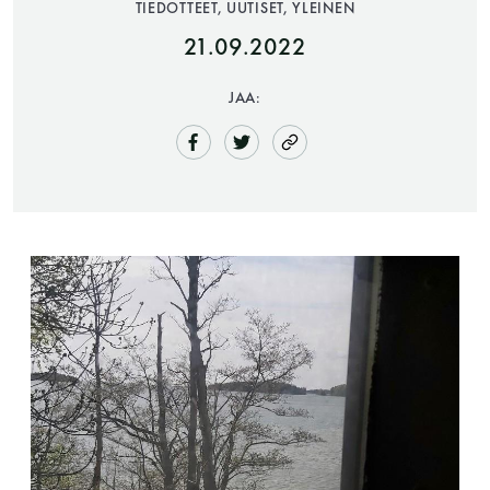
TIEDOTTEET, UUTISET, YLEINEN
21.09.2022
JAA:
Saunatalo on avoinna
myös helatorstaina
-Naisten päivät ovat maanantai ja
torstai
-Miesten päivät tiistai, keskiviikko,