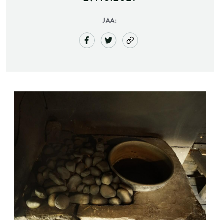
JAA:
Saunatalo on avoinna
myös helatorstaina
-Naisten päivät ovat maanantai ja
torstai
-Miesten päivät tiistai, keskiviikko,