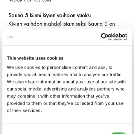
Y-tunnus: 0116872-9
Sauna 5 kiinni kivien vaihdon vuoksi
Kivien vaihdon mahdollistamiseksi Sauna 5 on
Tietosuojaseloste
jäähdyttelytauolla torstaista 28.10. alkaen.
Sampo lämpenee viimeistään tiistaiksi.
YHTEYSTIEDOT
Saunatalo avautuu marraskuun alusta lähtien jo
This website uses cookies
kello 12.00
We use cookies to personalise content and ads, to
Marraskuun huoltomaanantain jälkeen Saunatalon
Saunaseuran tarkoitus
provide social media features and to analyse our traffic.
ovet avautuvat jo kello 12.00 alkaen. Haluamme
We also share information about your use of our site with
laajentaa aukioloaikoja vähitellen kävijämäärien
our social media, advertising and analytics partners who
Suomen Saunaseura vaalii perinteisiä, kohteliaita
may combine it with other information that you’ve
alkaessa toivottavasti nousta.
saunomistapoja, joiden perustana on toisten
provided to them or that they’ve collected from your use
saunarauhan kunnioittaminen. Seura vaalii
of their services.
Saunatalon loppuvuoden ja vuoden 2022 alun
saunakulttuuria ja pyrkii kehittämään suomalaista
saunaa ja edistämään sitä koskevaa tutkimusta.
aukioloajat päätetty
Johtokunta on päättänyt vuoden 2021
Consent