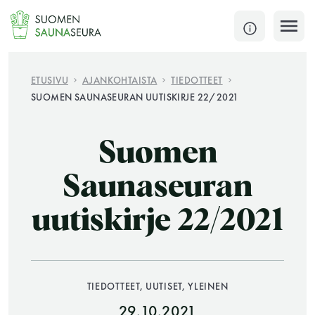
Siirry
sisältöön
SULJE
ETUSIVU
AJANKOHTAISTA
TIEDOTTEET
SUOMEN SAUNASEURAN UUTISKIRJE 22/2021
Jokaisen kuun 1. lauantai on jaettu ja jokaisen kuun
1. maanantai huoltomaanantai
Suomen
KATSO TARKEMMAT AUKIOLOAJAT
HAE
Saunaseuran
uutiskirje 22/2021
JÄSENSIVUT
TIEDOTTEET, UUTISET, YLEINEN
29.10.2021