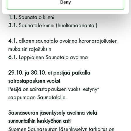
saunapäivä
Deny
1.1.
Saunatalo kiinni
3.1.
Saunatalo kiinni (huoltomaanantai)
4.1.
alkaen saunatalo avoinna koronarajoitusten
mukaisin rajoituksin
6.1.
Loppiainen Saunatalo avoinna
29.10. ja 30.10. ei pesijää paikalla
sairastapauksen vuoksi
Pesijä on sairastapauksen vuoksi estynyt
saapumaan Saunatalolle.
Saunaseuran jäsenkysely avoinna vielä
sunnuntaihin keskiyöhön asti
Suomen Saunaseuran jäsenkyselyn tarkoitus on