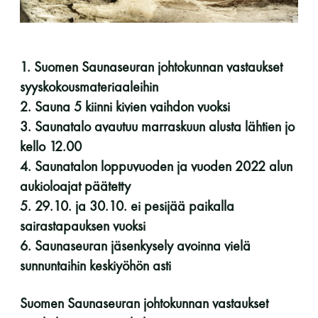
perjantai ja lauantai
-Kuukauden ensimmäinen lauantai on on
1. Suomen Saunaseuran johtokunnan vastaukset
jaettu lauantai
syyskokousmateriaaleihin
2. Sauna 5 kiinni kivien vaihdon vuoksi
3. Saunatalo avautuu marraskuun alusta lähtien jo
kello 12.00
4. Saunatalon loppuvuoden ja vuoden 2022 alun
Hinnasto
aukioloajat päätetty
5. 29.10. ja 30.10. ei pesijää paikalla
sairastapauksen vuoksi
Jäsen
12 €
6. Saunaseuran jäsenkysely avoinna vielä
Vieras jäsenen seurassa
25 €
sunnuntaihin keskiyöhön asti
Jäsenen lapsi 7-18 v.
6 €
Suomen Saunaseuran johtokunnan vastaukset
Lapsi alle 7 v.
ilmainen