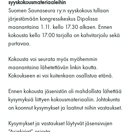
syyskokousmateriaaleihin
Suomen Saunaseura ry:n syyskokous tullaan
11 saunomiskerran kortti
120€
järjestämään kongressikeskus Dipolissa
3kk kortti - M / N
275€ / 115€
maanantaina 1.11. kello 17.30 alkaen. Ennen
Vuosikortti - M / N
695€ / 275€
kokousta kello 17.00 tarjolla on kahvitarjoilu sekä
purtavaa.
Kokousta voi seurata myös myöhemmin
maanantaina lähetettävän linkin kautta.
Kokoukseen ei voi kuitenkaan osallistua etänä.
Ennen kokousta jäsenistön oli mahdollista lähettää
kysymyksiä liittyen kokousmateriaaliin. Johtokunta
Suomen Saunaseura ry
on koonnut kysymykset ja laatinut niihin vastaukset.
Vaskiniementie 10, 00200 Helsinki
Kahvio/kassa 050 372 4167
Kysymykset ja vastaukset löytyvät jäsensivujen
(saunojen aukioloaikana)
”Asiakirjat”-osiosta