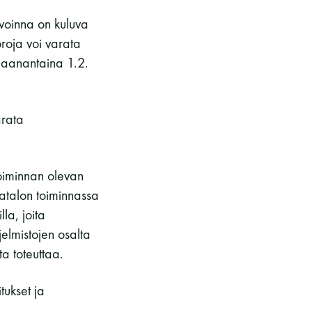
kohteliaita saunomistapoja, joiden
avoinna on kuluva
perustana on toisten saunarauhan
roja voi varata
kunnioittaminen. Seura vaalii
 maanantaina 1.2.
saunakulttuuria ja pyrkii kehittämään
suomalaista saunaa ja edistämään sitä
koskevaa tutkimusta.
arata
LUE LISÄÄ
oiminnan olevan
atalon toiminnassa
la, joita
elmistojen osalta
ta toteuttaa.
tukset ja