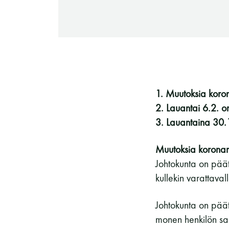
-Miesten päivät tiistai, keskiviikko,
perjantai ja lauantai
-Kuukauden ensimmäinen lauantai on
on jaettu lauantai
1. Muutoksia koron
2. Lauantai 6.2. on
3. Lauantaina 30.1
Muutoksia koronara
Hinnasto
Johtokunta on päätt
kullekin varattava
Johtokunta on päät
Jäsen
12 €
monen henkilön sau