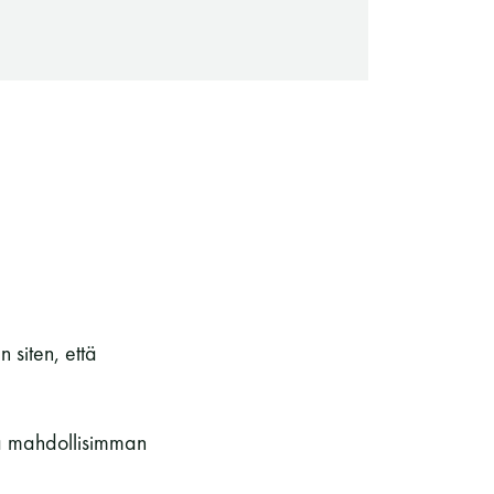
Saunaseuran tarkoitus
 siten, että
tta mahdollisimman
Suomen Saunaseura vaalii perinteisiä,