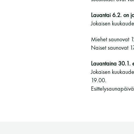
Lauantai 6.2. on ja
Jokaisen kuukauden
Miehet saunovat 
Naiset saunovat 1
Lauantaina 30.1. 
Jokaisen kuukauden
19.00.
Esittelysaunapäiv