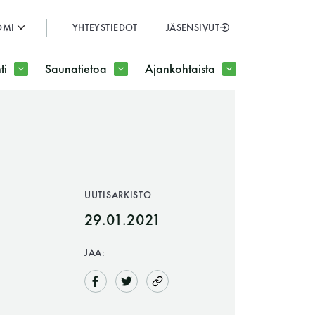
OMI
YHTEYSTIEDOT
JÄSENSIVUT
SULJE
ti
Saunatietoa
Ajankohtaista
JÄSENSIVUT
UUTISARKISTO
29.01.2021
JAA: