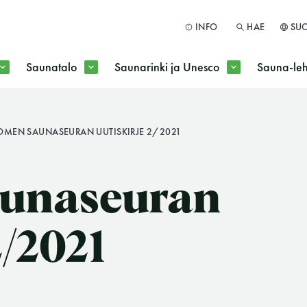
INFO
HAE
SU
Saunatalo
Saunarinki ja Unesco
Sauna-leh
a jokaisen kuun 1. maanantai huoltomaanantai
OMEN SAUNASEURAN UUTISKIRJE 2/2021
HAE
unaseuran
2/2021