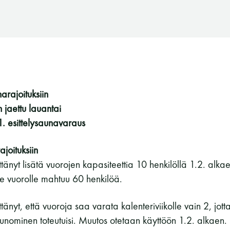
arajoituksiin
 jaettu lauantai
. esittelysaunavaraus
joituksiin
änyt lisätä vuorojen kapasiteettia 10 henkilöllä 1.2. alkaen
lle vuorolle mahtuu 60 henkilöä.
tänyt, että vuoroja saa varata kalenteriviikolle vain 2, jo
Suomen Saunaseura ry
nominen toteutuisi. Muutos otetaan käyttöön 1.2. alkaen.