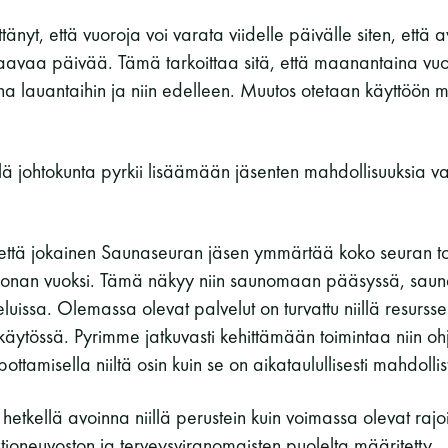
Vaskiniementie 10, 00200 Helsinki
änyt, että vuoroja voi varata viidelle päivälle siten, että 
Kahvio/kassa 050 372 4167
aavaa päivää. Tämä tarkoittaa sitä, että maanantaina vuo
(saunojen aukioloaikana)
taina lauantaihin ja niin edelleen. Muutos otetaan käyttöön
Y-tunnus: 0116872-9
Tietosuojaseloste
llä johtokunta pyrkii lisäämään jäsenten mahdollisuuksia v
YHTEYSTIEDOT
, että jokainen Saunaseuran jäsen ymmärtää koko seuran t
oronan vuoksi. Tämä näkyy niin saunomaan pääsyssä, saun
uissa. Olemassa olevat palvelut on turvattu niillä resursseil
äytössä. Pyrimme jatkuvasti kehittämään toimintaa niin ohj
pottamisella niiltä osin kuin se on aikataulullisesti mahdollis
hetkellä avoinna niillä perustein kuin voimassa olevat rajoi
ltioneuvoston ja terveysviranomaisten puolelta määritetty.