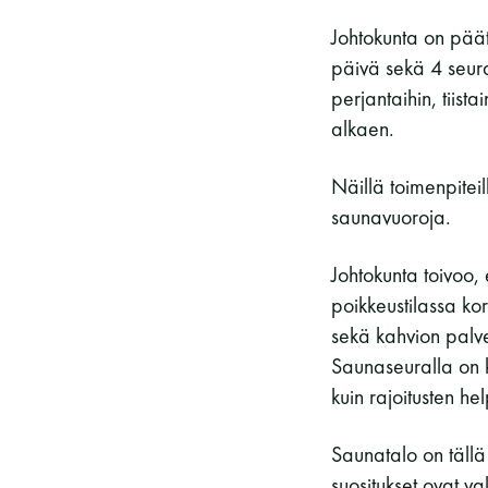
Vieras jäsenen seurassa
25 €
Johtokunta on päätt
Jäsenen lapsi 7-18 v.
6 €
päivä sekä 4 seur
Lapsi alle 7 v.
ilmainen
perjantaihin, tiis
alkaen.
11 saunomiskerran kortti
120€
3kk kortti - M / N
275€ / 115€
Näillä toimenpitei
saunavuoroja.
Vuosikortti - M / N
695€ / 275€
Johtokunta toivoo
poikkeustilassa k
sekä kahvion palvel
Saunaseuralla on k
kuin rajoitusten hel
Saunatalo on tällä 
suositukset ovat va