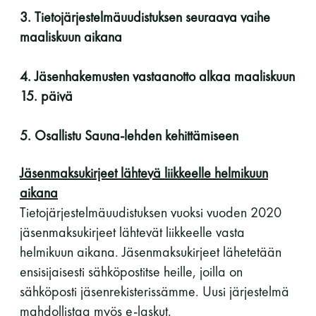
perjantai ja lauantai
3. Tietojärjestelmäuudistuksen seuraava vaihe
maaliskuun aikana
-Kuukauden ensimmäinen lauantai on on
jaettu lauantai
4. Jäsenhakemusten vastaanotto alkaa maaliskuun
15. päivä
5. Osallistu Sauna-lehden kehittämiseen
Jäsenmaksukirjeet lähtevä liikkeelle helmikuun
Hinnasto
aikana
Tietojärjestelmäuudistuksen vuoksi vuoden 2020
Jäsen
12 €
jäsenmaksukirjeet lähtevät liikkeelle vasta
helmikuun aikana. Jäsenmaksukirjeet lähetetään
Vieras jäsenen seurassa
25 €
ensisijaisesti sähköpostitse heille, joilla on
Jäsenen lapsi 7-18 v.
6 €
sähköposti jäsenrekisterissämme. Uusi järjestelmä
mahdollistaa myös e-laskut.
Lapsi alle 7 v.
ilmainen