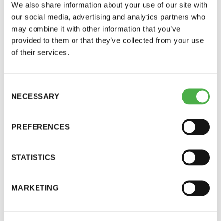
We also share information about your use of our site with
pyyhkeen.
Y-tunnus: 0116872-9
our social media, advertising and analytics partners who
may combine it with other information that you’ve
Vuoromme alkaa kello 16.00. Meidän on oltava
Tietosuojaseloste
provided to them or that they’ve collected from your use
ulkona saunatiloista kello 20.00 mennessä.
of their services.
YHTEYSTIEDOT
Mukaan mahtuu 100 ensimmäisenä
Consent
ilmoittautunutta. Ilmoittaudu 24.2. mennessä.
NECESSARY
Selection
Ilmoittaudu osoitteessa
Saunaseuran tarkoitus
PREFERENCES
https://forms.gle/zmp9iGQ8YdYpVBn86
Suomen Saunaseura vaalii perinteisiä, kohteliaita
STATISTICS
Lisätietoja antaa Jarmo Lehtola: 050 4432 082
saunomistapoja, joiden perustana on toisten
saunarauhan kunnioittaminen. Seura vaalii
Tietojärjestelmäuudistuksen seuraava vaihe
saunakulttuuria ja pyrkii kehittämään suomalaista
MARKETING
saunaa ja edistämään sitä koskevaa tutkimusta.
maaliskuun aikana
Tietojärjestelmäuudistuksen seuraavassa