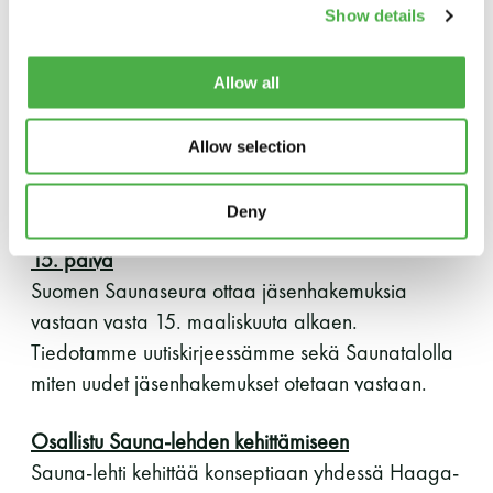
vaiheessa otamme käyttöön uuden
Show details
LUE LISÄÄ
kassajärjestelmän, uudet laitteet sekä uuden
jäsenrekisterin. Käyttöönotto tapahtuu maaliskuun
Allow all
aikana. Järjestelmä on uusi meille kaikille, joten
toivomme että kaikilla riittää iloista mieltä uuteen
Allow selection
totuttautuessa.
Deny
Jäsenhakemusten vastaanotto alkaa maaliskuun
15. päivä
Suomen Saunaseura ottaa jäsenhakemuksia
vastaan vasta 15. maaliskuuta alkaen.
Tiedotamme uutiskirjeessämme sekä Saunatalolla
miten uudet jäsenhakemukset otetaan vastaan.
Osallistu Sauna-lehden kehittämiseen
Sauna-lehti kehittää konseptiaan yhdessä Haaga-