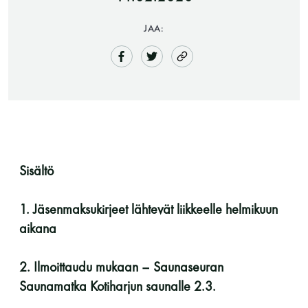
JAA:
Saunatalo on avoinna
Sisältö
myös helatorstaina
1. Jäsenmaksukirjeet lähtevät liikkeelle helmikuun
aikana
-Naisten päivät ovat maanantai ja
torstai
2. Ilmoittaudu mukaan – Saunaseuran
Saunamatka Kotiharjun saunalle 2.3.
-Miesten päivät tiistai, keskiviikko,