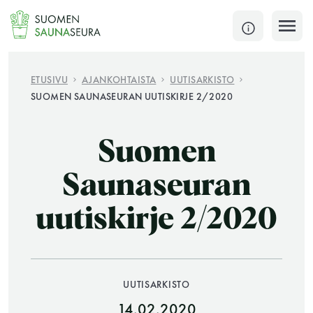
Siirry
sisältöön
SULJE
ETUSIVU
AJANKOHTAISTA
UUTISARKISTO
SUOMEN SAUNASEURAN UUTISKIRJE 2/2020
Jokaisen kuun 1. lauantai on jaettu ja jokaisen kuun
1. maanantai huoltomaanantai
Suomen
KATSO TARKEMMAT AUKIOLOAJAT
HAE
Saunaseuran
uutiskirje 2/2020
JÄSENSIVUT
UUTISARKISTO
14.02.2020