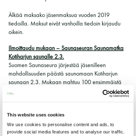
11 saunomiskerran kortti
120€
Älkää maksako jäsenmaksua vuoden 2019
tiedoilla. Maksut eivät vanhoilla tiedoin kirjaudu
3kk kortti - M / N
275€ / 115€
oikein.
Vuosikortti - M / N
695€ / 275€
Ilmoittaudu mukaan – Saunaseuran Saunamatka
Kotiharjun saunalle 2.3.
Suomen Saunaseura järjestää jäsenilleen
mahdollisuuden päästä saunomaan Kotiharjun
saunaan 2.3. Mukaan mahtuu 100 ensimmäistä
ilmoittautujaa. Suomen Saunaseura kustantaa
saunojien saunamaksun.
Suomen Saunaseura ry
Miehet ja naiset saunovat eri saunoissa, ilman
This website uses cookies
Vaskiniementie 10, 00200 Helsinki
Kahvio/kassa 050 372 4167
uimapukua. Oma pyyhe ja omat juomat mukaan.
We use cookies to personalise content and ads, to
(saunojen aukioloaikana)
Saunalta voi myös ostaa juomia ja vuokrata
provide social media features and to analyse our traffic.