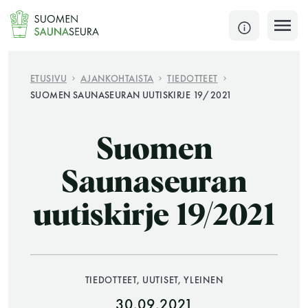
Siirry
sisältöön
SULJE
ETUSIVU
AJANKOHTAISTA
TIEDOTTEET
SUOMEN SAUNASEURAN UUTISKIRJE 19/2021
Jokaisen kuun 1. lauantai on jaettu ja jokaisen kuun
1. maanantai huoltomaanantai
Suomen
KATSO TARKEMMAT AUKIOLOAJAT
HAE
Saunaseuran
uutiskirje 19/2021
JÄSENSIVUT
TIEDOTTEET, UUTISET, YLEINEN
30.09.2021