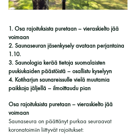
perjantai ja lauantai
-Kuukauden ensimmäinen lauantai on on
1. Osa rajoituksista puretaan – vieraskielto jää
jaettu lauantai
voimaan
2. Saunaseuran jäsenkysely avataan perjantaina
1.10.
3. Saunologia kerää tietoja suomalaisten
puukiukaiden päästöistä – osallistu kyselyyn
Hinnasto
4. Kotiharjun saunareissulle vielä muutamia
paikkoja jäljellä – ilmoittaudu pian
Jäsen
12 €
Osa rajoituksista puretaan – vieraskielto jää
Vieras jäsenen seurassa
25 €
voimaan
Saunaseura on päättänyt purkaa seuraavat
Jäsenen lapsi 7-18 v.
6 €
koronatoimiin liittyvät rajoitukset:
Lapsi alle 7 v.
ilmainen