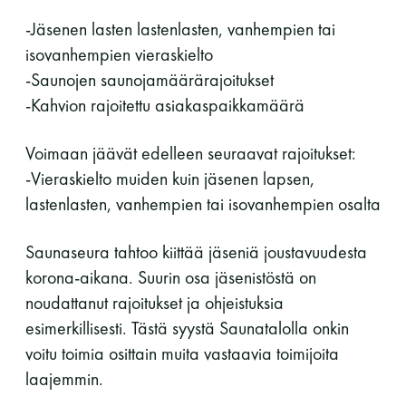
-Jäsenen lasten lastenlasten, vanhempien tai
11 saunomiskerran kortti
120€
isovanhempien vieraskielto
3kk kortti - M / N
275€ / 115€
-Saunojen saunojamäärärajoitukset
-Kahvion rajoitettu asiakaspaikkamäärä
Vuosikortti - M / N
695€ / 275€
Voimaan jäävät edelleen seuraavat rajoitukset:
-Vieraskielto muiden kuin jäsenen lapsen,
lastenlasten, vanhempien tai isovanhempien osalta
Saunaseura tahtoo kiittää jäseniä joustavuudesta
korona-aikana. Suurin osa jäsenistöstä on
noudattanut rajoitukset ja ohjeistuksia
Suomen Saunaseura ry
esimerkillisesti. Tästä syystä Saunatalolla onkin
Vaskiniementie 10, 00200 Helsinki
voitu toimia osittain muita vastaavia toimijoita
Kahvio/kassa 050 372 4167
laajemmin.
(saunojen aukioloaikana)