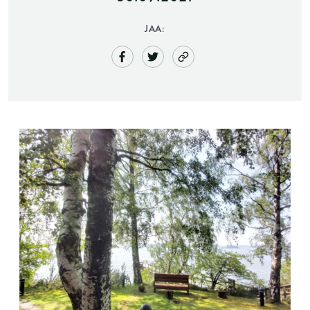
JAA:
Saunatalo on avoinna
myös helatorstaina
-Naisten päivät ovat maanantai ja
torstai
-Miesten päivät tiistai, keskiviikko,