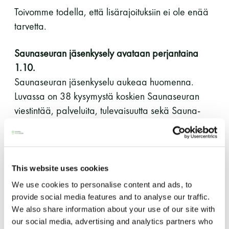
Toivomme todella, että lisärajoituksiin ei ole enää
Y-tunnus: 0116872-9
tarvetta.
Tietosuojaseloste
Saunaseuran jäsenkysely avataan perjantaina
1.10.
YHTEYSTIEDOT
Saunaseuran jäsenkyselu aukeaa huomenna.
Luvassa on 38 kysymystä koskien Saunaseuran
viestintää, palveluita, tulevaisuutta sekä Sauna-
lehteä.
Saunaseuran tarkoitus
Jäsenkysely on sähköisesti toteutettu ja se
Suomen Saunaseura vaalii perinteisiä, kohteliaita
toimitetaan jäsenille sähköpostiin ja se löytyy myös
This website uses cookies
saunomistapoja, joiden perustana on toisten
jäsensivuilta.
saunarauhan kunnioittaminen. Seura vaalii
We use cookies to personalise content and ads, to
saunakulttuuria ja pyrkii kehittämään suomalaista
provide social media features and to analyse our traffic.
Saunologia kerää tietoja suomalaisten
saunaa ja edistämään sitä koskevaa tutkimusta.
We also share information about your use of our site with
puukiukaiden päästöistä – osallistu kyselyyn
our social media, advertising and analytics partners who