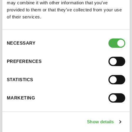
may combine it with other information that you’ve
Löydät kyselyn osoitteesta
LUE LISÄÄ
provided to them or that they’ve collected from your use
https://saunologia.fi/puukiukaiden-
of their services.
paastotietojen-kerays/
Alla tietoja kyselyntaustoista.
Consent
NECESSARY
Selection
”Vuodesta 2013 on jatkuvalämmitteisistä eli
tavanomaisista puukiukaista vaadittu CE-
PREFERENCES
merkinnän yhteydessä suoritustasomerkintää.
Merkintä perustuu standardoituun
STATISTICS
laboratoriatestiin. Testaus ei ole täydellinen, se ei
ole kovin realistinen ja jättää huomioimatta esim.
MARKETING
pienhiukkaspäästö. Se on kuitenkin kaikille EU-
markkinoille haluaville yhtenäinen ja tarjoaa näin
vertailukelpoista tietoa.
Show details