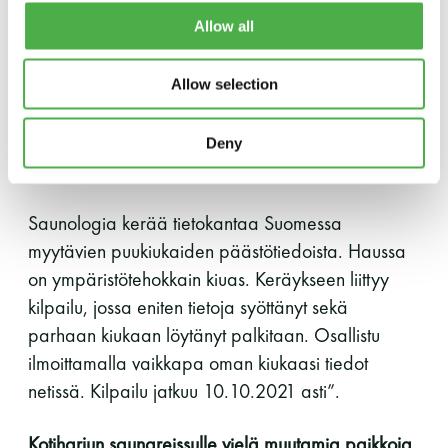
Kun kiukaita sitten tänä päivänä markkinoidaan
Allow all
myös ympäristöväittein, olisi hyvä pystyä kätevästi
vertaamaan satunnaisesti valittua kiuasta
Allow selection
keskiarvoisiin suoritustasotietoihin.
Tämä ei kuitenkaan onnistu sillä ainakaan
Deny
julkisuudessa ei tällaisia tietoja ole.
Saunologia kerää tietokantaa Suomessa
myytävien puukiukaiden päästötiedoista. Haussa
on ympäristötehokkain kiuas. Keräykseen liittyy
kilpailu, jossa eniten tietoja syöttänyt sekä
parhaan kiukaan löytänyt palkitaan. Osallistu
ilmoittamalla vaikkapa oman kiukaasi tiedot
netissä. Kilpailu jatkuu 10.10.2021 asti”.
Kotiharjun saunareissulle vielä muutamia paikkoja