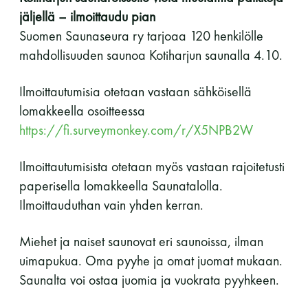
jäljellä – ilmoittaudu pian
Suomen Saunaseura ry tarjoaa 120 henkilölle
mahdollisuuden saunoa Kotiharjun saunalla 4.10.
Ilmoittautumisia otetaan vastaan sähköisellä
lomakkeella osoitteessa
https://fi.surveymonkey.com/r/X5NPB2W
Ilmoittautumisista otetaan myös vastaan rajoitetusti
paperisella lomakkeella Saunatalolla.
Ilmoittauduthan vain yhden kerran.
Miehet ja naiset saunovat eri saunoissa, ilman
uimapukua. Oma pyyhe ja omat juomat mukaan.
Saunalta voi ostaa juomia ja vuokrata pyyhkeen.