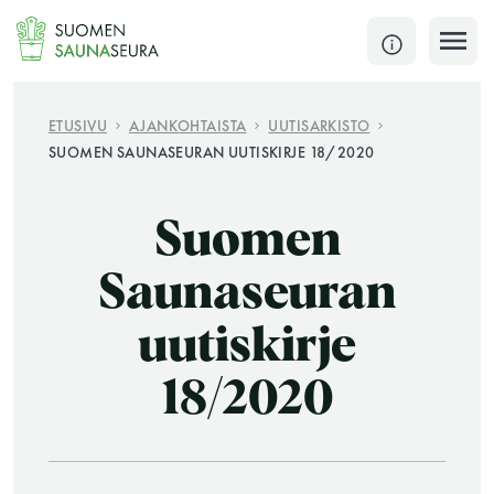
Siirry
sisältöön
SULJE
ETUSIVU
AJANKOHTAISTA
UUTISARKISTO
SUOMEN SAUNASEURAN UUTISKIRJE 18/2020
Jokaisen kuun 1. lauantai on jaettu ja jokaisen kuun
1. maanantai huoltomaanantai
Suomen
KATSO TARKEMMAT AUKIOLOAJAT
HAE
Saunaseuran
uutiskirje
JÄSENSIVUT
18/2020