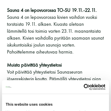
perjantai ja lauantai
Sauna 4 on lepovuorossa TO-SU 19.11.-22.11.
Sauna 4 on lepovuorossa kivien vaihdon vuoksi
-Kuukauden ensimmäinen lauantai on on
torstaista 19.11. alkaen. Kiuasta aletaan
jaettu lauantai
lämmitellä tosi toimia varten 23.11. maanantaista
alkaen. Kivien vaihdolla pyritään saamaan saunat
iskukuntoisiksi joulun saunoja varten.
Pahoittelemme aiheutuvaa harmia.
Hinnasto
Muista päivittää yhteystietosi
Voit päivittää yhteystietosi Saunaseuran
jäsenrekisterin kautta. Pitämällä yhteystietosi ajan
Jäsen
12 €
tasalla varmistat, että uutiskirjeet, Sauna-Lehdet ja
Vieras jäsenen seurassa
25 €
vuosimaksulaskut löytävät perille.
Jäsenen lapsi 7-18 v.
6 €
This website uses cookies
Ohjeet jäsenrekisterin käyttöönottoon ja
Lapsi alle 7 v.
ilmainen