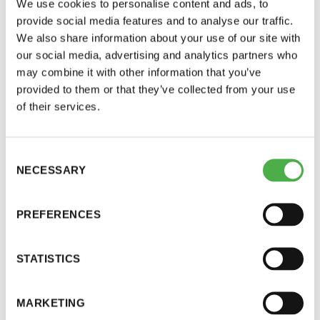
jäsentietojen päivittämiseen löydät osoitteesta
We use cookies to personalise content and ads, to
provide social media features and to analyse our traffic.
https://sauna.vanhat.fi/wp-
11 saunomiskerran kortti
120€
We also share information about your use of our site with
content/uploads/2020/03/J%C3%A4sentietoje
3kk kortti - M / N
275€ / 115€
our social media, advertising and analytics partners who
n-p%C3%A4ivitys.pdf
may combine it with other information that you’ve
Vuosikortti - M / N
695€ / 275€
provided to them or that they’ve collected from your use
Syyskokouksen kootut artikkelit luettavissa
of their services.
Saunaseuran verkkosivuilta
Sauna-lehden päätoimittajan koostamat artikkelit
Consent
Saunaseuran syyskokouksesta löytyvät
NECESSARY
Selection
verkkosivuiltamme. Alla linkit artikkeleihin.
PREFERENCES
Seuran syyskokous sujuvasti ja korona-turvallisesti:
https://sauna.vanhat.fi/2020/11/seuran-
Suomen Saunaseura ry
syyskokous-sujuvasti-ja-korona-turvallisesti/
STATISTICS
Vaskiniementie 10, 00200 Helsinki
Kahvio/kassa 050 372 4167
Tuomas Lehtonen kunniapuheenjohtajaksi:
MARKETING
(saunojen aukioloaikana)
https://sauna.vanhat.fi/2020/11/tuomas-