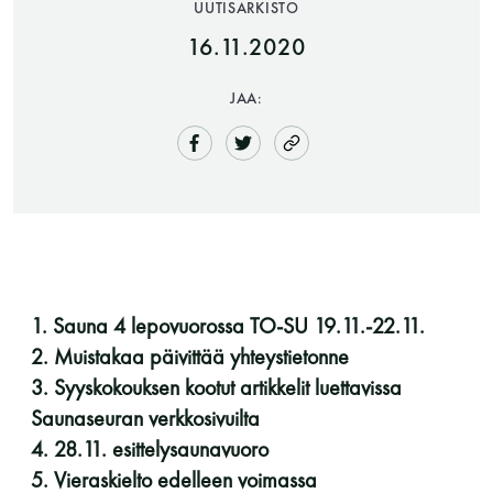
UUTISARKISTO
16.11.2020
JAA:
Saunatalo on avoinna
myös helatorstaina
1. Sauna 4 lepovuorossa TO-SU 19.11.-22.11.
2. Muistakaa päivittää yhteystietonne
3. Syyskokouksen kootut artikkelit luettavissa
-Naisten päivät ovat maanantai ja
Saunaseuran verkkosivuilta
torstai
4. 28.11. esittelysaunavuoro
5. Vieraskielto edelleen voimassa
-Miesten päivät tiistai, keskiviikko,