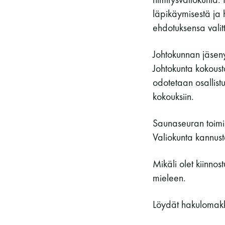
läpikäymisestä ja 
ehdotuksensa valit
Johtokunnan jäsenyy
Johtokunta kokoust
odotetaan osallist
kokouksiin.
Saunaseuran toimin
Valiokunta kannust
Mikäli olet kiinno
mieleen.
Löydät hakulomakke