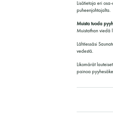
Lisätietoja eri osa
puheenjohtajalta.
Muista tuoda pyyhke
Muistathan viedä l
Lähtiessäsi Saunata
vedestä.
Likomärät lauteiset
painoa pyyhesäkei