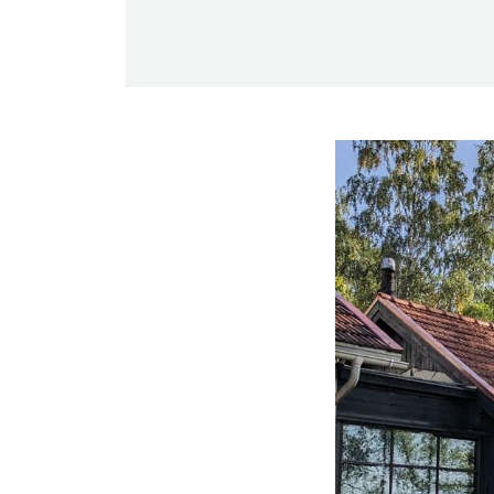
-Miesten päivät tiistai, keskiviikko,
perjantai ja lauantai
-Kuukauden ensimmäinen lauantai on
on jaettu lauantai
Hinnasto
Jäsen
12 €