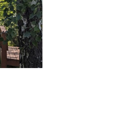
kohteliaita saunomistapoja, joiden
perustana on toisten saunarauhan
kunnioittaminen. Seura vaalii
saunakulttuuria ja pyrkii kehittämään
suomalaista saunaa ja edistämään sitä
koskevaa tutkimusta.
LUE LISÄÄ