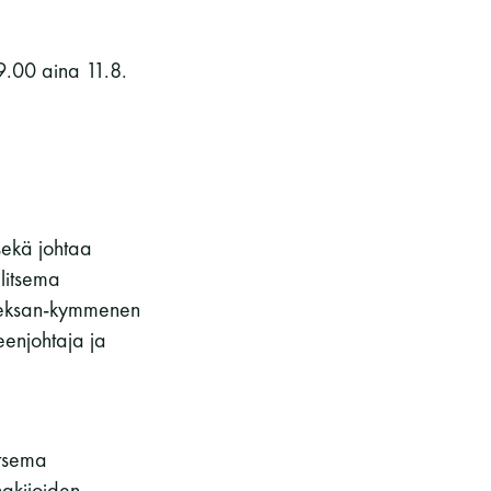
9.00 aina 11.8.
 sekä johtaa
litsema
hdeksan-kymmenen
eenjohtaja ja
itsema
hakijoiden