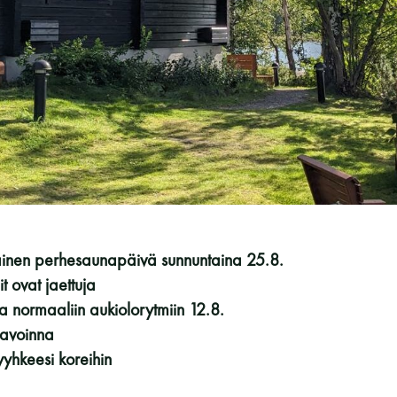
Vaskiniementie 10, 00200 Helsinki
Kahvio/kassa 050 372 4167
(saunojen aukioloaikana)
Y-tunnus: 0116872-9
Tietosuojaseloste
YHTEYSTIEDOT
inen perhesaunapäivä sunnuntaina 25.8.
t ovat jaettuja
 normaaliin aukiolorytmiin 12.8.
 avoinna
yhkeesi koreihin