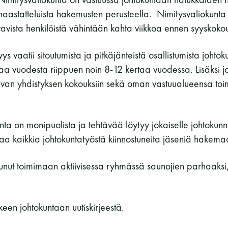
haastatteluista hakemusten perusteella. Nimitysvaliokunta
tavista henkilöistä vähintään kahta viikkoa ennen syyskoko
s vaatii sitoutumista ja pitkäjänteistä osallistumista johto
aa vuodesta riippuen noin 8-12 kertaa vuodessa. Lisäksi jo
uvan yhdistyksen kokouksiin sekä oman vastuualueensa toi
ta on monipuolista ja tehtävää löytyy jokaiselle johtokunn
aa kaikkia johtokuntatyöstä kiinnostuneita jäseniä hakema
stunut toimimaan aktiivisessa ryhmässä saunojien parhaaksi
en johtokuntaan uutiskirjeestä.