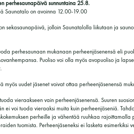
en perhesaunapäivä sunnuntaina 25.8.
ä Saunatalo on avoinna 12.00-19.00
n sekasaunapäivä, jolloin Saunatalolla liikutaan ja saun
tuoda perhesaunaan mukanaan perheenjäsenensä eli puol
ovanhempansa. Puoliso voi olla myös avopuoliso ja lapse
.
 myös uudet jäsenet voivat ottaa perheenjäsenensä muk
tuoda vieraakseen vain perheenjäsenensä. Suuren suosion
 ei voi tuoda vieraaksi muita kuin perheenjäseniä. Tah
okemuksen perheille ja vähentää ruuhkaa rajoittamalla
raiden tuomista. Perheenjäseneksi ei lasketa esimerkiksi ve