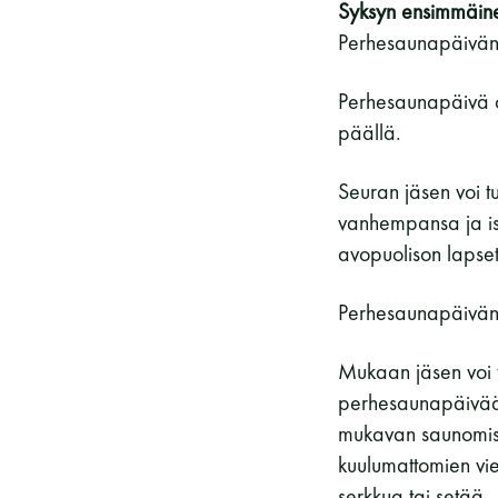
Syksyn ensimmäin
Perhesaunapäivän
Perhesaunapäivä o
päällä.
Seuran jäsen voi 
vanhempansa ja is
avopuolison lapset
Perhesaunapäivänä
Mukaan jäsen voi 
perhesaunapäivään
mukavan saunomisk
kuulumattomien vie
serkkua tai setää.