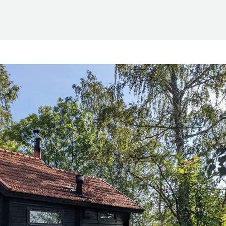
Suomen Saunaseura ry