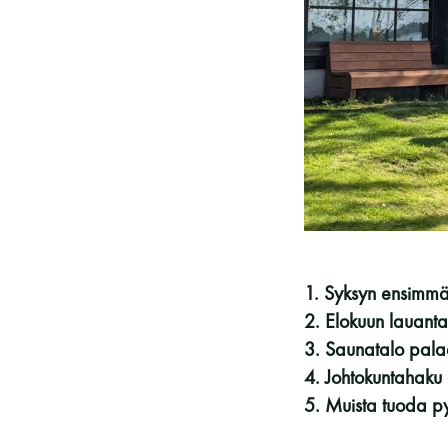
Vieras jäsenen seurassa
25 €
Jäsenen lapsi 7-18 v.
6 €
Lapsi alle 7 v.
ilmainen
11 saunomiskerran kortti
120€
3kk kortti - M / N
275€ / 115€
Vuosikortti - M / N
695€ / 275€
1. Syksyn ensimmä
2. Elokuun lauantai
3. Saunatalo palaa
4. Johtokuntahaku
5. Muista tuoda py