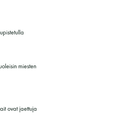
pistetulla
oleisin miesten
it ovat jaettuja