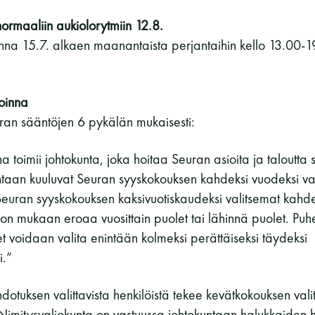
rmaaliin aukiolorytmiin 12.8.
nna 15.7. alkaen maanantaista perjantaihin kello 13.00-1
oinna
n sääntöjen 6 pykälän mukaisesti:
a toimii johtokunta, joka hoitaa Seuran asioita ja taloutta
ntaan kuuluvat Seuran syyskokouksen kahdeksi vuodeksi va
Seuran syyskokouksen kaksivuotiskaudeksi valitsemat ka
oron mukaan eroaa vuosittain puolet tai lähinnä puolet. Puh
t voidaan valita enintään kolmeksi perättäiseksi täydeksi
i.”
dotuksen valittavista henkilöistä tekee kevätkokouksen val
 Nimitysvaliokunta on vastuussa johtokuntaan halukkaiden 