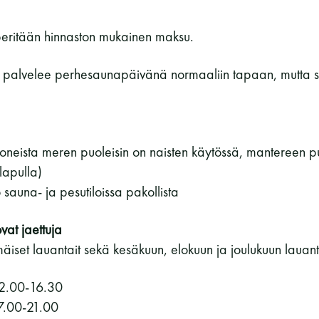
peritään hinnaston mukainen maksu.
 palvelee perhesaunapäivänä normaaliin tapaan, mutta su
neista meren puoleisin on naisten käytössä, mantereen pu
lapulla)
sauna- ja pesutiloissa pakollista
vat jaettuja
set lauantait sekä kesäkuun, elokuun ja joulukuun lauanta
12.00-16.30
7.00-21.00