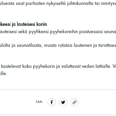
-alueista saat parhaiten nykyiseltä johtokunnalta tai nimity
esi ja lauteisesi koriin
auteisesi sekä pyyhkeesi pyyhekoreihin poistuessasi sauna
lolta ja saunatiloista, muista rutistaa lauteinen ja tarvitta
 kastelevat koko pyyhekorin ja valuttavat veden lattialle. V
lle.
JAA: