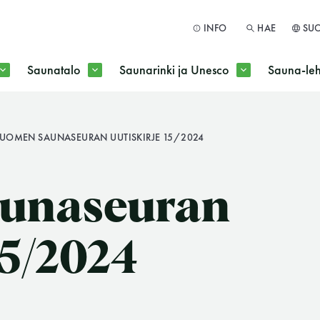
INFO
HAE
SU
Saunatalo
Saunarinki ja Unesco
Sauna-leh
a jokaisen kuun 1. maanantai huoltomaanantai
UOMEN SAUNASEURAN UUTISKIRJE 15/2024
HAE
unaseuran
15/2024