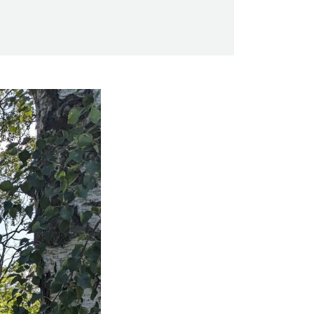
Saunaseuran tarkoitus
Suomen Saunaseura vaalii perinteisiä,