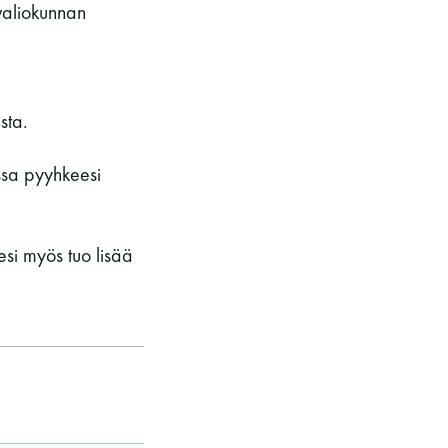
svaliokunnan
sta.
essa pyyhkeesi
esi myös tuo lisää