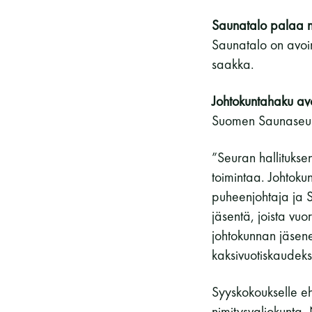
Saunatalo palaa no
Saunatalo on avoi
saakka.
Johtokuntahaku av
Suomen Saunaseura
”Seuran hallituksen
toimintaa. Johtoku
puheenjohtaja ja 
jäsentä, joista vu
johtokunnan jäsene
kaksivuotiskaudeks
Syyskokoukselle eh
nimitysvaliokunta.