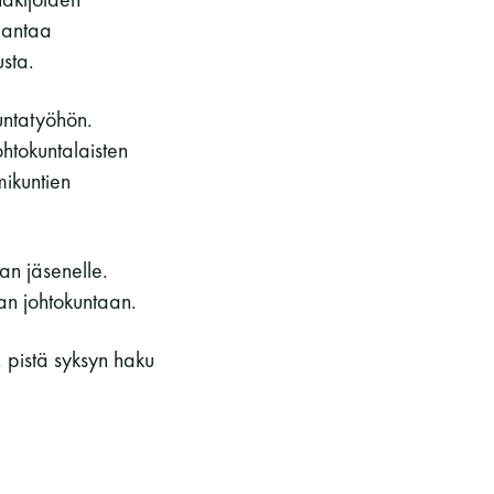
 antaa
usta.
kuntatyöhön.
htokuntalaisten
mikuntien
an jäsenelle.
an johtokuntaan.
, pistä syksyn haku