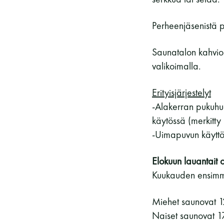
Perheenjäsenistä 
Saunatalon kahvio
valikoimalla.
Erityisjärjestelyt
-Alakerran pukuhuo
käytössä (merkitty 
-Uimapuvun käyttö 
Elokuun lauantait o
Kuukauden ensimmäi
Miehet saunovat 
Naiset saunovat 1