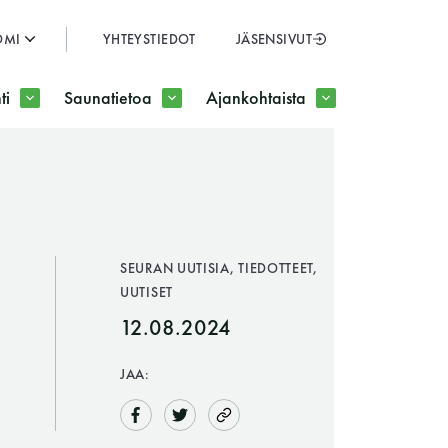
OMI
YHTEYSTIEDOT
JÄSENSIVUT
SULJE
ti
Saunatietoa
Ajankohtaista
JÄSENSIVUT
SEURAN UUTISIA, TIEDOTTEET,
UUTISET
12.08.2024
JAA: