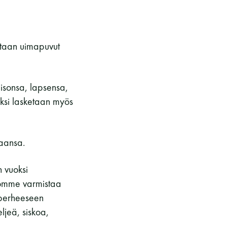
otaan uimapuvut
isonsa, lapsensa,
ksi lasketaan myös
aansa.
 vuoksi
domme varmistaa
 perheeseen
ljeä, siskoa,