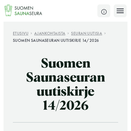
Siirry
sisältöön
SULJE
ETUSIVU
AJANKOHTAISTA
SEURAN UUTISIA
SUOMEN SAUNASEURAN UUTISKIRJE 14/2026
Jokaisen kuun 1. lauantai on jaettu ja jokaisen kuun
1. maanantai huoltomaanantai
Suomen
KATSO TARKEMMAT AUKIOLOAJAT
HAE
Saunaseuran
uutiskirje
JÄSENSIVUT
14/2026