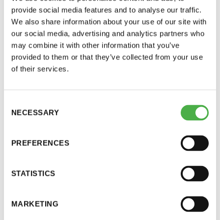
perhesaunapäivään ei voi tuoda vieraaksi muita
provide social media features and to analyse our traffic.
kuin perheenjäseniä. Tahdomme varmistaa
Y-tunnus: 0116872-9
We also share information about your use of our site with
mukavan saunomiskokemuksen perheille ja
our social media, advertising and analytics partners who
Tietosuojaseloste
vähentää ruuhkaa rajoittamalla perheeseen
may combine it with other information that you’ve
kuulumattomien vieraiden tuomista.
provided to them or that they’ve collected from your use
Perheenjäseneksi ei lasketa esimerkiksi veljeä,
of their services.
YHTEYSTIEDOT
siskoa, serkkua tai setää.
Consent
Perheenjäsenistä peritään hinnaston mukainen
NECESSARY
Selection
Saunaseuran tarkoitus
maksu.
PREFERENCES
Saunatalon kahvio palvelee perhesaunapäivänä
Suomen Saunaseura vaalii perinteisiä, kohteliaita
normaaliin tapaan, mutta supistetulla valikoimalla.
saunomistapoja, joiden perustana on toisten
STATISTICS
saunarauhan kunnioittaminen. Seura vaalii
saunakulttuuria ja pyrkii kehittämään suomalaista
Erityisjärjestelyt
saunaa ja edistämään sitä koskevaa tutkimusta.
-Alakerran pukuhuoneista meren puoleisin on
MARKETING
naisten käytössä, mantereen puoleisin miesten