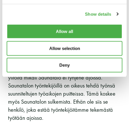
käytössä (merkitty lapulla)
LUE LISÄÄ
-Uimapuvun käyttö sauna- ja pesutiloissa
Show details
pakollista
Allow all
Noudata Saunatalon aukioloaikoja
Saunatalo on avoinna vain aukioloaikojensa
Allow selection
puitteissa. Saunatalolta, tulee olla ulkona
sulkemisaikaan. Saunatalon sulkemisen jälkeen
Deny
tehtävät toimet viivästyvät turhaan ja aiheuttavat
ylitöitä mikäli Saunatalo ei tyhjene ajoissa.
Saunatalon työntekijöillä on oikeus tehdä työnsä
suunniteltujen työaikojen puitteissa. Tämä koskee
myös Saunatalon sulkemista. Ethän ole siis se
henkilö, joka estää työntekijöitämme tekemästä
työtään ajoissa.