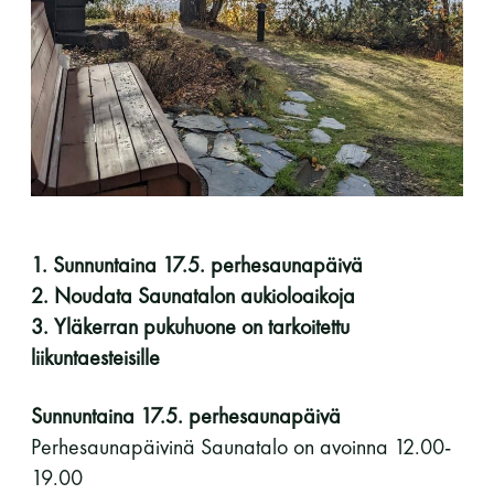
perjantai ja lauantai
-Kuukauden ensimmäinen lauantai on on
jaettu lauantai
1. Sunnuntaina 17.5. perhesaunapäivä
Hinnasto
2. Noudata Saunatalon aukioloaikoja
3. Yläkerran pukuhuone on tarkoitettu
liikuntaesteisille
Jäsen
12 €
Vieras jäsenen seurassa
25 €
Sunnuntaina 17.5. perhesaunapäivä
Perhesaunapäivinä Saunatalo on avoinna 12.00-
Jäsenen lapsi 7-18 v.
6 €
19.00
Lapsi alle 7 v.
ilmainen