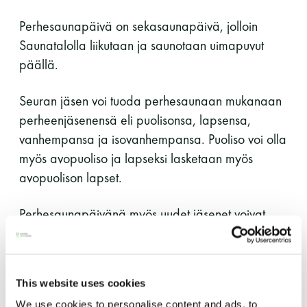
11 saunomiskerran kortti
120€
Perhesaunapäivä on sekasaunapäivä, jolloin
Saunatalolla liikutaan ja saunotaan uimapuvut
3kk kortti - M / N
275€ / 115€
päällä.
Vuosikortti - M / N
695€ / 275€
Seuran jäsen voi tuoda perhesaunaan mukanaan
perheenjäsenensä eli puolisonsa, lapsensa,
vanhempansa ja isovanhempansa. Puoliso voi olla
myös avopuoliso ja lapseksi lasketaan myös
avopuolison lapset.
Perhesaunapäivänä myös uudet jäsenet voivat
ottaa perheenjäsenensä mukaansa.
Suomen Saunaseura ry
Vaskiniementie 10, 00200 Helsinki
Mukaan jäsen voi tuoda vieraakseen vain
Kahvio/kassa 050 372 4167
This website uses cookies
perheenjäsenensä. Suuren suosion vuoksi
(saunojen aukioloaikana)
We use cookies to personalise content and ads, to