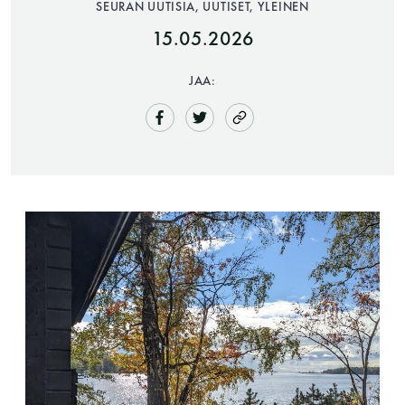
SEURAN UUTISIA, UUTISET, YLEINEN
15.05.2026
JAA:
Saunatalo on avoinna
myös helatorstaina
-Naisten päivät ovat maanantai ja
torstai
-Miesten päivät tiistai, keskiviikko,