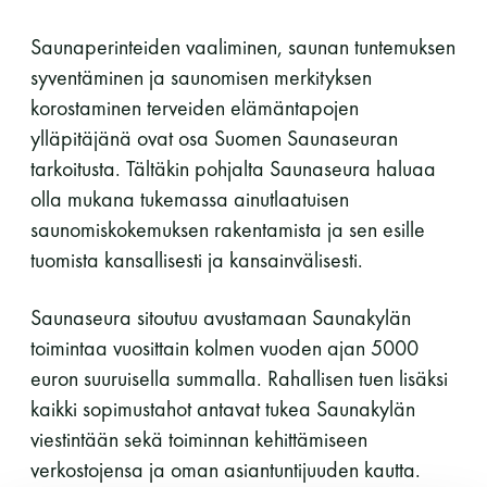
11 saunomiskerran kortti
120€
Saunaperinteiden vaaliminen, saunan tuntemuksen
syventäminen ja saunomisen merkityksen
3kk kortti - M / N
275€ / 115€
korostaminen terveiden elämäntapojen
Vuosikortti - M / N
695€ / 275€
ylläpitäjänä ovat osa Suomen Saunaseuran
tarkoitusta. Tältäkin pohjalta Saunaseura haluaa
olla mukana tukemassa ainutlaatuisen
saunomiskokemuksen rakentamista ja sen esille
tuomista kansallisesti ja kansainvälisesti.
Saunaseura sitoutuu avustamaan Saunakylän
toimintaa vuosittain kolmen vuoden ajan 5000
Suomen Saunaseura ry
euron suuruisella summalla. Rahallisen tuen lisäksi
kaikki sopimustahot antavat tukea Saunakylän
Vaskiniementie 10, 00200 Helsinki
viestintään sekä toiminnan kehittämiseen
Kahvio/kassa 050 372 4167
verkostojensa ja oman asiantuntijuuden kautta.
(saunojen aukioloaikana)