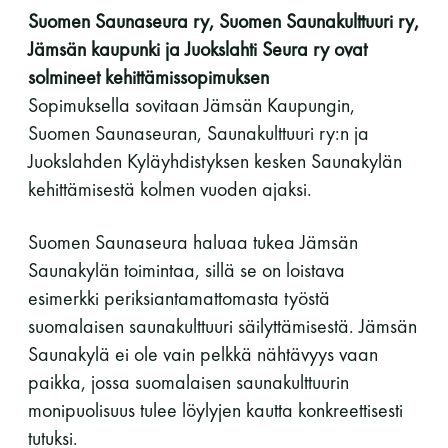
Suomen Saunaseura ry, Suomen Saunakulttuuri ry,
perjantai ja lauantai
Jämsän kaupunki ja Juokslahti Seura ry ovat
solmineet kehittämissopimuksen
-Kuukauden ensimmäinen lauantai on on
Sopimuksella sovitaan Jämsän Kaupungin,
jaettu lauantai
Suomen Saunaseuran, Saunakulttuuri ry:n ja
Juokslahden Kyläyhdistyksen kesken Saunakylän
kehittämisestä kolmen vuoden ajaksi.
Suomen Saunaseura haluaa tukea Jämsän
Hinnasto
Saunakylän toimintaa, sillä se on loistava
esimerkki periksiantamattomasta työstä
Jäsen
12 €
suomalaisen saunakulttuuri säilyttämisestä. Jämsän
Saunakylä ei ole vain pelkkä nähtävyys vaan
Vieras jäsenen seurassa
25 €
paikka, jossa suomalaisen saunakulttuurin
Jäsenen lapsi 7-18 v.
6 €
monipuolisuus tulee löylyjen kautta konkreettisesti
tutuksi.
Lapsi alle 7 v.
ilmainen