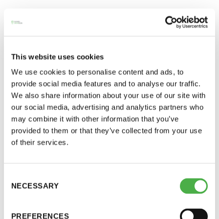
Y-tunnus: 0116872-9
Lisää tietoa Jämsän Saunakylästä muun muassa
osoitteissa
https://www.himosjamsa.fi/keski-
Tietosuojaseloste
suomi-saunamaakunta/
ja
This website uses cookies
https://www.facebook.com/saunakyla
YHTEYSTIEDOT
We use cookies to personalise content and ads, to
Suositus vierasmäärien vähentämisestä sekä
provide social media features and to analyse our traffic.
We also share information about your use of our site with
muistutus isännän tai emännän velvollisuuksista
our social media, advertising and analytics partners who
Korontatilanteen jatkuessa Suomen Saunaseura
Saunaseuran tarkoitus
may combine it with other information that you’ve
toivoo, että jäsenet pohtivat vieraiden tuomisen
provided to them or that they’ve collected from your use
tarpeitaan. Vaikka tiedämmekin, että jäsenemme
of their services.
Suomen Saunaseura vaalii perinteisiä, kohteliaita
ottavat koronatilanteen vakavasti emme halua
saunomistapoja, joiden perustana on toisten
sattuvan tilannetta, jossa vieraiden mukana
saunarauhan kunnioittaminen. Seura vaalii
Consent
Saunatalolle saapuisi koronatartuntoja. Emme
saunakulttuuria ja pyrkii kehittämään suomalaista
NECESSARY
Selection
kuitenkaan kiellä vieraiden tuomista, koska
saunaa ja edistämään sitä koskevaa tutkimusta.
uskomme että jäsenemme osaavat toimia tilanteen
PREFERENCES