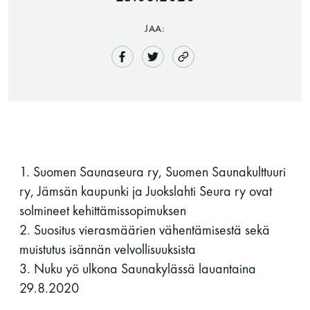
JAA:
Saunatalo on avoinna
1. Suomen Saunaseura ry, Suomen Saunakulttuuri
myös helatorstaina
ry, Jämsän kaupunki ja Juokslahti Seura ry ovat
solmineet kehittämissopimuksen
2. Suositus vierasmäärien vähentämisestä sekä
-Naisten päivät ovat maanantai ja
muistutus isännän velvollisuuksista
torstai
3. Nuku yö ulkona Saunakylässä lauantaina
29.8.2020
-Miesten päivät tiistai, keskiviikko,