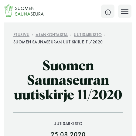
Siirry
sisältöön
SULJE
ETUSIVU
AJANKOHTAISTA
UUTISARKISTO
SUOMEN SAUNASEURAN UUTISKIRJE 11/2020
Jokaisen kuun 1. lauantai on jaettu ja jokaisen kuun
1. maanantai huoltomaanantai
Suomen
KATSO TARKEMMAT AUKIOLOAJAT
HAE
Saunaseuran
uutiskirje 11/2020
JÄSENSIVUT
UUTISARKISTO
25.08.2020