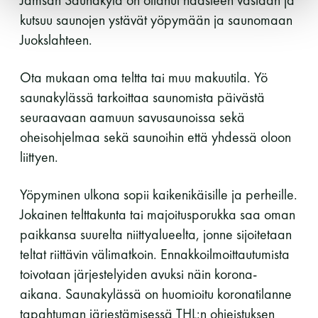
kutsuu saunojen ystävät yöpymään ja saunomaan
Juokslahteen.
Ota mukaan oma teltta tai muu makuutila. Yö
saunakylässä tarkoittaa saunomista päivästä
seuraavaan aamuun savusaunoissa sekä
oheisohjelmaa sekä saunoihin että yhdessä oloon
liittyen.
Yöpyminen ulkona sopii kaikenikäisille ja perheille.
Jokainen telttakunta tai majoitusporukka saa oman
paikkansa suurelta niittyalueelta, jonne sijoitetaan
teltat riittävin välimatkoin. Ennakkoilmoittautumista
toivotaan järjestelyiden avuksi näin korona-
aikana. Saunakylässä on huomioitu koronatilanne
tapahtuman järjestämisessä THL:n ohjeistuksen