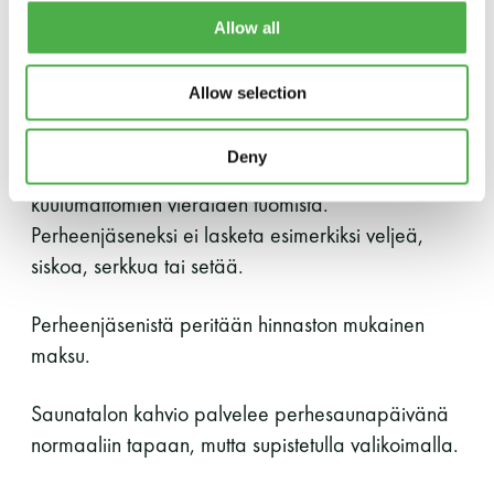
Mukaan jäsen voi tuoda vieraakseen vain
Allow all
LUE LISÄÄ
perheenjäsenensä. Suuren suosion vuoksi
perhesaunapäivään ei voi tuoda vieraaksi muita
Allow selection
kuin perheenjäseniä. Tahdomme varmistaa
mukavan saunomiskokemuksen perheille ja
Deny
vähentää ruuhkaa rajoittamalla perheeseen
kuulumattomien vieraiden tuomista.
Perheenjäseneksi ei lasketa esimerkiksi veljeä,
siskoa, serkkua tai setää.
Perheenjäsenistä peritään hinnaston mukainen
maksu.
Saunatalon kahvio palvelee perhesaunapäivänä
normaaliin tapaan, mutta supistetulla valikoimalla.