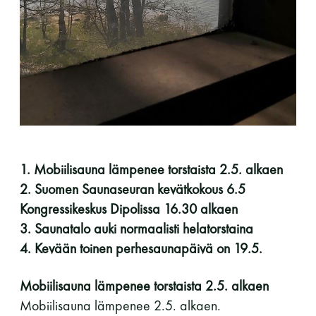
perjantai ja lauantai
-Kuukauden ensimmäinen lauantai on on
jaettu lauantai
1. Mobiilisauna lämpenee torstaista 2.5. alkaen
Hinnasto
2. Suomen Saunaseuran kevätkokous 6.5
Kongressikeskus Dipolissa 16.30 alkaen
3. Saunatalo auki normaalisti helatorstaina
Jäsen
12 €
4. Kevään toinen perhesaunapäivä on 19.5.
Vieras jäsenen seurassa
25 €
Mobiilisauna lämpenee torstaista 2.5. alkaen
Jäsenen lapsi 7-18 v.
6 €
Mobiilisauna lämpenee 2.5. alkaen.
Lapsi alle 7 v.
ilmainen