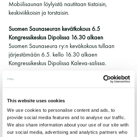
Mobiilisaunan löylyistä nautitaan tiistaisin,
11 saunomiskerran kortti
120€
keskiviikkoisin ja torstaisin.
3kk kortti - M / N
275€ / 115€
Suomen Saunaseuran kevätkokous 6.5
Vuosikortti - M / N
695€ / 275€
Kongressikeskus Dipolissa 16.30 alkaen
Suomen Saunaseura ry:n keväkokous tullaan
järjestämään 6.5. kello 16.30 alkaen
Kongressikeskus Dipolissa Kaleva-salissa.
Voit ilmoittautua kokoukseen uutiskirjeessä tulleen
linkin kautta.
This website uses cookies
Saunatalo auki normaalisti helatorstaina
Suomen Saunaseura ry
We use cookies to personalise content and ads, to
Saunatalo on avoinna helatorstaina 9. toukokuuta
Vaskiniementie 10, 00200 Helsinki
provide social media features and to analyse our traffic.
normaalisti.
Kahvio/kassa 050 372 4167
We also share information about your use of our site with
(saunojen aukioloaikana)
our social media, advertising and analytics partners who