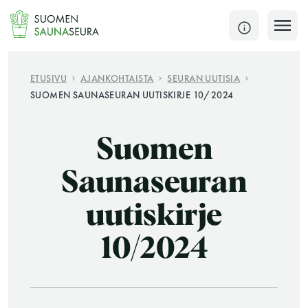
Siirry
sisältöön
SULJE
ETUSIVU
AJANKOHTAISTA
SEURAN UUTISIA
SUOMEN SAUNASEURAN UUTISKIRJE 10/2024
Jokaisen kuun 1. lauantai on jaettu ja jokaisen kuun
1. maanantai huoltomaanantai
Suomen
KATSO TARKEMMAT AUKIOLOAJAT
HAE
Saunaseuran
uutiskirje
JÄSENSIVUT
10/2024