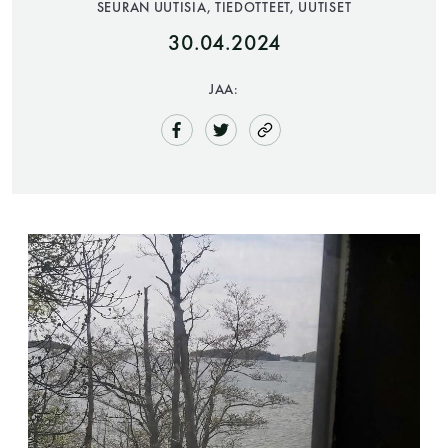
SEURAN UUTISIA, TIEDOTTEET, UUTISET
30.04.2024
JAA:
Saunatalo on avoinna
myös helatorstaina
-Naisten päivät ovat maanantai ja
torstai
-Miesten päivät tiistai, keskiviikko,