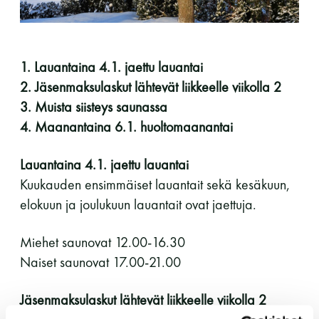
perjantai ja lauantai
-Kuukauden ensimmäinen lauantai on on
1. Lauantaina 4.1. jaettu lauantai
jaettu lauantai
2. Jäsenmaksulaskut lähtevät liikkeelle viikolla 2
3. Muista siisteys saunassa
4. Maanantaina 6.1. huoltomaanantai
Lauantaina 4.1. jaettu lauantai
Kuukauden ensimmäiset lauantait sekä kesäkuun,
Hinnasto
elokuun ja joulukuun lauantait ovat jaettuja.
Jäsen
12 €
Miehet saunovat 12.00-16.30
Vieras jäsenen seurassa
25 €
Naiset saunovat 17.00-21.00
Jäsenen lapsi 7-18 v.
6 €
Jäsenmaksulaskut lähtevät liikkeelle viikolla 2
Lapsi alle 7 v.
ilmainen