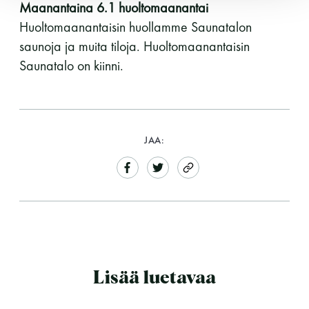
Maanantaina 6.1 huoltomaanantai
LUE LISÄÄ
Huoltomaanantaisin huollamme Saunatalon
saunoja ja muita tiloja. Huoltomaanantaisin
Saunatalo on kiinni.
JAA:
Lisää luetavaa