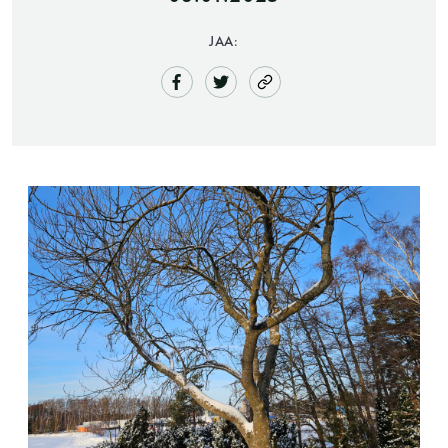
JAA:
Saunatalo on avoinna
myös helatorstaina
-Naisten päivät ovat maanantai ja
torstai
-Miesten päivät tiistai, keskiviikko,