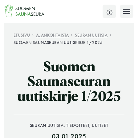
Siirry
sisältöön
SULJE
ETUSIVU
AJANKOHTAISTA
SEURAN UUTISIA
SUOMEN SAUNASEURAN UUTISKIRJE 1/2025
Jokaisen kuun 1. lauantai on jaettu ja jokaisen kuun
1. maanantai huoltomaanantai
Suomen
KATSO TARKEMMAT AUKIOLOAJAT
HAE
Saunaseuran
uutiskirje 1/2025
JÄSENSIVUT
SEURAN UUTISIA, TIEDOTTEET, UUTISET
03.01.2025