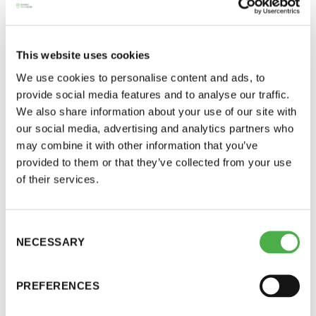
Jäsenmaksulaskut lähtevät liikkeelle viikolla 2.
Varmistathan jäsensivuilta, että tietosi ovat oikein.
11 saunomiskerran kortti
120€
3kk kortti - M / N
275€ / 115€
Vuoden 2025 perusjäsenmaksu on suuruudeltaan
This website uses cookies
225 euroa johtuen LVISA-remontin tuomasta
We use cookies to personalise content and ads, to
Vuosikortti - M / N
695€ / 275€
kertaluontoisesta korotuksesta. Vuonna 2025 myös
provide social media features and to analyse our traffic.
We also share information about your use of our site with
ainaisjäsenet maksavat 100 euron korotetun
our social media, advertising and analytics partners who
osuuden.
may combine it with other information that you’ve
provided to them or that they’ve collected from your use
Vuoden 2024 tapaan eräpäivän jälkeen
of their services.
maksamaton jäsenmaksulasku aiheuttaa
saunakiellon. Saunakiellot poistetaan seuraavan
Consent
kuun alussa. Esimerkiksi jos lasku on maksamatta
Suomen Saunaseura ry
NECESSARY
Selection
helmikuun alussa, palautuu saunaoikeus vasta
Vaskiniementie 10, 00200 Helsinki
maaliskuun alussa mikäli lasku on helmikuun
PREFERENCES
Kahvio/kassa 050 372 4167
aikana maksettu.
(saunojen aukioloaikana)