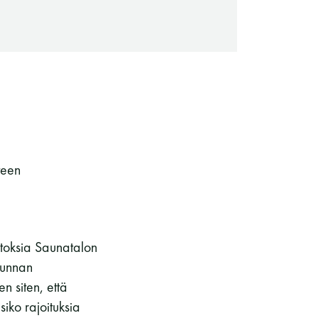
teen
Saunaseuran tarkoitus
uutoksia Saunatalon
kunnan
n siten, että
iko rajoituksia
Suomen Saunaseura vaalii perinteisiä,