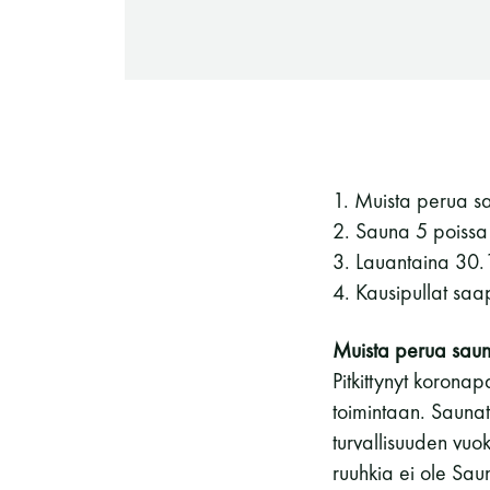
-Miesten päivät tiistai, keskiviikko,
perjantai ja lauantai
-Kuukauden ensimmäinen lauantai on
on jaettu lauantai
1. Muista perua sa
2. Sauna 5 poissa 
3. Lauantaina 30.1
4. Kausipullat saa
Hinnasto
Muista perua sauna
Pitkittynyt koronap
toimintaan. Saunat
turvallisuuden vuo
Jäsen
12 €
ruuhkia ei ole Sau