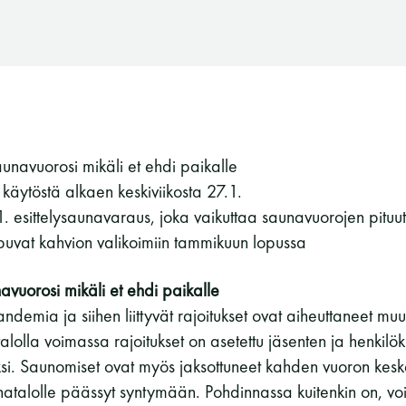
unavuorosi mikäli et ehdi paikalle
käytöstä alkaen keskiviikosta 27.1.
. esittelysaunavaraus, joka vaikuttaa saunavuorojen pituu
puvat kahvion valikoimiin tammikuun lopussa
vuorosi mikäli et ehdi paikalle
andemia ja siihen liittyvät rajoitukset ovat aiheuttaneet m
alolla voimassa rajoitukset on asetettu jäsenten ja henkilö
ksi. Saunomiset ovat myös jaksottuneet kahden vuoron keske
Suomen Saunaseura ry
natalolle päässyt syntymään. Pohdinnassa kuitenkin on, vois