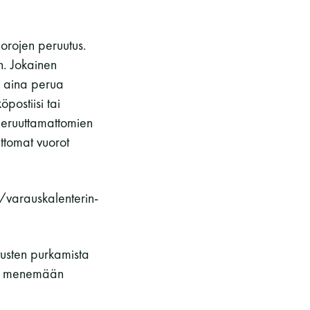
kohteliaita saunomistapoja, joiden
perustana on toisten saunarauhan
uorojen peruutus.
kunnioittaminen. Seura vaalii
saunakulttuuria ja pyrkii kehittämään
. Jokainen
suomalaista saunaa ja edistämään sitä
is aina perua
koskevaa tutkimusta.
postiisi tai
n peruuttamattomien
ttomat vuorot
LUE LISÄÄ
/varauskalenterin-
usten purkamista
in menemään