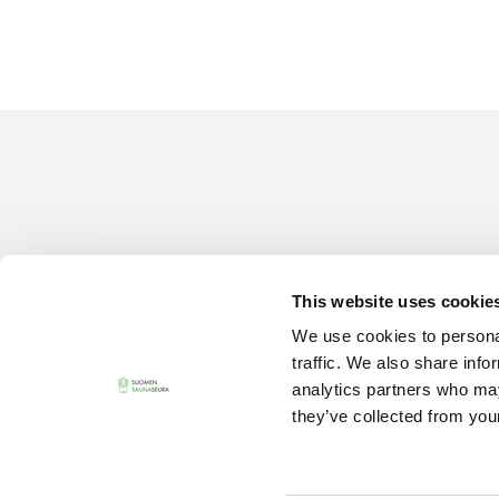
This website uses cookie
We use cookies to personal
traffic. We also share info
analytics partners who may
they’ve collected from your