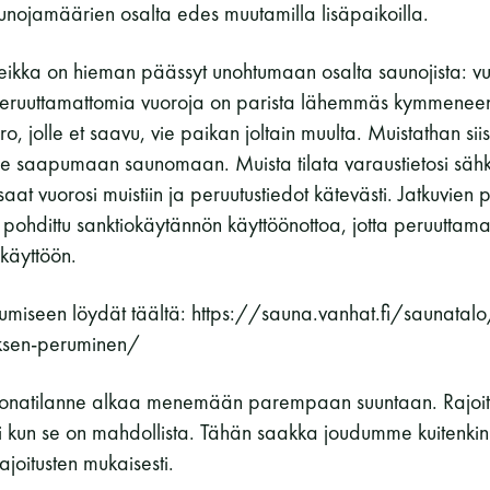
nojamäärien osalta edes muutamilla lisäpaikoilla.
Vaskiniementie 10, 00200 Helsinki
Kahvio/kassa 050 372 4167
i seikka on hieman päässyt unohtumaan osalta saunojista: v
(saunojen aukioloaikana)
 peruuttamattomia vuoroja on parista lähemmäs kymmeneen
Y-tunnus: 0116872-9
o, jolle et saavu, vie paikan joltain muulta. Muistathan si
se saapumaan saunomaan. Muista tilata varaustietosi sähkö
Tietosuojaseloste
ta saat vuorosi muistiin ja peruutustiedot kätevästi. Jatkuvie
 pohdittu sanktiokäytännön käyttöönottoa, jotta peruuttama
käyttöön.
YHTEYSTIEDOT
umiseen löydät täältä: https://sauna.vanhat.fi/saunatalo
ksen-peruminen/
oronatilanne alkaa menemään parempaan suuntaan. Rajoit
 kun se on mahdollista. Tähän saakka joudumme kuitenk
joitusten mukaisesti.