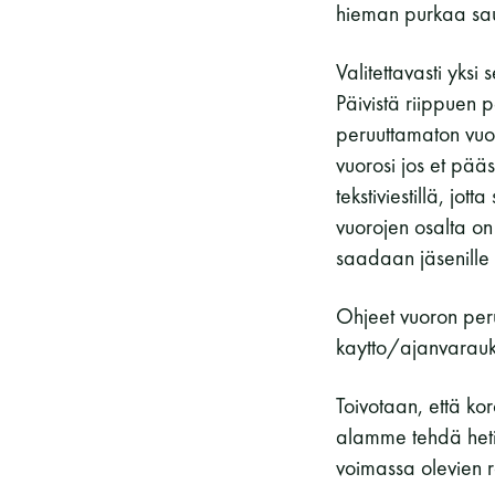
Vieras jäsenen seurassa
25 €
hieman purkaa sau
Jäsenen lapsi 7-18 v.
6 €
Valitettavasti yks
Lapsi alle 7 v.
ilmainen
Päivistä riippuen
peruuttamaton vuor
11 saunomiskerran kortti
120€
vuorosi jos et pää
3kk kortti - M / N
275€ / 115€
tekstiviestillä, jot
Vuosikortti - M / N
695€ / 275€
vuorojen osalta on
saadaan jäsenille 
Ohjeet vuoron per
kaytto/ajanvarau
Toivotaan, että k
alamme tehdä heti
voimassa olevien ra