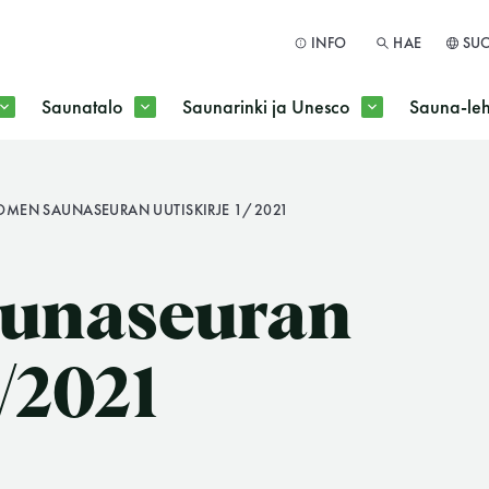
INFO
HAE
SU
Saunatalo
Saunarinki ja Unesco
Sauna-leh
a jokaisen kuun 1. maanantai huoltomaanantai
OMEN SAUNASEURAN UUTISKIRJE 1/2021
HAE
unaseuran
1/2021