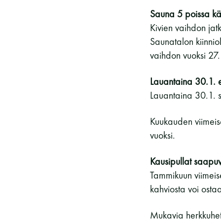
Sauna 5 poissa käy
Kivien vaihdon jat
Saunatalon kiinnio
vaihdon vuoksi 27.
Lauantaina 30.1. e
Lauantaina 30.1. 
Kuukauden viimeis
vuoksi.
Kausipullat saapuv
Tammikuun viimeise
kahviosta voi osta
Mukavia herkkuhetk