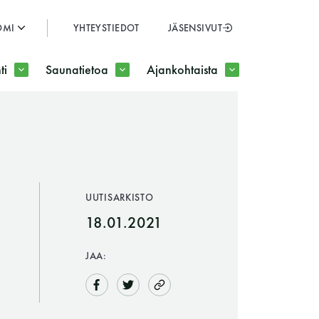
OMI
YHTEYSTIEDOT
JÄSENSIVUT
SULJE
ti
Saunatietoa
Ajankohtaista
JÄSENSIVUT
UUTISARKISTO
18.01.2021
JAA: