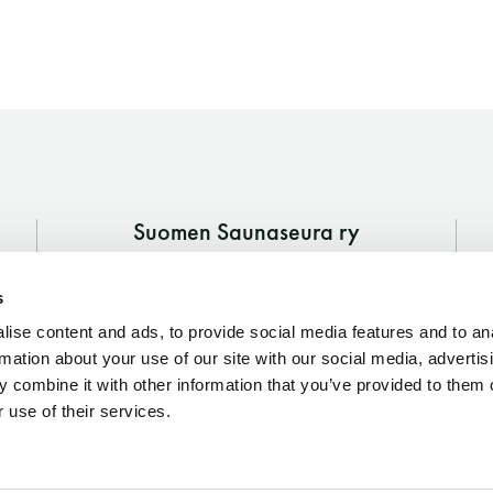
Suomen Saunaseura ry
Vaskiniementie 10, 00200 Helsinki
s
Kahvio/kassa 050 372 4167
(saunojen aukioloaikana)
ise content and ads, to provide social media features and to an
rmation about your use of our site with our social media, advertis
Y-tunnus: 0116872-9
 combine it with other information that you’ve provided to them o
 use of their services.
Tietosuojaseloste