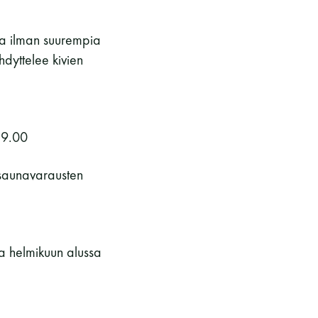
tua ilman suurempia
hdyttelee kivien
19.00
ysaunavarausten
ja helmikuun alussa