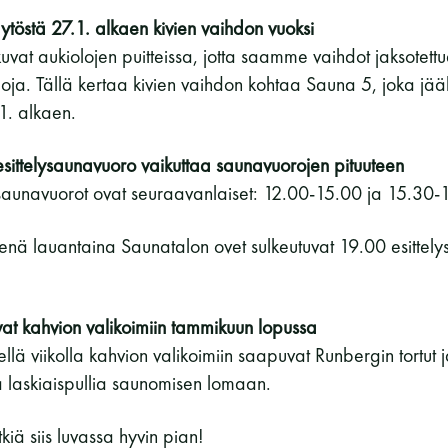
töstä 27.1. alkaen kivien vaihdon vuoksi
kuvat aukiolojen puitteissa, jotta saamme vaihdot jaksotet
loja. Tällä kertaa kivien vaihdon kohtaa Sauna 5, joka jää
1. alkaen.
sittelysaunavuoro vaikuttaa saunavuorojen pituuteen
saunavuorot ovat seuraavanlaiset: 12.00-15.00 ja 15.30-
enä lauantaina Saunatalon ovet sulkeutuvat 19.00 esittel
at kahvion valikoimiin tammikuun lopussa
llä viikolla kahvion valikoimiin saapuvat Runbergin tortut 
a laskiaispullia saunomisen lomaan.
iä siis luvassa hyvin pian!