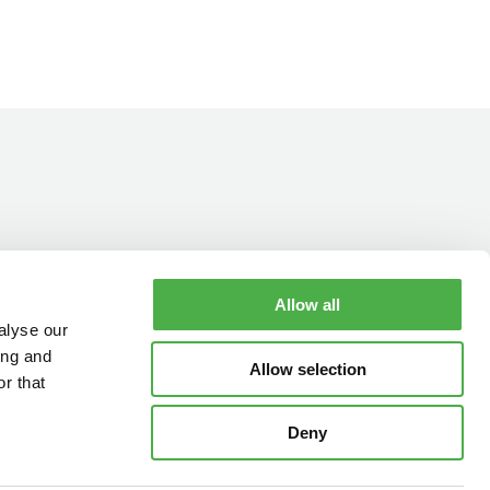
Allow all
YHTEYSTIEDOT
AUKIOLOAJAT
alyse our
ing and
Allow selection
r that
Deny