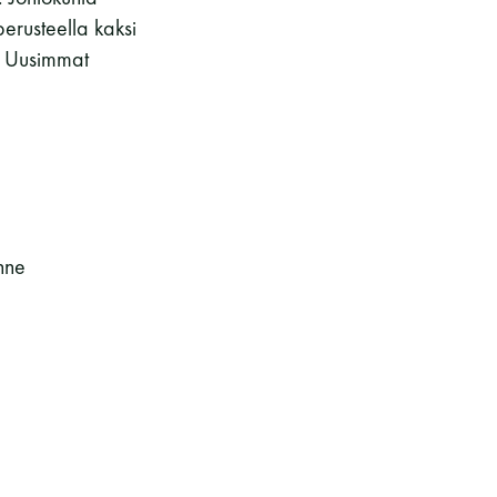
kohteliaita saunomistapoja, joiden
erusteella kaksi
perustana on toisten saunarauhan
. Uusimmat
kunnioittaminen. Seura vaalii
saunakulttuuria ja pyrkii kehittämään
suomalaista saunaa ja edistämään sitä
koskevaa tutkimusta.
nne
LUE LISÄÄ