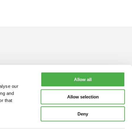
Allow all
YHTEYSTIEDOT
AUKIOLOAJAT
alyse our
ing and
Allow selection
r that
Deny