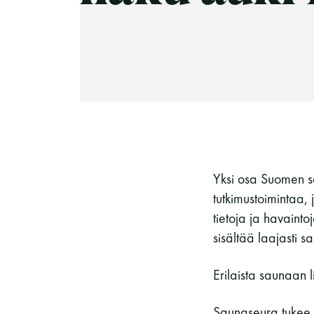
-Miesten päivät tiistai, keskiviikko,
perjantai ja lauantai
-Kuukauden ensimmäinen lauantai on
on jaettu lauantai
Yksi osa Suomen s
tutkimustoimintaa,
Hinnasto
tietoja ja havaint
sisältää laajasti s
Erilaista saunaan 
Jäsen
12 €
Saunaseura tukee s