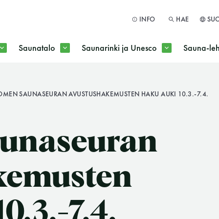
INFO
HAE
SU
Saunatalo
Saunarinki ja Unesco
Sauna-leh
a jokaisen kuun 1. maanantai huoltomaanantai
OMEN SAUNASEURAN AVUSTUSHAKEMUSTEN HAKU AUKI 10.3.-7.4.
HAE
unaseuran
kemusten
0.3.-7.4.