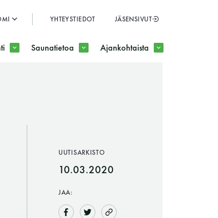
OMI
YHTEYSTIEDOT
JÄSENSIVUT
SULJE
ti
Saunatietoa
Ajankohtaista
JÄSENSIVUT
UUTISARKISTO
10.03.2020
JAA: