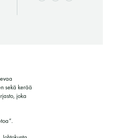
kevaa
een sekä kerää
Saunaseuran tarkoitus
rjasto, joka
etoa”.
Suomen Saunaseura vaalii perinteisiä,
. Johtokunta