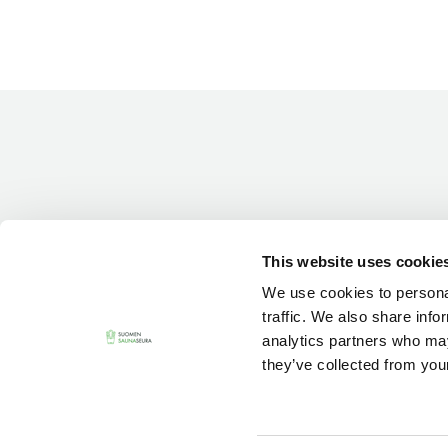
This website uses cookie
We use cookies to personal
traffic. We also share info
analytics partners who may
they’ve collected from your