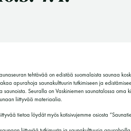
aunaseuran tehtävää on edistää suomalaista saunaa kos
 jakaa apurahoja saunakulttuurin tutkimiseen ja edistämis
oja saunoista. Seuralla on Vaskiniemen saunatalossa oma ki
aunaan liittyvää materiaalia.
liittyvää tietoa löydät myös kotisivujemme osiosta “Saunati
Suomen Saunaseura ry
aunaan liittyvää tutkimusta ja saunakulttuuria apurahoilla