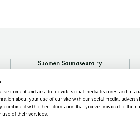
Suomen Saunaseura ry
Vaskiniementie 10, 00200 Helsinki
s
Kahvio/kassa 050 372 4167
(saunojen aukioloaikana)
ise content and ads, to provide social media features and to an
rmation about your use of our site with our social media, advertis
Y-tunnus: 0116872-9
 combine it with other information that you’ve provided to them o
 use of their services.
Tietosuojaseloste