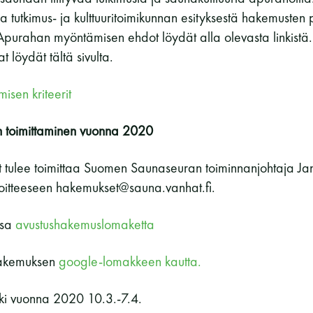
Vaskiniementie 10, 00200 Helsinki
tutkimus- ja kulttuuritoimikunnan esityksestä hakemusten p
Kahvio/kassa 050 372 4167
Apurahan myöntämisen ehdot löydät alla olevasta linkistä
(saunojen aukioloaikana)
 löydät tältä sivulta.
Y-tunnus: 0116872-9
isen kriteerit
Tietosuojaseloste
 toimittaminen
vuonna 2020
 tulee toimittaa Suomen Saunaseuran toiminnanjohtaja Ja
YHTEYSTIEDOT
oitteeseen hakemukset@sauna.vanhat.fi.
ssa
avustushakemuslomaketta
hakemuksen
google-lomakkeen kautta.
ki vuonna 2020 10.3.-7.4.