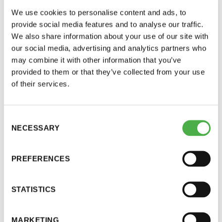
Projektikoordinaattorin tehtäviin kuuluu Saunaringin
We use cookies to personalise content and ads, to
11 saunomiskerran kortti
120€
toimijoiden kontaktointi, saunakulttuuriin liittyvän
provide social media features and to analyse our traffic.
tiedon kerääminen, Saunaringin toiminnan
We also share information about your use of our site with
3kk kortti - M / N
275€ / 115€
organisointi löyhästä yhteisöstä aktiiviseksi
our social media, advertising and analytics partners who
Vuosikortti - M / N
695€ / 275€
toimijaksi sekä tarvittavien rakenteiden
may combine it with other information that you’ve
provided to them or that they’ve collected from your use
pystyttäminen Saunaringin toiminnan jatkolle.
of their services.
Tehtävässä tarvitaan aktiivista viestinnällistä otetta,
hyviä organisointikykyjä, ymmärrystä yhteisöjen ja
Consent
yhdistysten toiminnasta sekä halua että kykyä
NECESSARY
Selection
toimia suomalaisen saunakulttuurin parissa.
Odotamme hakijoilta hyvää tietoteknistä valmiutta
PREFERENCES
Suomen Saunaseura ry
sekä Microsoft Office-ympäristön osaamista. Suuri
osa kommunikaatiosta saunatoimijoiden välillä
Vaskiniementie 10, 00200 Helsinki
STATISTICS
käydään etänä johtuen vallitsevasta maailman
Kahvio/kassa 050 372 4167
tilasta.
(saunojen aukioloaikana)
MARKETING