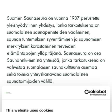
perjantai ja lauantai
Suomen Saunaseura on vuonna 1937 perustettu
-Kuukauden ensimmäinen lauantai on on
yleishyödyllinen yhdistys, jonka tarkoituksena on
jaettu lauantai
suomalaisten saunaperinteiden vaaliminen,
saunan tuntemuksen syventäminen ja saunomisen
merkityksen korostaminen terveiden
elämäntapojen ylläpitäjänä. Saunaseura on osa
Saunarinki-nimistä yhteisöä, jonka tarkoituksena on
Hinnasto
vahvistaa suomalaisen saunakulttuurin asemaa
sekä toimia yhteyskanavana suomalaisten
saunatoimijoiden välillä.
Jäsen
12 €
Vieras jäsenen seurassa
25 €
Suomen Saunaseura hakee nyt
projektikoordinaattoria
Saunaringin toiminnan
Jäsenen lapsi 7-18 v.
6 €
käynnistämiseen ja vahvistamiseen.
Lapsi alle 7 v.
ilmainen
This website uses cookies