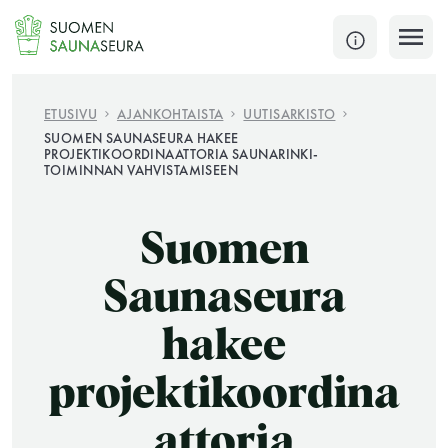
Siirry
sisältöön
SULJE
ETUSIVU
AJANKOHTAISTA
UUTISARKISTO
SUOMEN SAUNASEURA HAKEE
PROJEKTIKOORDINAATTORIA SAUNARINKI-
Jokaisen kuun 1. lauantai on jaettu ja jokaisen kuun
TOIMINNAN VAHVISTAMISEEN
1. maanantai huoltomaanantai
KATSO TARKEMMAT AUKIOLOAJAT
HAE
Suomen
Saunaseura
JÄSENSIVUT
hakee
projektikoordina
attoria