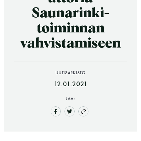
Saunarinki-
toiminnan
vahvistamiseen
Saunatalo on avoinna
UUTISARKISTO
myös helatorstaina
12.01.2021
JAA:
-Naisten päivät ovat maanantai ja
torstai
-Miesten päivät tiistai, keskiviikko,