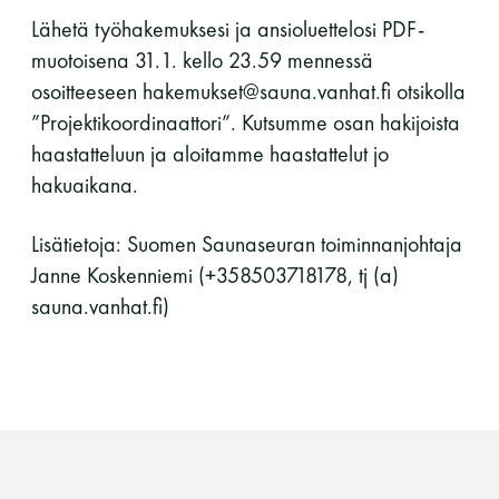
Lähetä työhakemuksesi ja ansioluettelosi PDF-
LUE LISÄÄ
muotoisena 31.1. kello 23.59 mennessä
osoitteeseen hakemukset@sauna.vanhat.fi otsikolla
”Projektikoordinaattori”. Kutsumme osan hakijoista
haastatteluun ja aloitamme haastattelut jo
hakuaikana.
Lisätietoja: Suomen Saunaseuran toiminnanjohtaja
Janne Koskenniemi (+358503718178, tj (a)
sauna.vanhat.fi)