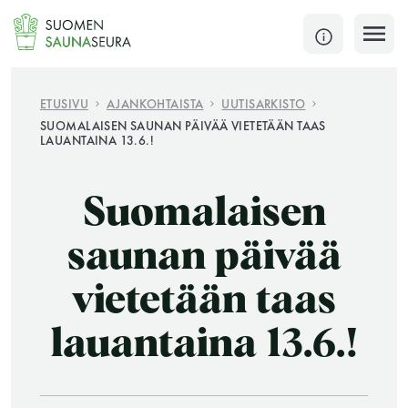
Siirry
sisältöön
SULJE
ETUSIVU
AJANKOHTAISTA
UUTISARKISTO
SUOMALAISEN SAUNAN PÄIVÄÄ VIETETÄÄN TAAS
LAUANTAINA 13.6.!
Jokaisen kuun 1. lauantai on jaettu ja jokaisen kuun
1. maanantai huoltomaanantai
Suomalaisen
KATSO TARKEMMAT AUKIOLOAJAT
HAE
saunan päivää
JÄSENSIVUT
vietetään taas
lauantaina 13.6.!