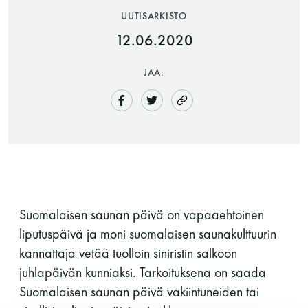
UUTISARKISTO
12.06.2020
JAA:
Saunatalo on avoinna
myös helatorstaina
Suomalaisen saunan päivä on vapaaehtoinen
liputuspäivä ja moni suomalaisen saunakulttuurin
-Naisten päivät ovat maanantai ja
kannattaja vetää tuolloin siniristin salkoon
torstai
juhlapäivän kunniaksi. Tarkoituksena on saada
Suomalaisen saunan päivä vakiintuneiden tai
-Miesten päivät tiistai, keskiviikko,