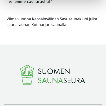
itsellemme saunarauha!”
Y-tunnus: 0116872-9
Tietosuojaseloste
Viime vuonna Kansainvälinen Savusaunaklubi julisti
saunarauhan Kotiharjun saunalla.
YHTEYSTIEDOT
Saunaseuran tarkoitus
Suomen Saunaseura vaalii perinteisiä, kohteliaita
saunomistapoja, joiden perustana on toisten
saunarauhan kunnioittaminen. Seura vaalii
saunakulttuuria ja pyrkii kehittämään suomalaista
saunaa ja edistämään sitä koskevaa tutkimusta.