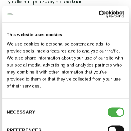
virallisten liputuspäivien joukkoon
perjantai ja lauantai
Kansainvälinen Savusaunaklubi on vuosittain
-Kuukauden ensimmäinen lauantai on on
julistanut saunarauhan jollakin yleisellä saunalla.
jaettu lauantai
Tänä vuonna se tapahtuu Jämsän saunakylällä klo
This website uses cookies
15:30.
We use cookies to personalise content and ads, to
provide social media features and to analyse our traffic.
Ruotsin kuningas Maunu Birgerinpoika eli Maunu
We also share information about your use of our site with
Ladonlukko julisti hallituskautenaan 1275–1290
our social media, advertising and analytics partners who
saunarauhan. Alkuperäistä tekstiä ei ole löytynyt,
may combine it with other information that you’ve
Hinnasto
provided to them or that they’ve collected from your use
mutta Kansainvälisen Savusaunaklubin perustaja
of their services.
Eero Välikangas teki siitä mukaelman nykyihmisille
Jäsen
12 €
noin 30 vuotta sitten.
Vieras jäsenen seurassa
25 €
Consent
”Tänäkin vuonna itse kullakin olkoon oikeus saunoa
NECESSARY
Selection
Jäsenen lapsi 7-18 v.
6 €
rauhassa omassa mielisaunassaan.
Lapsi alle 7 v.
ilmainen
PREFERENCES