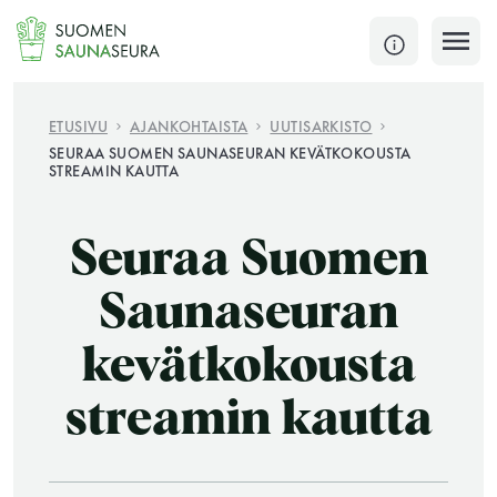
Siirry
sisältöön
SULJE
ETUSIVU
AJANKOHTAISTA
UUTISARKISTO
SEURAA SUOMEN SAUNASEURAN KEVÄTKOKOUSTA
STREAMIN KAUTTA
Jokaisen kuun 1. lauantai on jaettu ja jokaisen kuun
1. maanantai huoltomaanantai
Seuraa Suomen
KATSO TARKEMMAT AUKIOLOAJAT
HAE
Saunaseuran
JÄSENSIVUT
kevätkokousta
streamin kautta