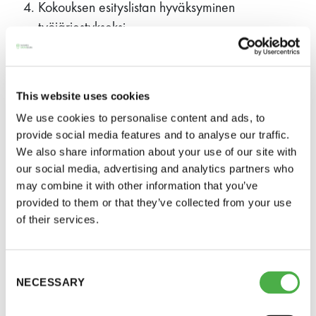
Kokouksen esityslistan hyväksyminen
11 saunomiskerran kortti
120€
työjärjestykseksi
3kk kortti - M / N
275€ / 115€
Tilinpäätöksen 31.12.2019 esittely (Liite:
Tilinpäätös ja toimintakertomus)
Vuosikortti - M / N
695€ / 275€
This website uses cookies
Toimintakertomuksen esittely
We use cookies to personalise content and ads, to
Tuloslaskelman ja taseen esittely
provide social media features and to analyse our traffic.
We also share information about your use of our site with
Tilintarkastuskertomuksen esittäminen (Liite:
our social media, advertising and analytics partners who
Tilintarkastuskertomus)
may combine it with other information that you’ve
provided to them or that they’ve collected from your use
Tilinpäätöksen, toimintakertomuksen ja
of their services.
tuloslaskelman sekä taseen vahvistaminen
Suomen Saunaseura ry
Vastuuvapaudesta päättäminen johtokunnalle
Consent
Vaskiniementie 10, 00200 Helsinki
ja toiminnanjohtajalle
NECESSARY
Selection
Kahvio/kassa 050 372 4167
(saunojen aukioloaikana)
Jäsenaloitteet