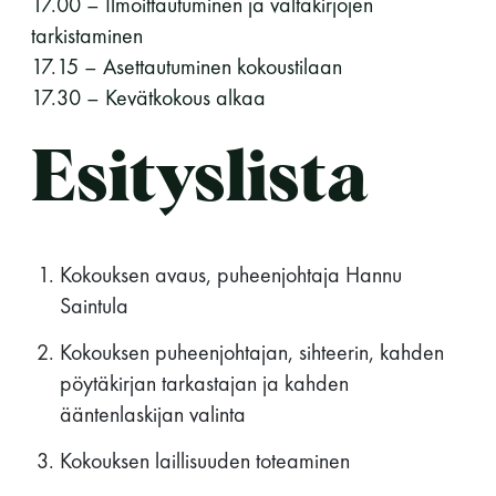
17.00 – Ilmoittautuminen ja valtakirjojen
perjantai ja lauantai
tarkistaminen
17.15 – Asettautuminen kokoustilaan
-Kuukauden ensimmäinen lauantai on on
17.30 – Kevätkokous alkaa
jaettu lauantai
Esityslista
Kokouksen avaus, puheenjohtaja Hannu
Hinnasto
Saintula
Kokouksen puheenjohtajan, sihteerin, kahden
Jäsen
12 €
pöytäkirjan tarkastajan ja kahden
Vieras jäsenen seurassa
25 €
ääntenlaskijan valinta
Jäsenen lapsi 7-18 v.
6 €
Kokouksen laillisuuden toteaminen
Lapsi alle 7 v.
ilmainen