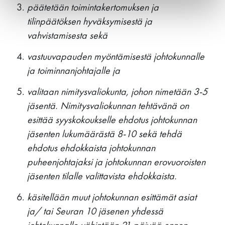
päätetään toimintakertomuksen ja
LUE LISÄÄ
tilinpäätöksen hyväksymisestä ja
vahvistamisesta sekä
vastuuvapauden myöntämisestä johtokunnalle
ja toiminnanjohtajalle ja
valitaan nimitysvaliokunta, johon nimetään 3-5
jäsentä. Nimitysvaliokunnan tehtävänä on
esittää syyskokoukselle ehdotus johtokunnan
jäsenten lukumäärästä 8-10 sekä tehdä
ehdotus ehdokkaista johtokunnan
puheenjohtajaksi ja johtokunnan erovuoroisten
jäsenten tilalle valittavista ehdokkaista.
käsitellään muut johtokunnan esittämät asiat
ja/ tai Seuran 10 jäsenen yhdessä
johtokunnalle vähintään 21 päivää ennen