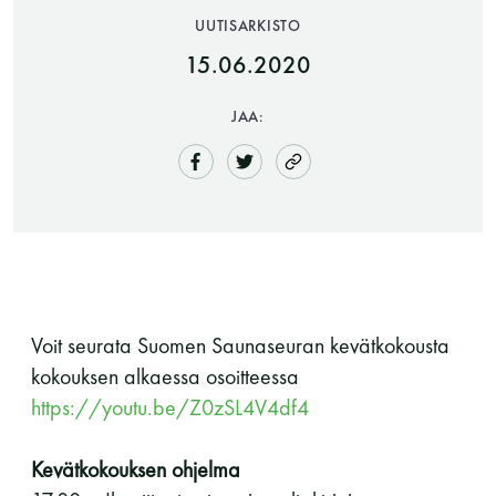
UUTISARKISTO
15.06.2020
JAA:
Saunatalo on avoinna
myös helatorstaina
Voit seurata Suomen Saunaseuran kevätkokousta
kokouksen alkaessa osoitteessa
-Naisten päivät ovat maanantai ja
https://youtu.be/Z0zSL4V4df4
torstai
Kevätkokouksen ohjelma
-Miesten päivät tiistai, keskiviikko,