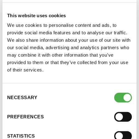
perjantai ja lauantai
This website uses cookies
-Kuukauden ensimmäinen lauantai on on
We use cookies to personalise content and ads, to
jaettu lauantai
provide social media features and to analyse our traffic.
We also share information about your use of our site with
our social media, advertising and analytics partners who
may combine it with other information that you’ve
provided to them or that they’ve collected from your use
Suomen Saunaseuran johtokunta sekä
of their services.
toiminnanjohtaja ovat seuranneet aktiivisesti
Hinnasto
koronapandemiaan liittyvää tiedotusta sekä
päätöksentekoa. Rajoitusten jatkuminen on hyvin
Consent
todennäköistä, mutta aluehallintovirastolta saadun
NECESSARY
Selection
Jäsen
12 €
tiedon mukaan tietoa rajoitusten jatkumisesta tai
Vieras jäsenen seurassa
25 €
mahdollisista lisärajoituksista olisi luvassa torstaina
PREFERENCES
25.3.
Jäsenen lapsi 7-18 v.
6 €
STATISTICS
Lapsi alle 7 v.
ilmainen