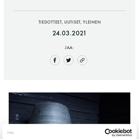
TIEDOTTEET, UUTISET, YLEINEN
24.03.2021
JAA:
Saunatalo on avoinna
myös helatorstaina
-Naisten päivät ovat maanantai ja
torstai
-Miesten päivät tiistai, keskiviikko,