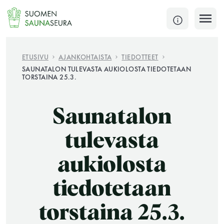
Siirry
sisältöön
SULJE
ETUSIVU
AJANKOHTAISTA
TIEDOTTEET
SAUNATALON TULEVASTA AUKIOLOSTA TIEDOTETAAN
TORSTAINA 25.3.
Jokaisen kuun 1. lauantai on jaettu ja jokaisen kuun
1. maanantai huoltomaanantai
Saunatalon
KATSO TARKEMMAT AUKIOLOAJAT
HAE
tulevasta
JÄSENSIVUT
aukiolosta
tiedotetaan
torstaina 25.3.