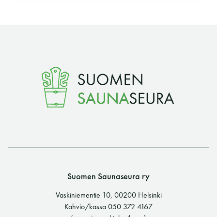
Y-tunnus: 0116872-9
Tietosuojaseloste
YHTEYSTIEDOT
Saunaseuran tarkoitus
Suomen Saunaseura vaalii perinteisiä, kohteliaita
saunomistapoja, joiden perustana on toisten
saunarauhan kunnioittaminen. Seura vaalii
Suomen Saunaseura ry
saunakulttuuria ja pyrkii kehittämään suomalaista
Vaskiniementie 10, 00200 Helsinki
saunaa ja edistämään sitä koskevaa tutkimusta.
Kahvio/kassa 050 372 4167