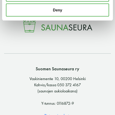
11 saunomiskerran kortti
120€
Deny
3kk kortti - M / N
275€ / 115€
Vuosikortti - M / N
695€ / 275€
Suomen Saunaseura ry
Vaskiniementie 10, 00200 Helsinki
Kahvio/kassa 050 372 4167
Suomen Saunaseura ry
(saunojen aukioloaikana)
Vaskiniementie 10, 00200 Helsinki
Y-tunnus: 0116872-9
Kahvio/kassa 050 372 4167
(saunojen aukioloaikana)