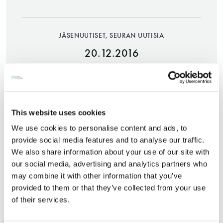
JÄSENUUTISET, SEURAN UUTISIA
20.12.2016
JAA:
Saunatalo on avoinna
This website uses cookies
We use cookies to personalise content and ads, to
myös helatorstaina
provide social media features and to analyse our traffic.
We also share information about your use of our site with
our social media, advertising and analytics partners who
may combine it with other information that you’ve
-Naisten päivät ovat maanantai ja
Saunatalo ja saunatalon toimisto on
provided to them or that they’ve collected from your use
torstai
poikkeuksellisesti auki jouluna ja uutena vuotena.
of their services.
Saunatalo on suljettu joulupäivinä 25.-26.12.2016,
-Miesten päivät tiistai, keskiviikko,