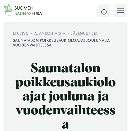
Siirry
sisältöön
SULJE
ETUSIVU
AJANKOHTAISTA
JÄSENUUTISET
SAUNATALON POIKKEUSAUKIOLOAJAT JOULUNA JA
VUODENVAIHTEESSA
Jokaisen kuun 1. lauantai on jaettu ja jokaisen kuun
1. maanantai huoltomaanantai
Saunatalon
KATSO TARKEMMAT AUKIOLOAJAT
HAE
poikkeusaukiolo
JÄSENSIVUT
ajat jouluna ja
vuodenvaihteess
a