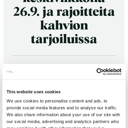
26.9. ja rajoitteita
kahvion
tarjoiluissa
Saunatalo on avoinna
UUTISARKISTO
myös helatorstaina
26.09.2018
JAA:
This website uses cookies
We use cookies to personalise content and ads, to
-Naisten päivät ovat maanantai ja
provide social media features and to analyse our traffic.
torstai
We also share information about your use of our site with
our social media, advertising and analytics partners who
-Miesten päivät tiistai, keskiviikko,