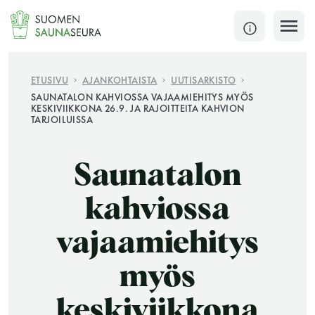
Siirry
sisältöön
SULJE
ETUSIVU
AJANKOHTAISTA
UUTISARKISTO
SAUNATALON KAHVIOSSA VAJAAMIEHITYS MYÖS
KESKIVIIKKONA 26.9. JA RAJOITTEITA KAHVION
Jokaisen kuun 1. lauantai on jaettu ja jokaisen kuun
TARJOILUISSA
1. maanantai huoltomaanantai
KATSO TARKEMMAT AUKIOLOAJAT
HAE
Saunatalon
kahviossa
JÄSENSIVUT
vajaamiehitys
myös
keskiviikkona