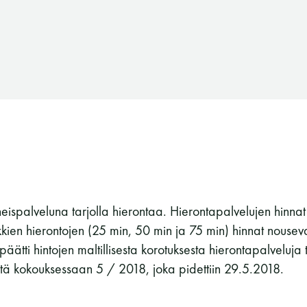
eispalveluna tarjolla hierontaa. Hierontapalvelujen hinnat
kkien hierontojen (25 min, 50 min ja 75 min) hinnat nousevat 
äätti hintojen maltillisesta korotuksesta hierontapalveluja t
tä kokouksessaan 5 / 2018, joka pidettiin 29.5.2018.
Suomen Saunaseura ry