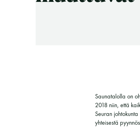
-Miesten päivät tiistai, keskiviikko,
perjantai ja lauantai
-Kuukauden ensimmäinen lauantai on
on jaettu lauantai
Hinnasto
Saunatalolla on oh
2018 niin, että kai
Seuran johtokunta p
yhteisestä pyynnös
Jäsen
12 €