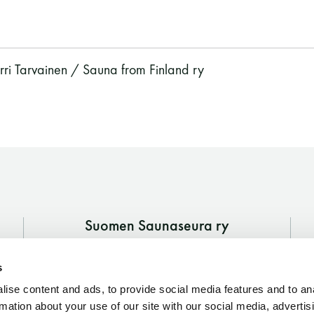
arri Tarvainen / Sauna from Finland ry
Suomen Saunaseura ry
Vaskiniementie 10, 00200 Helsinki
s
Kahvio/kassa 050 372 4167
(saunojen aukioloaikana)
ise content and ads, to provide social media features and to an
rmation about your use of our site with our social media, advertis