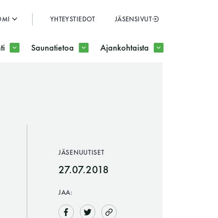
OMI
YHTEYSTIEDOT
JÄSENSIVUT
SULJE
ti
Saunatietoa
Ajankohtaista
JÄSENSIVUT
JÄSENUUTISET
27.07.2018
JAA: