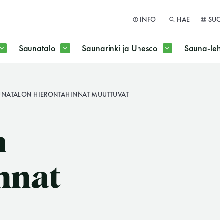
INFO
HAE
SU
Saunatalo
Saunarinki ja Unesco
Sauna-leh
a jokaisen kuun 1. maanantai huoltomaanantai
UNATALON HIERONTAHINNAT MUUTTUVAT
HAE
n
nnat