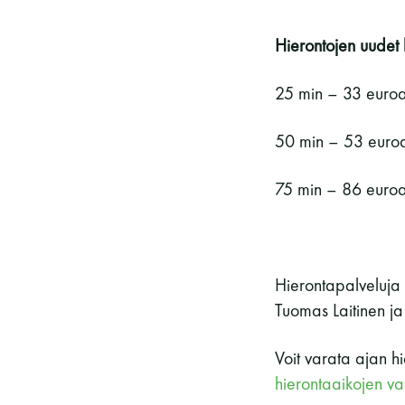
Vieras jäsenen seurassa
25 €
Jäsenen lapsi 7-18 v.
6 €
Hierontojen uudet
Lapsi alle 7 v.
ilmainen
25 min – 33 euroa
11 saunomiskerran kortti
120€
50 min – 53 euro
3kk kortti - M / N
275€ / 115€
Vuosikortti - M / N
695€ / 275€
75 min – 86 euroa
Hierontapalveluja 
Tuomas Laitinen ja
Voit varata ajan h
hierontaaikojen va