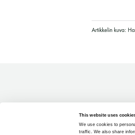
Artikkelin kuva: H
This website uses cookie
We use cookies to personal
traffic. We also share info