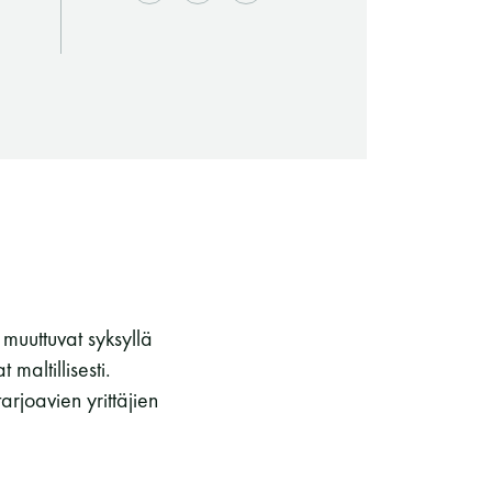
 muuttuvat syksyllä
Saunaseuran tarkoitus
maltillisesti.
arjoavien yrittäjien
Suomen Saunaseura vaalii perinteisiä,