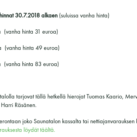
Vaskiniementie 10, 00200 Helsinki
Kahvio/kassa 050 372 4167
 hinnat 30.7.2018 alkaen
(suluissa vanha hinta)
(saunojen aukioloaikana)
 (vanha hinta 31 euroa)
Y-tunnus: 0116872-9
a (vanha hinta 49 euroa)
Tietosuojaseloste
 (vanha hinta 83 euroa)
YHTEYSTIEDOT
talolla tarjovat tällä hetkellä hierojat Tuomas Kaario, Me
 Harri Räsänen.
ierontaan joko Saunatalon kassalta tai nettiajanvarauksen 
rauksesta löydät täältä.