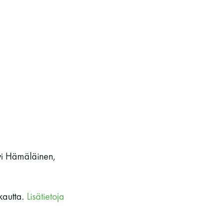
kohteliaita saunomistapoja, joiden
perustana on toisten saunarauhan
kunnioittaminen. Seura vaalii
saunakulttuuria ja pyrkii kehittämään
suomalaista saunaa ja edistämään sitä
koskevaa tutkimusta.
LUE LISÄÄ
rvi Hämäläinen,
kautta.
Lisätietoja