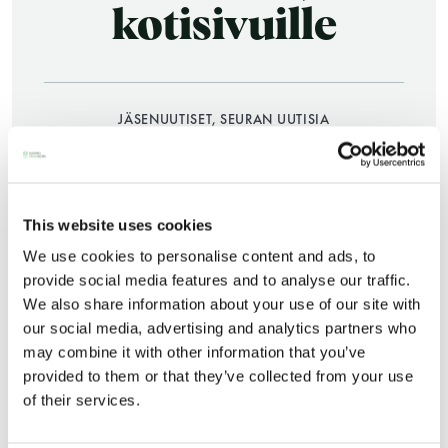
kotisivuille
JÄSENUUTISET, SEURAN UUTISIA
09.01.2017
JAA:
Saunatalo on avoinna
This website uses cookies
We use cookies to personalise content and ads, to
myös helatorstaina
provide social media features and to analyse our traffic.
We also share information about your use of our site with
our social media, advertising and analytics partners who
may combine it with other information that you’ve
-Naisten päivät ovat maanantai ja
provided to them or that they’ve collected from your use
torstai
of their services.
Saunatalon poikkeukselliset aukioloajat sekä
saunojen lepovuorot löytyvät kotisivuilta.
-Miesten päivät tiistai, keskiviikko,