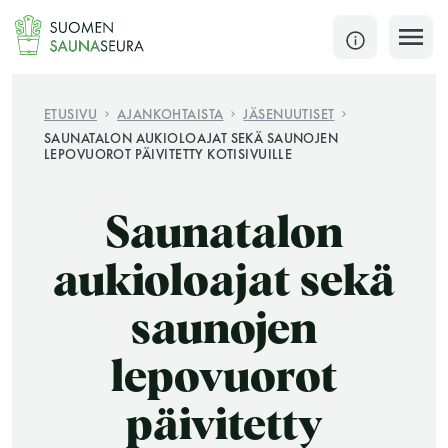
Siirry
sisältöön
SULJE
ETUSIVU
AJANKOHTAISTA
JÄSENUUTISET
SAUNATALON AUKIOLOAJAT SEKÄ SAUNOJEN
LEPOVUOROT PÄIVITETTY KOTISIVUILLE
Jokaisen kuun 1. lauantai on jaettu ja jokaisen kuun
1. maanantai huoltomaanantai
Saunatalon
KATSO TARKEMMAT AUKIOLOAJAT
HAE
aukioloajat sekä
JÄSENSIVUT
saunojen
lepovuorot
päivitetty