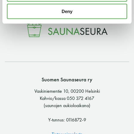
11 saunomiskerran kortti
120€
Deny
3kk kortti - M / N
275€ / 115€
Vuosikortti - M / N
695€ / 275€
Suomen Saunaseura ry
Vaskiniementie 10, 00200 Helsinki
Kahvio/kassa 050 372 4167
Suomen Saunaseura ry
(saunojen aukioloaikana)
Vaskiniementie 10, 00200 Helsinki
Y-tunnus: 0116872-9
Kahvio/kassa 050 372 4167
(saunojen aukioloaikana)