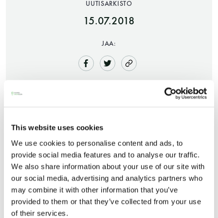
UUTISARKISTO
15.07.2018
JAA:
Saunatalo on avoinna
myös helatorstaina
This website uses cookies
We use cookies to personalise content and ads, to
provide social media features and to analyse our traffic.
We also share information about your use of our site with
Saunatalon kesätauon loppupuolella talolle
-Naisten päivät ovat maanantai ja
our social media, advertising and analytics partners who
saapuu seuran jäsenten iloksi siirrettävä Juttusauna
torstai
may combine it with other information that you’ve
ja samaan syssyyn aukeaa talolle myös
provided to them or that they’ve collected from your use
kesäkahvila, jota pitää talolta tuttu hieroja Jaana
of their services.
-Miesten päivät tiistai, keskiviikko,