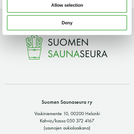
Allow selection
11 saunomiskerran kortti
120€
3kk kortti - M / N
275€ / 115€
Deny
Vuosikortti - M / N
695€ / 275€
Suomen Saunaseura ry
Suomen Saunaseura ry
Vaskiniementie 10, 00200 Helsinki
Vaskiniementie 10, 00200 Helsinki
Kahvio/kassa 050 372 4167
Kahvio/kassa 050 372 4167
(saunojen aukioloaikana)
(saunojen aukioloaikana)