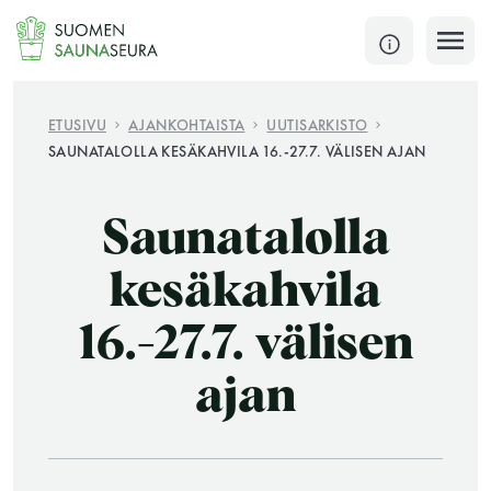
Siirry
sisältöön
SULJE
ETUSIVU
AJANKOHTAISTA
UUTISARKISTO
SAUNATALOLLA KESÄKAHVILA 16.-27.7. VÄLISEN AJAN
Jokaisen kuun 1. lauantai on jaettu ja jokaisen kuun
1. maanantai huoltomaanantai
Saunatalolla
KATSO TARKEMMAT AUKIOLOAJAT
HAE
kesäkahvila
16.-27.7. välisen
JÄSENSIVUT
ajan