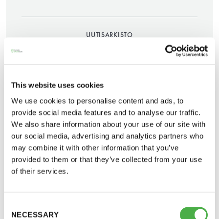
UUTISARKISTO
29.09.2020
JAA:
This website uses cookies
We use cookies to personalise content and ads, to
Saunatalo on avoinna
provide social media features and to analyse our traffic.
We also share information about your use of our site with
myös helatorstaina
our social media, advertising and analytics partners who
may combine it with other information that you’ve
provided to them or that they’ve collected from your use
of their services.
-Naisten päivät ovat maanantai ja
Uudenmaan koronatartuntojen kasvaessa on
torstai
Saunatalon saunoihin päätetty asettaa ohjeelliset
maksimisaunojamäärät tartuntojen välttämiseksi
Consent
NECESSARY
-Miesten päivät tiistai, keskiviikko,
Selection