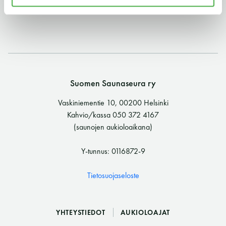
11 saunomiskerran kortti
120€
3kk kortti - M / N
275€ / 115€
Vuosikortti - M / N
695€ / 275€
Suomen Saunaseura ry
Vaskiniementie 10, 00200 Helsinki
Kahvio/kassa 050 372 4167
(saunojen aukioloaikana)
Y-tunnus: 0116872-9
Suomen Saunaseura ry
Tietosuojaseloste
Vaskiniementie 10, 00200 Helsinki
Kahvio/kassa 050 372 4167
YHTEYSTIEDOT
AUKIOLOAJAT
(saunojen aukioloaikana)