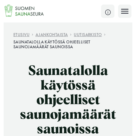
Siirry
sisältöön
SULJE
ETUSIVU
AJANKOHTAISTA
UUTISARKISTO
SAUNATALOLLA KÄYTÖSSÄ OHJEELLISET
SAUNOJAMÄÄRÄT SAUNOISSA
Jokaisen kuun 1. lauantai on jaettu ja jokaisen kuun
1. maanantai huoltomaanantai
Saunatalolla
KATSO TARKEMMAT AUKIOLOAJAT
HAE
käytössä
JÄSENSIVUT
ohjeelliset
saunojamäärät
saunoissa