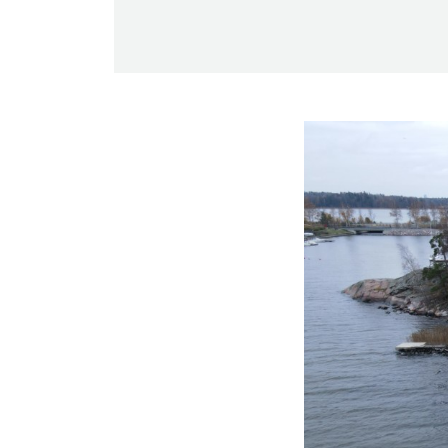
-Miesten päivät tiistai, keskiviikko,
perjantai ja lauantai
-Kuukauden ensimmäinen lauantai on
on jaettu lauantai
Hinnasto
Jäsen
12 €