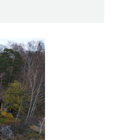
Saunaseuran tarkoitus
Suomen Saunaseura vaalii perinteisiä,