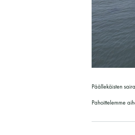
Vieras jäsenen seurassa
25 €
Jäsenen lapsi 7-18 v.
6 €
Lapsi alle 7 v.
ilmainen
11 saunomiskerran kortti
120€
3kk kortti - M / N
275€ / 115€
Vuosikortti - M / N
695€ / 275€
Päällekäisten sair
Pahoittelemme aih