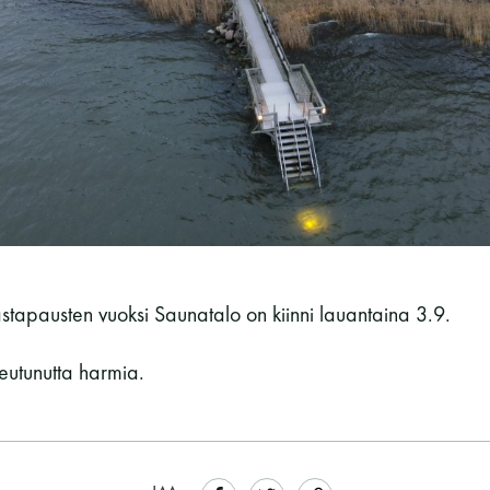
Vaskiniementie 10, 00200 Helsinki
Kahvio/kassa 050 372 4167
(saunojen aukioloaikana)
Y-tunnus: 0116872-9
Tietosuojaseloste
YHTEYSTIEDOT
astapausten vuoksi Saunatalo on kiinni lauantaina 3.9.
eutunutta harmia.