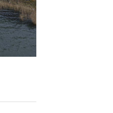
kohteliaita saunomistapoja, joiden
perustana on toisten saunarauhan
kunnioittaminen. Seura vaalii
saunakulttuuria ja pyrkii kehittämään
suomalaista saunaa ja edistämään sitä
koskevaa tutkimusta.
LUE LISÄÄ