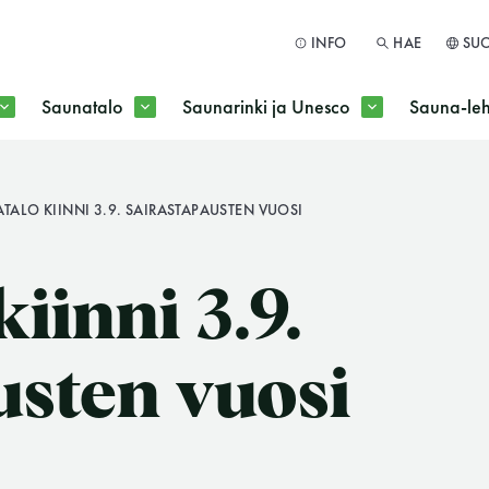
INFO
HAE
SU
Saunatalo
Saunarinki ja Unesco
Sauna-leh
a jokaisen kuun 1. maanantai huoltomaanantai
TALO KIINNI 3.9. SAIRASTAPAUSTEN VUOSI
HAE
iinni 3.9.
usten vuosi