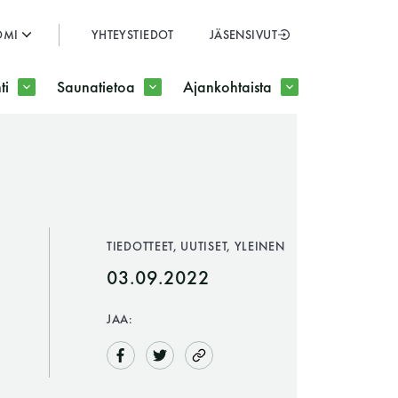
OMI
YHTEYSTIEDOT
JÄSENSIVUT
SULJE
ti
Saunatietoa
Ajankohtaista
JÄSENSIVUT
TIEDOTTEET, UUTISET, YLEINEN
03.09.2022
JAA: