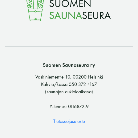
Y-tunnus: 0116872-9
Tietosuojaseloste
YHTEYSTIEDOT
Suomen Saunaseura ry
Saunaseuran tarkoitus
Vaskiniementie 10, 00200 Helsinki
Kahvio/kassa 050 372 4167
(saunojen aukioloaikana)
Suomen Saunaseura vaalii perinteisiä, kohteliaita
saunomistapoja, joiden perustana on toisten
Y-tunnus: 0116872-9
saunarauhan kunnioittaminen. Seura vaalii
saunakulttuuria ja pyrkii kehittämään suomalaista
Tietosuojaseloste
saunaa ja edistämään sitä koskevaa tutkimusta.