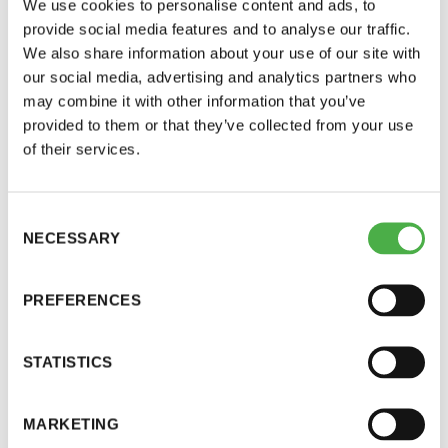
Avustusta saivat:
We use cookies to personalise content and ads, to
perjantai ja lauantai
provide social media features and to analyse our traffic.
Katja Ojala ja Anna Talasniemi 1 800 euroa
We also share information about your use of our site with
-Kuukauden ensimmäinen lauantai on on
our social media, advertising and analytics partners who
Sauna uudelleen ajateltuna -hankkeeseen, jonka
may combine it with other information that you’ve
jaettu lauantai
tarkoituksena on tutkia palvelumuotoilun keinoin
provided to them or that they’ve collected from your use
erilaisten käyttäjäryhmien tarpeita saunaan ja
of their services.
saunomiseen liittyen.
Lassi A. Liikkanen ja Jari Laukkanen 1 490 euroa
Consent
NECESSARY
Selection
kyselytutkimukseen Covid-19 -epidemian
Hinnasto
vaikutuksista saunomiseen.
PREFERENCES
Jäsen
12 €
Lassi A. Liikkanen 1 500 euroa sauna-aiheisen
tietokirjan Secrets of Finnish Sauna Design
Vieras jäsenen seurassa
25 €
STATISTICS
viimeistelyyn.
Jäsenen lapsi 7-18 v.
6 €
MARKETING
Anssi Savolainen 500 euroa yleisten saunojen
Lapsi alle 7 v.
ilmainen