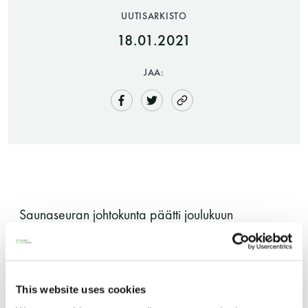
UUTISARKISTO
18.01.2021
JAA:
Saunatalo on avoinna
myös helatorstaina
Saunaseuran johtokunta päätti joulukuun
kokouksessaan jakaa avustusta viidelle eri
-Naisten päivät ovat maanantai ja
hankkeelle. Päätös tehtiin tutkimus- ja
torstai
kulttuuritoimikunnan ehdotuksen mukaisesti.
This website uses cookies
-Miesten päivät tiistai, keskiviikko,