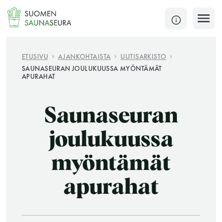
Siirry
sisältöön
SULJE
ETUSIVU
AJANKOHTAISTA
UUTISARKISTO
SAUNASEURAN JOULUKUUSSA MYÖNTÄMÄT
APURAHAT
Jokaisen kuun 1. lauantai on jaettu ja jokaisen kuun
1. maanantai huoltomaanantai
Saunaseuran
KATSO TARKEMMAT AUKIOLOAJAT
HAE
joulukuussa
JÄSENSIVUT
myöntämät
apurahat